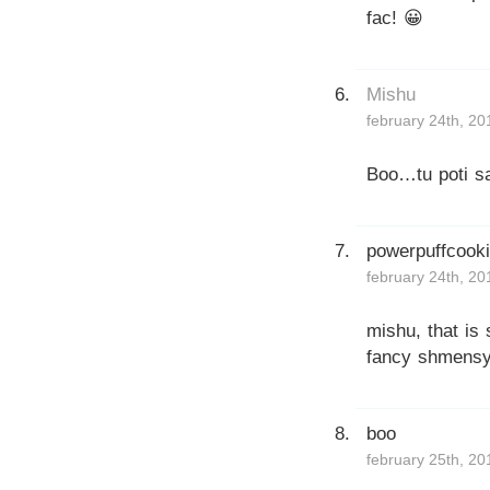
fac! 😀
Mishu
february 24th, 20
Boo…tu poti s
powerpuffcook
february 24th, 20
mishu, that is
fancy shmensy 
boo
february 25th, 20