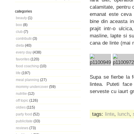
calamitate, pentru
categories
emanat este ceva d
beauty
(1)
bine din aceasta in
boo
(8)
prajit intr-o ulci
club
(7)
masline, lapte si su
contributii
(3)
cana de linte (mai 
dieta
(40)
every day
(438)
favorites
(120)
food coaching
(10)
life
(197)
Supa se fierbe la 
meal planning
(27)
lintea. Puteti fa
mommy undercover
(59)
serveste cu iaurt gr
nutritie
(12)
off topic
(126)
oldies
(115)
tags:
linte
,
lunch
,
party food
(52)
publicitate
(33)
reviews
(73)