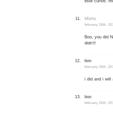
este curios: m
Mishu
february 26th, 20
Boo, you did 
didn’t!
boo
february 26th, 20
i did and i will
boo
february 26th, 20