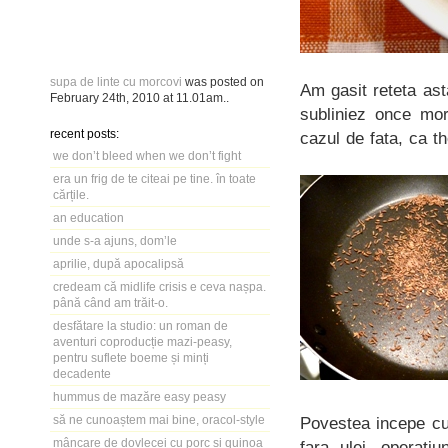
supa de linte cu morcovi
was posted on
Am gasit reteta as
February 24th, 2010
at
11.01am
..
subliniez once mor
recent posts:
cazul de fata, ca t
we don’t bleed when we don’t fight
era un frig de te citeai pe tine. în toate
cărțile.
an education
unde s-a ajuns, dom’le
aprilie, după apocalipsă
credeam că midlife crisis e ceva nașpa.
până când am trăit-o.
desfătare la studio: un roman de
aventuri coproducție mazi-peasy,
pentru suflete boeme și minți
decadente
hummus de mazăre easy peasy
să ne cunoaștem mai bine, oracol-style
Povestea incepe cu p
mâncare de dovlecei cu porc și quinoa
fara ulei, operati