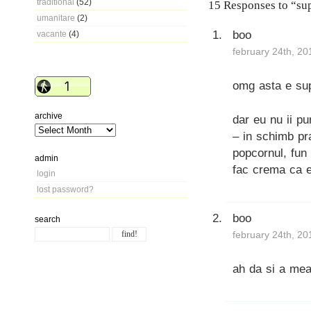
traditional
(52)
15 Responses to “sup
umanitare
(2)
boo
vacante
(4)
february 24th, 20
omg asta e supa
archive
dar eu nu ii pu
– in schimb pr
popcornul, fun 
admin
fac crema ca e 
login
lost password?
boo
search
february 24th, 20
ah da si a mea 