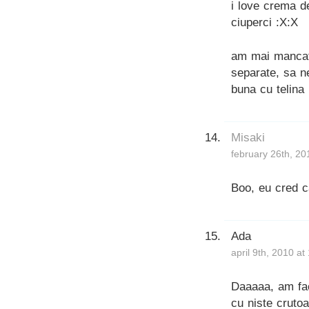
i love crema d
ciuperci :X:X
am mai mancat
separate, sa ne
buna cu telina
Misaki
february 26th, 20
Boo, eu cred c
Ada
april 9th, 2010 a
Daaaaa, am fac
cu niste crutoan