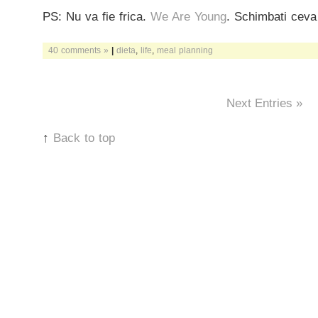
PS: Nu va fie frica.
We Are Young
. Schimbati ceva 
40 comments »
|
dieta
,
life
,
meal planning
Next Entries »
↑
Back to top