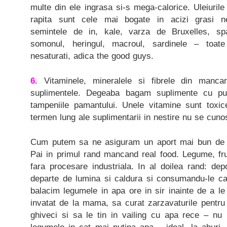
multe din ele ingrasa si-s mega-calorice. Uleiurile
rapita sunt cele mai bogate in acizi grasi ne
semintele de in, kale, varza de Bruxelles, span
somonul, heringul, macroul, sardinele – toate
nesaturati, adica the good guys.
6.
Vitaminele, mineralele si fibrele din manca
suplimentele. Degeaba bagam suplimente cu p
tampeniile pamantului. Unele vitamine sunt toxic
termen lung ale suplimentarii in nestire nu se cuno
Cum putem sa ne asiguram un aport mai bun de vi
Pai in primul rand mancand real food. Legume, fru
fara procesare industriala. In al doilea rand: dep
departe de lumina si caldura si consumandu-le ca
balacim legumele in apa ore in sir inainte de a le
invatat de la mama, sa curat zarzavaturile pentru
ghiveci si sa le tin in vailing cu apa rece – nu 