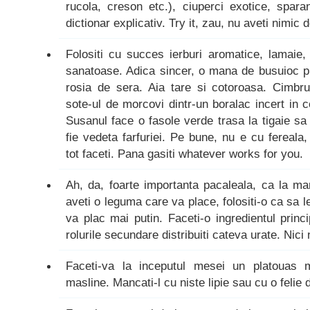
rucola, creson etc.), ciuperci exotice, spar
dictionar explicativ. Try it, zau, nu aveti nimic d
Folositi cu succes ierburi aromatice, lamaie, 
sanatoase. Adica sincer, o mana de busuioc p
rosia de sera. Aia tare si cotoroasa. Cimbru
sote-ul de morcovi dintr-un boralac incert in
Susanul face o fasole verde trasa la tigaie sa 
fie vedeta farfuriei. Pe bune, nu e cu fereal
tot faceti. Pana gasiti whatever works for you.
Ah, da, foarte importanta pacaleala, ca la m
aveti o leguma care va place, folositi-o ca sa 
va plac mai putin. Faceti-o ingredientul princi
rolurile secundare distribuiti cateva urate. Nici n-
Faceti-va la inceputul mesei un platouas
masline. Mancati-l cu niste lipie sau cu o felie 