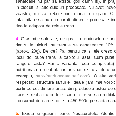
sanatoase nu par sa existe, god damn it!), in praji
in biscuiti si alte dulciuri procesate. Nu aveti nev
voastra, nu va trebuie nici macar un gram. O 
infailibila e sa nu cumparati alimente procesate ind
tina la adapost de relele trans.
4.
Grasimile saturate, de gasit in produsele de ori
dar si in uleiuri, nu trebuie sa depaseasca 10% d
(aprox. 20g). De ce? Pai pentru ca si ele cresc c
locul doi dupa trans la capitolul asta. Cum puteti
range-ul asta? Pai o varianta (cea complicata) 
nutritionala a meal planurilor voastre cu ajutorul un
exemplu,
http://nutritiondata.self.com
). O alta var
respectati structura farfuriei ideale (am mai vorbi
portii corect dimensionate din produsele astea de o
care e treaba cu portiile, sau din ce sursa credibila 
consumul de carne rosie la 450-500g pe saptaman
5.
Exista si grasimi bune. Nesaturatele. Atentie