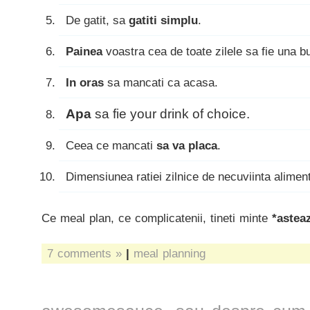
De gatit, sa
gatiti simplu
.
Painea
voastra cea de toate zilele sa fie una b
In oras
sa mancati ca acasa.
Apa
sa fie your drink of choice.
Ceea ce mancati
sa va placa
.
Dimensiunea ratiei zilnice de necuviinta alimen
Ce meal plan, ce complicatenii, tineti minte
*astea
7 comments »
|
meal planning