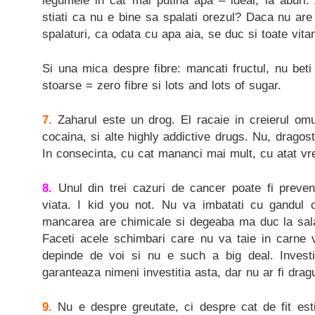
legumele in cat mai putina apa – ideal, la aburi. 
stiati ca nu e bine sa spalati orezul? Daca nu are
spalaturi, ca odata cu apa aia, se duc si toate vitam
Si una mica despre fibre: mancati fructul, nu bet
stoarse = zero fibre si lots and lots of sugar.
7.
Zaharul este un drog. El racaie in creierul omu
cocaina, si alte highly addictive drugs. Nu, dragos
In consecinta, cu cat mananci mai mult, cu atat v
8.
Unul din trei cazuri de cancer poate fi preveni
viata. I kid you not. Nu va imbatati cu gandul
mancarea are chimicale si degeaba ma duc la sala
Faceti acele schimbari care nu va taie in carne v
depinde de voi si nu e such a big deal. Investit
garanteaza nimeni investitia asta, dar nu ar fi dragut
9.
Nu e despre greutate, ci despre cat de fit esti