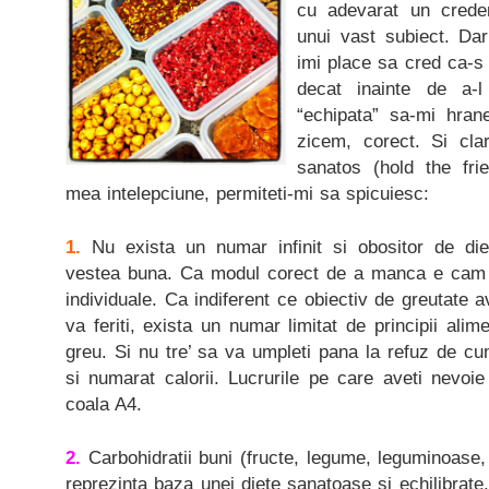
cu adevarat un creden
unui vast subiect. Dar
imi place sa cred ca-
decat inainte de a-
“echipata” sa-mi hran
zicem, corect. Si cl
sanatos (hold the frie
mea intelepciune, permiteti-mi sa spicuiesc:
1.
Nu exista un numar infinit si obositor de di
vestea buna. Ca modul corect de a manca e cam un
individuale. Ca indiferent ce obiectiv de greutate a
va feriti, exista un numar limitat de principii ali
greu. Si nu tre’ sa va umpleti pana la refuz de cun
si numarat calorii. Lucrurile pe care aveti nevoie 
coala A4.
2.
Carbohidratii buni (fructe, legume, leguminoase, 
reprezinta baza unei diete sanatoase si echilibrate.