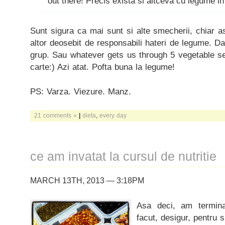
out there! Precis exista si altceva cu legume in
Sunt sigura ca mai sunt si alte smecherii, chiar ast
altor deosebit de responsabili hateri de legume. Da
grup. Sau whatever gets us through 5 vegetable se
carte:) Azi atat. Pofta buna la legume!
PS: Varza. Viezure. Manz.
21 comments »
|
dieta
,
every day
ce am invatat la cursul de nutritie
MARCH 13TH, 2013 — 3:18PM
Asa deci, am termina
facut, desigur, pentru s