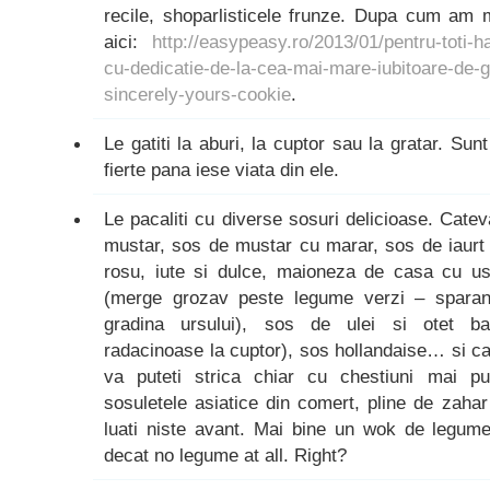
recile, shoparlisticele frunze. Dupa cum am 
aici:
http://easypeasy.ro/2013/01/pentru-toti-hat
cu-dedicatie-de-la-cea-mai-mare-iubitoare-de-
sincerely-yours-cookie
.
Le gatiti la aburi, la cuptor sau la gratar. Su
fierte pana iese viata din ele.
Le pacaliti cu diverse sosuri delicioase. Catev
mustar, sos de mustar cu marar, sos de iaurt
rosu, iute si dulce, maioneza de casa cu us
(merge grozav peste legume verzi – sparangh
gradina ursului), sos de ulei si otet ba
radacinoase la cuptor), sos hollandaise… si ca
va puteti strica chiar cu chestiuni mai pu
sosuletele asiatice din comert, pline de zaha
luati niste avant. Mai bine un wok de legume
decat no legume at all. Right?