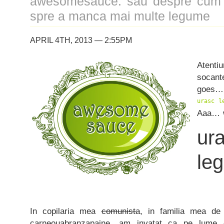
awesomesauce. sau despre cum sa
spre a manca mai multe legume
APRIL 4TH, 2013 — 2:55PM
Atenti
socant
goes…
urasc l
Aaa… w
ur
le
Asa.
In copilaria mea
comunista
, in familia mea de 
carneouabranzapaine, am invatat ca pe lume 