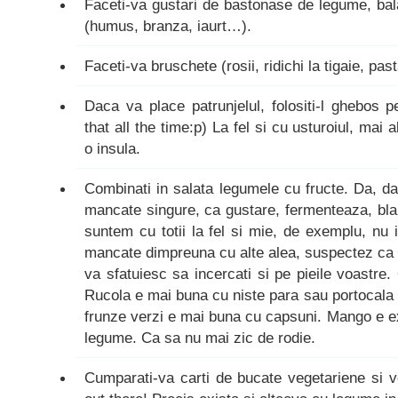
Faceti-va gustari de bastonase de legume, bala
(humus, branza, iaurt…).
Faceti-va bruschete (rosii, ridichi la tigaie, p
Daca va place patrunjelul, folositi-l ghebos 
that all the time:p) La fel si cu usturoiul, mai 
o insula.
Combinati in salata legumele cu fructe. Da, da,
mancate singure, ca gustare, fermenteaza, bla
suntem cu totii la fel si mie, de exemplu, nu i
mancate dimpreuna cu alte alea, suspectez ca or
va sfatuiesc sa incercati si pe pieile voastre
Rucola e mai buna cu niste para sau portocala r
frunze verzi e mai buna cu capsuni. Mango e exc
legume. Ca sa nu mai zic de rodie.
Cumparati-va carti de bucate vegetariene si 