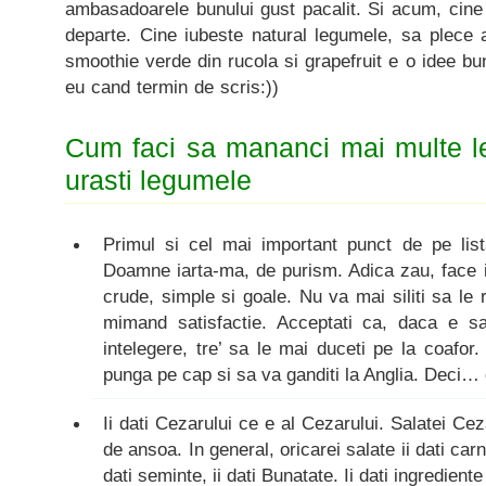
ambasadoarele bunului gust pacalit. Si acum, cine
departe. Cine iubeste natural legumele, sa plece 
smoothie verde din rucola si grapefruit e o idee 
eu cand termin de scris:))
Cum faci sa mananci mai multe l
urasti legumele
Primul si cel mai important punct de pe lis
Doamne iarta-ma, de purism. Adica zau, face i
crude, simple si goale. Nu va mai siliti sa le r
mimand satisfactie. Acceptati ca, daca e sa
intelegere, tre’ sa le mai duceti pe la coafo
punga pe cap si sa va ganditi la Anglia. Deci… 
Ii dati Cezarului ce e al Cezarului. Salatei Cez
de ansoa. In general, oricarei salate ii dati carn
dati seminte, ii dati Bunatate. Ii dati ingredien