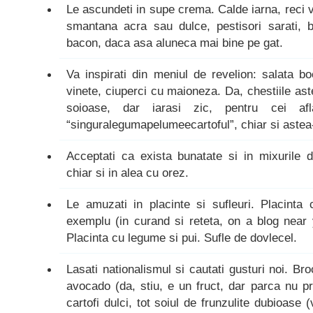
Le ascundeti in supe crema. Calde iarna, reci v
smantana acra sau dulce, pestisori sarati, b
bacon, daca asa aluneca mai bine pe gat.
Va inspirati din meniul de revelion: salata b
vinete, ciuperci cu maioneza. Da, chestiile as
soioase, dar iarasi zic, pentru cei afl
“singuralegumapelumeecartoful”, chiar si astea
Acceptati ca exista bunatate si in mixurile 
chiar si in alea cu orez.
Le amuzati in placinte si sufleuri. Placinta
exemplu (in curand si reteta, on a blog near 
Placinta cu legume si pui. Sufle de dovlecel.
Lasati nationalismul si cautati gusturi noi. Br
avocado (da, stiu, e un fruct, dar parca nu 
cartofi dulci, tot soiul de frunzulite dubioase 