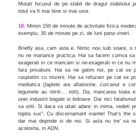
Mutati focusul de pe slabit de dragul slabitului pe
totul va fi mai bine si mai usor.
10.
Minim 150 de minute de activitate fizica moder
exemplu, 30 de minute pe zi, de luni pana vineri.
Briefly asa, cam asta e. Nimic nou sub soare, o s
nu ne manance practica. Hai sa facem cumva sa f
exagerati in ce mancam si ne-exagerati in ce nu 
fara privatiuni. Hai sa ne gatim noi, pe cat se
rasplatim cu mizerii. Hai sa refuzam pe cat se po
mediatica (laptele are aflatoxine, curcanul e co
legumele au nitriti… stiti). Da, mancarea toata 
unei industrii bogate si bolnave. Dar nici fatalism
sa stiti. Si daca va uitati adanc in inima, vedeti 
topita sux”. Cu discernamant inainte! That’s the s
dar mai depinde si de noi. Si asta nu tre’ sa ne 
acolosha, in ADN.