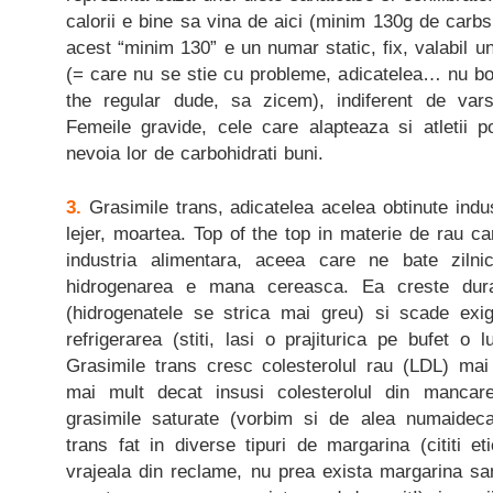
calorii e bine sa vina de aici (minim 130g de carbs
acest “minim 130” e un numar static, fix, valabil u
(= care nu se stie cu probleme, adicatelea… nu boli
the regular dude, sa zicem), indiferent de varst
Femeile gravide, cele care alapteaza si atletii
nevoia lor de carbohidrati buni.
3.
Grasimile trans, adicatelea acelea obtinute indus
lejer, moartea. Top of the top in materie de rau ca
industria alimentara, aceea care ne bate ziln
hidrogenarea e mana cereasca. Ea creste dura
(hidrogenatele se strica mai greu) si scade exi
refrigerarea (stiti, lasi o prajiturica pe bufet o
Grasimile trans cresc colesterolul rau (LDL) mai
mai mult decat insusi colesterolul din mancar
grasimile saturate (vorbim si de alea numaidec
trans fat in diverse tipuri de margarina (cititi et
vrajeala din reclame, nu prea exista margarina sa