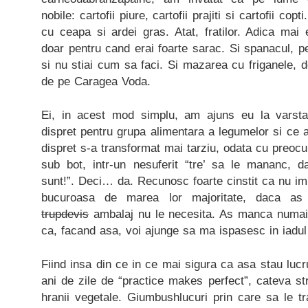
nobile: cartofii piure, cartofii prajiti si cartofii cop
cu ceapa si ardei gras. Atat, fratilor. Adica mai
doar pentru cand erai foarte sarac. Si spanacul, pe
si nu stiai cum sa faci. Si mazarea cu friganele, do
de pe Caragea Voda.
Ei, in acest mod simplu, am ajuns eu la varsta 
dispret pentru grupa alimentara a legumelor si ce a
dispret s-a transformat mai tarziu, odata cu preo
sub bot, intr-un nesuferit “tre’ sa le mananc,
sunt!”. Deci… da. Recunosc foarte cinstit ca nu imi
bucuroasa de marea lor majoritate, daca as
trupdevis
ambalaj nu le necesita. As manca numai f
ca, facand asa, voi ajunge sa ma ispasesc in iadul 
Fiind insa din ce in ce mai sigura ca asa stau lucru
ani de zile de “practice makes perfect”, cateva st
hranii vegetale. Giumbushlucuri prin care sa le tr