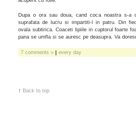
acoperit cu folie.
Dupa o ora sau doua, cand coca noastra s-a dubl
suprafata de lucru si impartiti-l in patru. Din fie
ovala subtirica. Coaceti lipiile in cuptorul foarte f
pana se umfla si se auresc pe deasupra. Va dores
7 comments »
|
every day
↑
Back to top