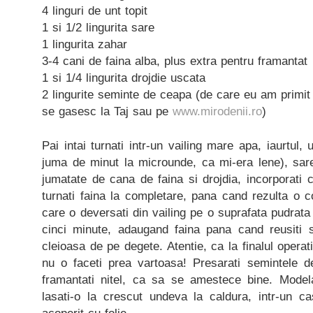
4 linguri de unt topit
1 si 1/2 lingurita sare
1 lingurita zahar
3-4 cani de faina alba, plus extra pentru framantat
1 si 1/4 lingurita drojdie uscata
2 lingurite seminte de ceapa (de care eu am primit
se gasesc la Taj sau pe
www.mirodenii.ro
)
Pai intai turnati intr-un vailing mare apa, iaurtul, 
juma de minut la microunde, ca mi-era lene), sar
jumatate de cana de faina si drojdia, incorporati 
turnati faina la completare, pana cand rezulta o c
care o deversati din vailing pe o suprafata pudrata
cinci minute, adaugand faina pana cand reusiti 
cleioasa de pe degete. Atentie, ca la finalul operati
nu o faceti prea vartoasa! Presarati semintele 
framantati nitel, ca sa se amestece bine. Modela
lasati-o la crescut undeva la caldura, intr-un c