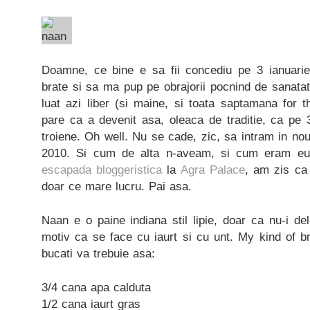
Doamne, ce bine e sa fii concediu pe 3 ianuarie
brate si sa ma pup pe obrajorii pocnind de sanata
luat azi liber (si maine, si toata saptamana for 
pare ca a devenit asa, oleaca de traditie, ca pe 
troiene. Oh well. Nu se cade, zic, sa intram in no
2010. Si cum de alta n-aveam, si cum eram eu
escapada bloggeristica
la
Agra Palace
, am zis ca
doar ce mare lucru. Pai asa.
Naan e o paine indiana stil lipie, doar ca nu-i de
motiv ca se face cu iaurt si cu unt. My kind of b
bucati va trebuie asa:
3/4 cana apa calduta
1/2 cana iaurt gras