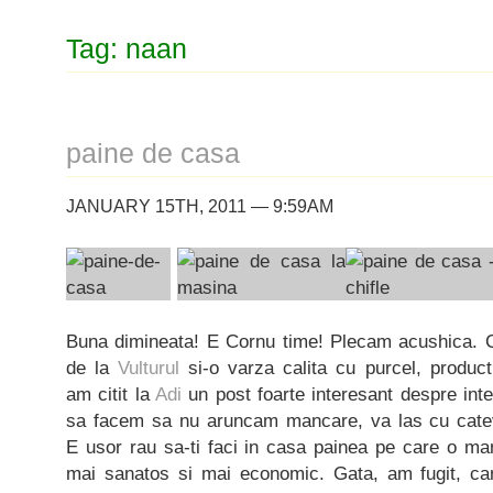
Tag: naan
paine de casa
JANUARY 15TH, 2011 — 9:59AM
Buna dimineata! E Cornu time! Plecam acushica. C
de la
Vulturul
si-o varza calita cu purcel, producti
am citit la
Adi
un post foarte interesant despre int
sa facem sa nu aruncam mancare, va las cu catev
E usor rau sa-ti faci in casa painea pe care o mana
mai sanatos si mai economic. Gata, am fugit, ca