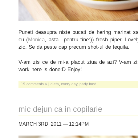
Puneti deasupra niste bucati de hering marinat s
cu (
Monica
, asta-i pentru tine:)) fresh piper. Lo
zic. Se da peste cap precum shot-ul de tequila.
V-am zis ce de mi-a placut ziua de azi? V-am zi
work here is done:D Enjoy!
19 comments »
|
dieta
,
every day
,
party food
mic dejun ca in copilarie
MARCH 3RD, 2011 — 12:14PM