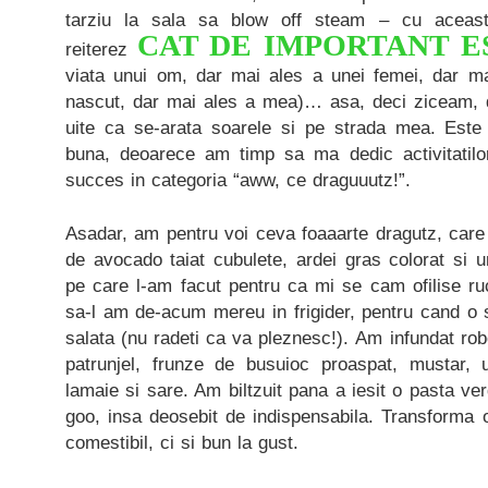
tarziu la sala sa blow off steam – cu aceast
CAT DE IMPORTANT E
reiterez
viata unui om, dar mai ales a unei femei, dar m
nascut, dar mai ales a mea)… asa, deci ziceam, 
uite ca se-arata soarele si pe strada mea. Este
buna, deoarece am timp sa ma dedic activitatilor 
succes in categoria “aww, ce draguuutz!”.
Asadar, am pentru voi ceva foaaarte dragutz, care
de avocado taiat cubulete, ardei gras colorat si 
pe care l-am facut pentru ca mi se cam ofilise r
sa-l am de-acum mereu in frigider, pentru cand 
salata (nu radeti ca va pleznesc!). Am infundat rob
patrunjel, frunze de busuioc proaspat, mustar,
lamaie si sare. Am biltzuit pana a iesit o pasta v
goo, insa deosebit de indispensabila. Transforma 
comestibil, ci si bun la gust.