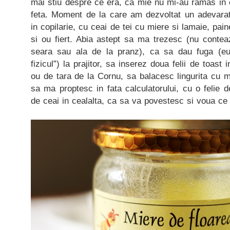
mai stiu despre ce era, ca mie nu mi-au ramas in c
feta. Moment de la care am dezvoltat un adevarat
in copilarie, cu ceai de tei cu miere si lamaie, pain
si ou fiert. Abia astept sa ma trezesc (nu conte
seara sau ala de la pranz), ca sa dau fuga (eu
fizicul”) la prajitor, sa inserez doua felii de toast
ou de tara de la Cornu, sa balacesc lingurita cu m
sa ma proptesc in fata calculatorului, cu o felie 
de ceai in cealalta, ca sa va povestesc si voua ce