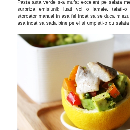
Pasta asta verde s-a mufat excelent pe salata m
surpriza emisiunii: luati voi o lamaie, taiati-o
storcator manual in asa fel incat sa se duca miezul
asa incat sa sada bine pe el si umpleti-o cu salat