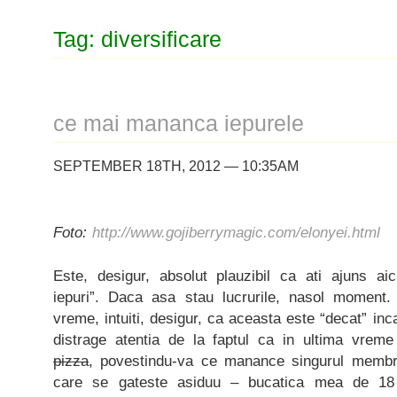
Tag: diversificare
ce mai mananca iepurele
SEPTEMBER 18TH, 2012 — 10:35AM
Foto:
http://www.gojiberrymagic.com/elonyei.html
Este, desigur, absolut plauzibil ca ati ajuns a
iepuri”. Daca asa stau lucrurile, nasol moment
vreme, intuiti, desigur, ca aceasta este “decat” inca
distrage atentia de la faptul ca in ultima vr
pizza
, povestindu-va ce manance singurul membru
care se gateste asiduu – bucatica mea de 18 l