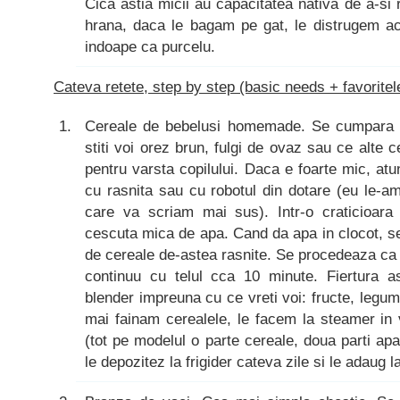
Cica astia micii au capacitatea nativa de a-si 
hrana, daca le bagam pe gat, le distrugem ac
indoape ca purcelu.
Cateva retete, step by step (basic needs + favoritele
Cereale de bebelusi homemade. Se cumpara d
stiti voi orez brun, fulgi de ovaz sau ce alte ce
pentru varsta copilului. Daca e foarte mic, at
cu rasnita sau cu robotul din dotare (eu le-a
care va scriam mai sus). Intr-o craticioara
cescuta mica de apa. Cand da apa in clocot, 
de cereale de-astea rasnite. Se procedeaza c
continuu cu telul cca 10 minute. Fiertura as
blender impreuna cu ce vreti voi: fructe, legum
mai fainam cerealele, le facem la steamer in 
(tot pe modelul o parte cereale, doua parti ap
le depozitez la frigider cateva zile si le adaug la