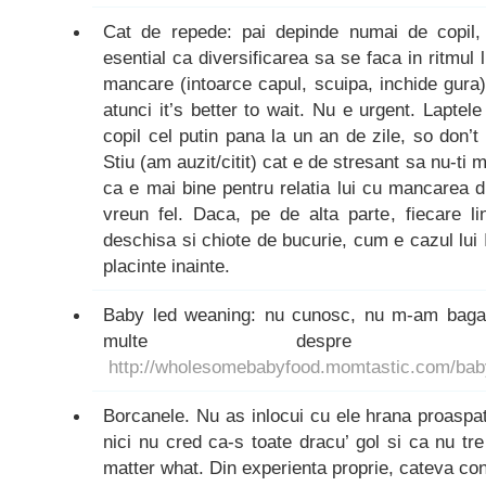
Cat de repede: pai depinde numai de copil,
esential ca diversificarea sa se faca in ritmul 
mancare (intoarce capul, scuipa, inchide gura),
atunci it’s better to wait. Nu e urgent. Lapte
copil cel putin pana la un an de zile, so don’t 
Stiu (am auzit/citit) cat e de stresant sa nu-ti 
ca e mai bine pentru relatia lui cu mancarea din 
vreun fel. Daca, pe de alta parte, fiecare li
deschisa si chiote de bucurie, cum e cazul lui I
placinte inainte.
Baby led weaning: nu cunosc, nu m-am bagat, 
multe despre
http://wholesomebabyfood.momtastic.com/bab
Borcanele. Nu as inlocui cu ele hrana proaspa
nici nu cred ca-s toate dracu’ gol si ca nu t
matter what. Din experienta proprie, cateva con