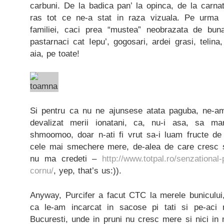
carbuni. De la badica pan’ la opinca, de la carnat
ras tot ce ne-a stat in raza vizuala. Pe urma 
familiei, caci prea “mustea” neobrazata de buna
pastarnaci cat Iepu’, gogosari, ardei grasi, telina
aia, pe toate!
Si pentru ca nu ne ajunsese atata paguba, ne-a
devalizat merii ionatani, ca, nu-i asa, sa 
shmoomoo, doar n-ati fi vrut sa-i luam fructe de 
cele mai smechere mere, de-alea de care cresc si
nu ma credeti –
http://www.totpal.ro/senzational
cornu/
, yep, that’s us:)).
Anyway, Purcifer a facut CTC la merele bunicului
ca le-am incarcat in sacose pi tati si pe-aci 
Bucuresti, unde in pruni nu cresc mere si nici in