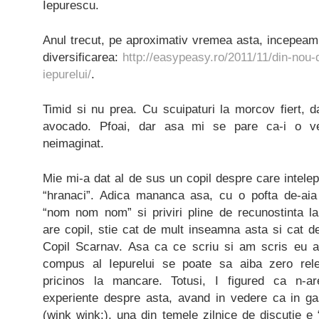
Iepurescu.
Anul trecut, pe aproximativ vremea asta, incepeam
diversificarea:
http://easypeasy.ro/2011/11/din-nou-
iepurelui/
.
Timid si nu prea. Cu scuipaturi la morcov fiert, 
avocado. Pfoai, dar asa mi se pare ca-i o ve
neimaginat.
Mie mi-a dat al de sus un copil despre care intelep
“hranaci”. Adica mananca asa, cu o pofta de-aia i
“nom nom nom” si priviri pline de recunostinta la
are copil, stie cat de mult inseamna asta si cat 
Copil Scarnav. Asa ca ce scriu si am scris eu ai
compus al Iepurelui se poate sa aiba zero rel
pricinos la mancare. Totusi, I figured ca n-
experiente despre asta, avand in vedere ca in 
(wink wink;), una din temele zilnice de discutie 