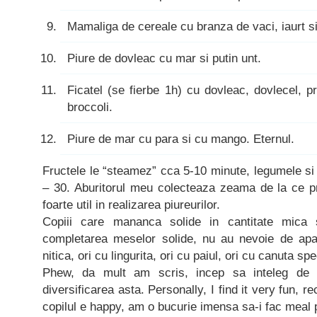
Mamaliga de cereale cu branza de vaci, iaurt s
Piure de dovleac cu mar si putin unt.
Ficatel (se fierbe 1h) cu dovleac, dovlecel, 
broccoli.
Piure de mar cu para si cu mango. Eternul.
Fructele le “steamez” cca 5-10 minute, legumele si 
– 30. Aburitorul meu colecteaza zeama de la ce 
foarte util in realizarea piureurilor.
Copiii care mananca solide in cantitate mica 
completarea meselor solide, nu au nevoie de apa
nitica, ori cu lingurita, ori cu paiul, ori cu canuta spe
Phew, da mult am scris, incep sa inteleg de
diversificarea asta. Personally, I find it very fun, 
copilul e happy, am o bucurie imensa sa-i fac meal pl