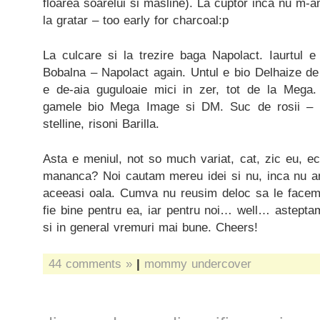
floarea soarelui si masline). La cuptor inca nu m-a
la gratar – too early for charcoal:p
La culcare si la trezire baga Napolact. Iaurtul e
Bobalna – Napolact again. Untul e bio Delhaize d
e de-aia guguloaie mici in zer, tot de la Mega.
gamele bio Mega Image si DM. Suc de rosii – b
stelline, risoni Barilla.
Asta e meniul, not so much variat, cat, zic eu, ech
mananca? Noi cautam mereu idei si nu, inca nu a
aceeasi oala. Cumva nu reusim deloc sa le facem
fie bine pentru ea, iar pentru noi… well… asteptam
si in general vremuri mai bune. Cheers!
44 comments »
|
mommy undercover