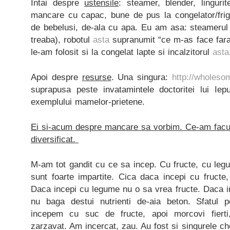
Intai despre
ustensile
: steamer, blender, linguri
mancare cu capac, bune de pus la congelator/frigi
de bebelusi, de-ala cu apa. Eu am asa: steameru
treaba), robotul
asta
supranumit “ce m-as face fara
le-am folosit si la congelat lapte si incalzitorul
asta
Apoi despre
resurse
. Una singura:
http://wholes
suprapusa peste invatamintele doctoritei lui Iep
exemplului mamelor-prietene.
Ei si-acum despre mancare sa vorbim. Ce-am facu
diversificat.
M-am tot gandit cu ce sa incep. Cu fructe, cu leg
sunt foarte impartite. Cica daca incepi cu fruct
Daca incepi cu legume nu o sa vrea fructe. Daca i
nu baga destui nutrienti de-aia beton. Sfatul p
incepem cu suc de fructe, apoi morcovi fierti
zarzavat. Am incercat, zau. Au fost si singurele ches