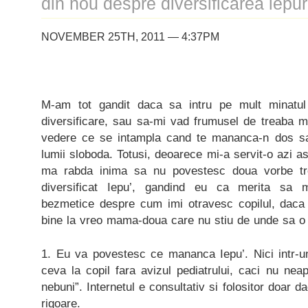
din nou despre diversificarea iepur
NOVEMBER 25TH, 2011 — 4:37PM
M-am tot gandit daca sa intru pe mult minatul 
diversificare, sau sa-mi vad frumusel de treaba
vedere ce se intampla cand te mananca-n dos s
lumii sloboda. Totusi, deoarece mi-a servit-o azi 
ma rabda inima sa nu povestesc doua vorbe t
diversificat Iepu’, gandind eu ca merita sa 
bezmetice despre cum imi otravesc copilul, daca
bine la vreo mama-doua care nu stiu de unde sa o 
1. Eu va povestesc ce mananca Iepu’. Nici intr-u
ceva la copil fara avizul pediatrului, caci nu neapa
nebuni”. Internetul e consultativ si folositor doar 
rigoare.