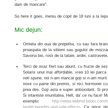
dam de mancare”.
So here it goes, meniu de copil de 18 luni a la Iepu
Mic dejun:
Omleta din oua de prepelita, cu sau fara bra
proaspata de la sibieni sau guguloi de mozzar
Savoria bio, rosii de la tataie, ardei, castravet
Terci de ovaz fiert sau aburit, cu fructe de sez
Solaris unul mai affordable, vreo 10 lei parca 
veti spune, noi n-am mancat goji si n-am murit.
noxe cu paine din premix, si nici hormonei c
prea des. Goji asta e super antioxidant. Si pro
Si intareste imunitatea. Hell, da’ ce nu face! Ma
exemplu:
http://www.webmd.boots.com/hea
health-benefits-and-side-effects
. Ca orice pl