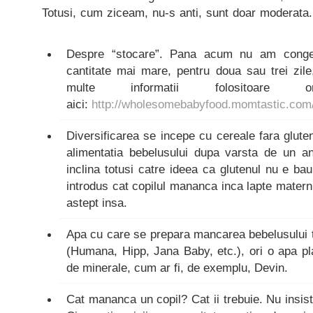
Totusi, cum ziceam, nu-s anti, sunt doar moderata.
Despre “stocare”. Pana acum nu am congea
cantitate mai mare, pentru doua sau trei zile, 
multe informatii folositoare
aici:
http://wholesomebabyfood.momtastic.com
Diversificarea se incepe cu cereale fara gluten
alimentatia bebelusului dupa varsta de un a
inclina totusi catre ideea ca glutenul nu e b
introdus cat copilul mananca inca lapte mater
astept insa.
Apa cu care se prepara mancarea bebelusului tr
(Humana, Hipp, Jana Baby, etc.), ori o apa pl
de minerale, cum ar fi, de exemplu, Devin.
Cat mananca un copil? Cat ii trebuie. Nu insista