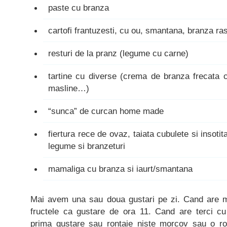
paste cu branza
cartofi frantuzesti, cu ou, smantana, branza ra
resturi de la pranz (legume cu carne)
tartine cu diverse (crema de branza frecata c
masline…)
“sunca” de curcan home made
fiertura rece de ovaz, taiata cubulete si insoti
legume si branzeturi
mamaliga cu branza si iaurt/smantana
Mai avem una sau doua gustari pe zi. Cand are mi
fructele ca gustare de ora 11. Cand are terci cu
prima gustare sau rontaie niste morcov sau o r