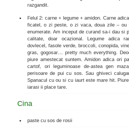
razgandit.
Felul 2: carne + legume + amidon. Carne adica o
ficatel, o zi peste, o zi vaca, doua zile – o
enumerate. Am inceput de curand sa-i dau si 
calitate, doar ocazional. Legume adica rad
dovlecel, fasole verde, broccoli, conopida, vinet
gras, gogosar… pretty much everything. Deoc
piure amestecat suntem. Amidon adica ori past
cartof, ori leguminoase de-astea gen mazar
perisoare de pui cu sos. Sau ghiveci caluga
Spanacul cu ou si cu iaurt este mare hit. Piure
iarasi ii place tare.
Cina
paste cu sos de rosii