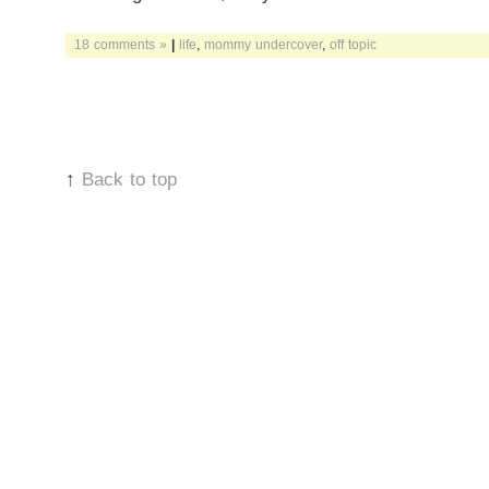
18 comments »
|
life
,
mommy undercover
,
off topic
↑
Back to top