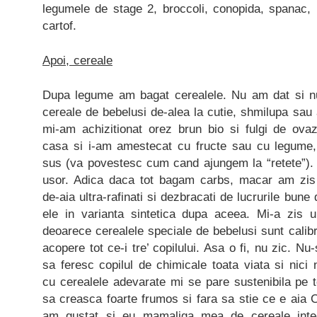
legumele de stage 2, broccoli, conopida, spanac, 
cartof.
Apoi, cereale
Dupa legume am bagat cerealele. Nu am dat si nu
cereale de bebelusi de-alea la cutie, shmilupa sau 
mi-am achizitionat orez brun bio si fulgi de ova
casa si i-am amestecat cu fructe sau cu legume
sus (va povestesc cum cand ajungem la “retete”).
usor. Adica daca tot bagam carbs, macar am zis s
de-aia ultra-rafinati si dezbracati de lucrurile bune 
ele in varianta sintetica dupa aceea. Mi-a zis 
deoarece cerealele speciale de bebelusi sunt calibr
acopere tot ce-i tre’ copilului. Asa o fi, nu zic. Nu
sa feresc copilul de chimicale toata viata si nici 
cu cerealele adevarate mi se pare sustenibila pe 
sa creasca foarte frumos si fara sa stie ce e aia C
am gustat si eu mamaliga mea de cereale integ