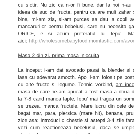
cu sictir. Nu zic ca n-or fi bune, dar la noi n-a
ideea de suc de fructe, pentru ca are mult zahar s
bine, mi-am zis, si-am purces sa dau la copil av
mancarurilor pentru bebelusi, care nu necesita g
ORICE, e si acum preferatul lui Iepu’. M
aici:
http://wholesomebabyfood.momtastic.com/avo
Masa 2 din zi, prima masa inlocuita
La inceput i-am dat avocado pasat la blender si s
iasa cu adevarat smooth. Apoi l-am folosit pe post 
cu alte fructe si legume. Tehnic vorbind,
am ince
masa de care ne-am apucat a fost masa a doua din
la 7-8 cand manca lapte, Iepu’ mai tragea un somn
se trezea, manca fructele. Mare lucru din cele 
bagat mar, para, piersica (mare hit), banana, p
zice asa: introduci o chestie si astepti 3-4 zile fa
vezi cum reactioneaza bebelusul, daca se ump