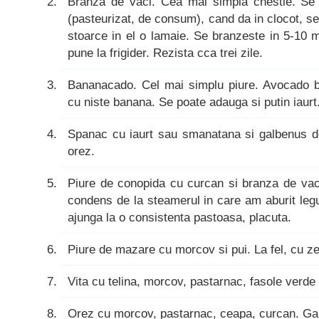
Branza de vaci. Cea mai simpla chestie. Se f
(pasteurizat, de consum), cand da in clocot, se
stoarce in el o lamaie. Se branzeste in 5-10 
pune la frigider. Rezista cca trei zile.
Bananacado. Cel mai simplu piure. Avocado b
cu niste banana. Se poate adauga si putin iaurt
Spanac cu iaurt sau smanatana si galbenus d
orez.
Piure de conopida cu curcan si branza de vac
condens de la steamerul in care am aburit leg
ajunga la o consistenta pastoasa, placuta.
Piure de mazare cu morcov si pui. La fel, cu z
Vita cu telina, morcov, pastarnac, fasole verde 
Orez cu morcov, pastarnac, ceapa, curcan. Garn