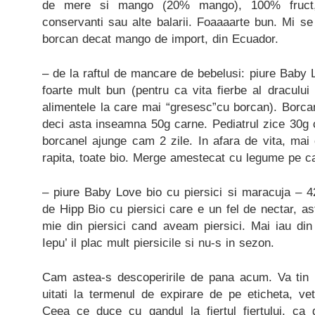
de mere si mango (20% mango), 100% fruct,
conservanti sau alte balarii. Foaaaarte bun. Mi s
borcan decat mango de import, din Ecuador.
– de la raftul de mancare de bebelusi: piure Baby 
foarte mult bun (pentru ca vita fierbe al dracului
alimentele la care mai “gresesc”cu borcan). Borcan
deci asta inseamna 50g carne. Pediatrul zice 30g 
borcanel ajunge cam 2 zile. In afara de vita, mai 
rapita, toate bio. Merge amestecat cu legume pe ca
– piure Baby Love bio cu piersici si maracuja – 4
de Hipp Bio cu piersici care e un fel de nectar, 
mie din piersici cand aveam piersici. Mai iau din
Iepu’ il plac mult piersicile si nu-s in sezon.
Cam astea-s descoperirile de pana acum. Va tin 
uitati la termenul de expirare de pe eticheta, ve
Ceea ce duce cu gandul la fiertul fiertului, ca 