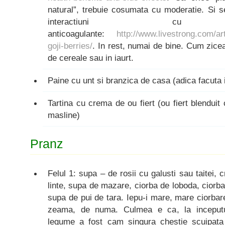
natural”, trebuie cosumata cu moderatie. Si s
interactiuni cu me
anticoagulante:
http://www.livestrong.com/ar
goji-berries/
. In rest, numai de bine. Cum zicea
de cereale sau in iaurt.
Paine cu unt si branzica de casa (adica facuta
Tartina cu crema de ou fiert (ou fiert blenduit 
masline)
Pranz
Felul 1: supa – de rosii cu galusti sau taitei
linte, supa de mazare, ciorba de loboda, ciorba
supa de pui de tara. Iepu-i mare, mare ciorbar
zeama, de numa. Culmea e ca, la inceputul 
legume a fost cam singura chestie scuipata 