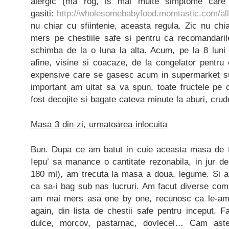
alergic (ma rog, is mai multe simptome care i
gasiti:
http://wholesomebabyfood.momtastic.com/al
nu chiar cu sfiintenie, aceasta regula. Zic nu ch
mers pe chestiile safe si pentru ca recomandarile
schimba de la o luna la alta. Acum, pe la 8 luni 
afine, visine si coacaze, de la congelator pentru
expensive care se gasesc acum in supermarket su
important am uitat sa va spun, toate fructele pe c
fost decojite si bagate cateva minute la aburi, crud
Masa 3 din zi, urmatoarea inlocuita
Bun. Dupa ce am batut in cuie aceasta masa de f
Iepu’ sa manance o cantitate rezonabila, in jur d
180 ml), am trecuta la masa a doua, legume. Si a
ca sa-i bag sub nas lucruri. Am facut diverse comb
am mai mers asa one by one, recunosc ca le-am 
again, din lista de chestii safe pentru inceput. F
dulce, morcov, pastarnac, dovlecel… Cam ast