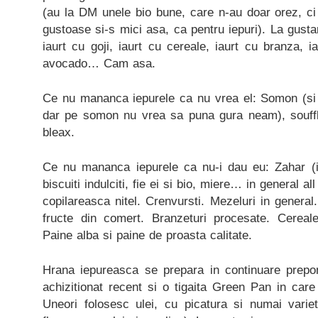
(au la DM unele bio bune, care n-au doar orez, ci
gustoase si-s mici asa, ca pentru iepuri). La gusta
iaurt cu goji, iaurt cu cereale, iaurt cu branza,
avocado… Cam asa.
Ce nu mananca iepurele ca nu vrea el: Somon (si p
dar pe somon nu vrea sa puna gura neam), souffl
bleax.
Ce nu mananca iepurele ca nu-i dau eu: Zahar (in
biscuiti indulciti, fie ei si bio, miere… in general a
copilareasca nitel. Crenvursti. Mezeluri in general.
fructe din comert. Branzeturi procesate. Cereal
Paine alba si paine de proasta calitate.
Hrana iepureasca se prepara in continuare prepo
achizitionat recent si o tigaita Green Pan in care 
Uneori folosesc ulei, cu picatura si numai variet