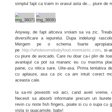
simplul fapt ca traim in orasul asta de… piure de 
Anyway, de fapt altceva vroiam sa va zic. Trea
diversificare a iepurelui. Dupa indelungi rasco
Mergem pe o schema foarte apropiat
pe
http://wholesomebabyfood.momtastic.com
, si-
cu piure de avocado. Care nu doar ca-i plin de toat
avantajul ca pot sa mananc eu cu maxima placer
paine, cu nitica sare. Uite-asa. Prima tentativa 
cu aplauze, asa ca zic ca am intuit corect mo
aceasta cale.
Ia sa-mi povestiti voi aici, cand aveti vreme, 
Necesit sa absorb informatie precum un burete
revin cu niste fish fingers, poate si cu o supa cu g
vista si guacamole, baby!