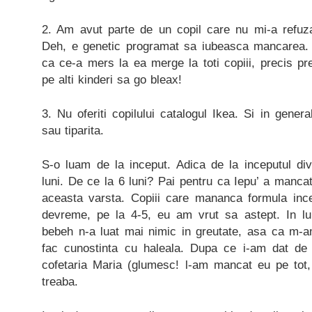
2. Am avut parte de un copil care nu mi-a refuza
Deh, e genetic programat sa iubeasca mancarea. 
ca ce-a mers la ea merge la toti copiii, precis pref
pe alti kinderi sa go bleax!
3. Nu oferiti copilului catalogul Ikea. Si in general
sau tiparita.
S-o luam de la inceput. Adica de la inceputul diver
luni. De ce la 6 luni? Pai pentru ca Iepu’ a manc
aceasta varsta. Copiii care mananca formula ince
devreme, pe la 4-5, eu am vrut sa astept. In l
bebeh n-a luat mai nimic in greutate, asa ca m-am
fac cunostinta cu haleala. Dupa ce i-am dat de 
cofetaria Maria (glumesc! l-am mancat eu pe tot
treaba.