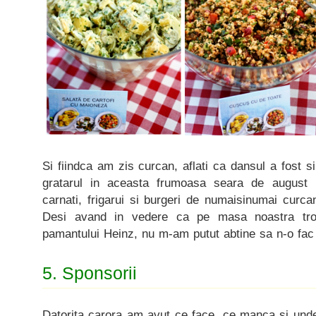
Si fiindca am zis curcan, aflati ca dansul a fost s
gratarul in aceasta frumoasa seara de august 
carnati, frigarui si burgeri de numaisinumai curc
Desi avand in vedere ca pe masa noastra tro
pamantului Heinz, nu m-am putut abtine sa n-o fac 
5. Sponsorii
Datorita carora am avut ce face, ce manca si unde