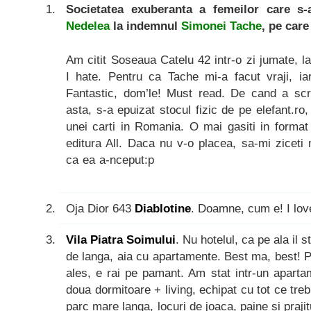
Societatea exuberanta a femeilor care s
Nedelea
la indemnul
Simonei Tache
, pe care
Am citit Soseaua Catelu 42 intr-o zi jumate, l
I hate. Pentru ca Tache mi-a facut vraji, ia
Fantastic, dom’le! Must read. De cand a sc
asta, s-a epuizat stocul fizic de pe elefant.r
unei carti in Romania. O mai gasiti in format 
editura All. Daca nu v-o placea, sa-mi ziceti
ca ea a-nceput:p
Oja Dior 643
Diablotine
. Doamne, cum e! I lov
Vila Piatra Soimului
. Nu hotelul, ca pe ala il s
de langa, aia cu apartamente. Best ma, best! 
ales, e rai pe pamant. Am stat intr-un aparta
doua dormitoare + living, echipat cu tot ce trebu
parc mare langa, locuri de joaca, paine si praji