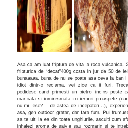
Asa ca am luat friptura de vita la roca vulcanica. S
fripturica de “decat”400g costa in jur de 50 de lei
bunaaaaa, buna de nu se poate asa ceva la banii a
idiot dintr-o reclama, vei zice ca ii furi. Tre
podidesc cand primesti un pietroi incins peste 
marinata si inmiresmata cu ierburi proaspete (oa
nu-mi iese? – de-astea de incepatori…), experien
asa, gen outdoor gratar, dar fara fum. Pui frumuse
sa te uiti la ea din toate unghiurile, asculti cum sf
inhalezi aroma de salvie sau rozmarin si te intre