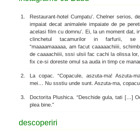
Restaurant-hotel Cumpatu’. Chelner serios, d
impaiat decat animalele impaiate de pe pereti.
acelasi film cu domnu’. Ei, la un moment dat, in
clinchetul tacamurilor in farfurii, se a
“maaaamaaaaa, am facut caaaaachiiii, schi
de caaaachiiii, sssi ulsii fac cachi la olissa lo
fix ce-si doreste omul sa auda in timp ce mana
La copac. “Copacule, aszuta-ma! Aszuta-ma 
mei… Nu ssstiu unde sunt. Aszuta-ma, copacul
Doctorita Plushica. “Deschide gula, tati […] O
plea bine.”
descoperiri