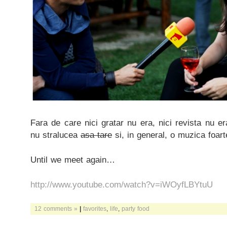
Fara de care nici gratar nu era, nici revista nu e
nu stralucea
asa tare
si, in general, o muzica foart
Until we meet again…
http://www.youtube.com/watch?v=iWOyfLBYtuU
12 comments »
|
favorites
,
life
,
party food