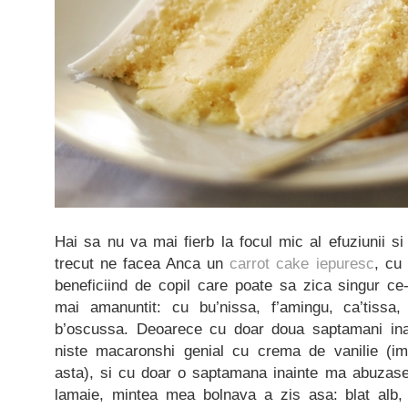
Hai sa nu va mai fierb la focul mic al efuziunii s
trecut ne facea Anca un
carrot cake iepuresc
, cu
beneficiind de copil care poate sa zica singur ce
mai amanuntit: cu bu’nissa, f’amingu, ca’tiss
b’oscussa. Deoarece cu doar doua saptamani in
niste macaronshi genial cu crema de vanilie (i
asta), si cu doar o saptamana inainte ma abuzas
lamaie, mintea mea bolnava a zis asa: blat alb,