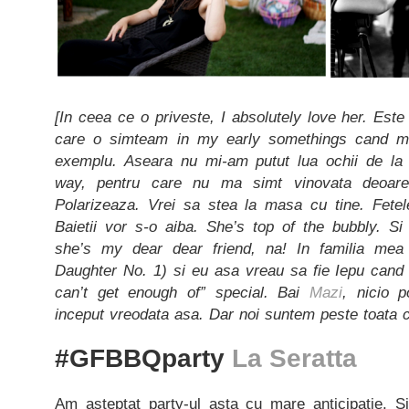
[In ceea ce o priveste, I absolutely love her. Este
care o simteam in my early somethings cand m
exemplu. Aseara nu mi-am putut lua ochii de la 
way, pentru care nu ma simt vinovata deoare
Polarizeaza. Vrei sa stea la masa cu tine. Fetel
Baietii vor s-o aiba. She’s top of the bubbly. S
she’s my dear dear friend, na! In familia me
Daughter No. 1) si eu asa vreau sa fie Iepu cand 
can’t get enough of” special. Bai
Mazi
, nicio 
inceput vreodata asa. Dar noi suntem peste toata c
#GFBBQparty
La Seratta
Am asteptat party-ul asta cu mare anticipatie. 