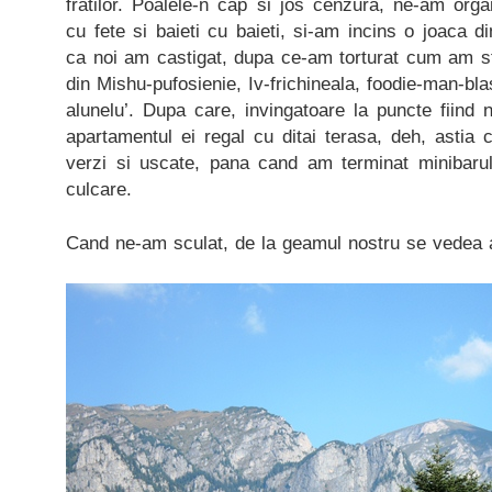
fratilor. Poalele-n cap si jos cenzura, ne-am organ
cu fete si baieti cu baieti, si-am incins o joaca 
ca noi am castigat, dupa ce-am torturat cum am st
din Mishu-pufosienie, Iv-frichineala, foodie-man-bl
alunelu’. Dupa care, invingatoare la puncte fiind 
apartamentul ei regal cu ditai terasa, deh, astia c
verzi si uscate, pana cand am terminat minibarul
culcare.
Cand ne-am sculat, de la geamul nostru se vedea 