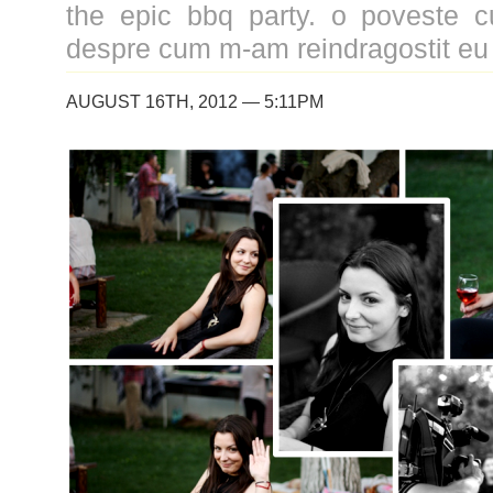
the epic bbq party. o poveste c
despre cum m-am reindragostit eu
AUGUST 16TH, 2012 — 5:11PM