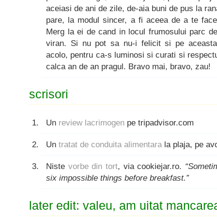
aceiasi de ani de zile, de-aia buni de pus la ran
pare, la modul sincer, a fi aceea de a te face
Merg la ei de cand in locul frumosului parc 
viran. Si nu pot sa nu-i felicit si pe aceast
acolo, pentru ca-s luminosi si curati si respectu
calca an de an pragul. Bravo mai, bravo, zau!
scrisori
Un
review lacrimogen
pe tripadvisor.com
Un
tratat de conduita alimentara
la plaja, pe a
Niste
vorbe din tort
, via cookiejar.ro.
“Someti
six impossible things before breakfast.”
later edit: valeu, am uitat mancare