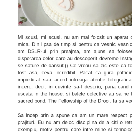
Mi scusi, mi scusi, nu am mai folosit un aparat 
mica. Din lipsa de timp si pentru ca vesnic vesni
am DSLR-ul prin preajma, am ajuns sa folosesc
disperarea celor care au descoperit devreme Insta
se sature de dansul:)) Ce vreau sa zic este ca tort
fost asa, ceva incredibil. Pacat ca gura pofti
impiedicat sa-i acord intreaga atentie fotograf
incerc, deci, in cuvinte sa-l descriu, pana cand 
uscata in the house, si balele colective au sa ne 
sacred bond. The Fellowship of the Drool. Ia sa v
Sa incep prin a spune ca am un mare respect pe
prajituri. Eu nu am deloc disciplina de a citi o re
exemplu, motiv pentru care intre mine si tehnol