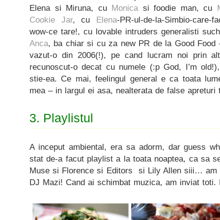
Elena si Miruna, cu
Monica
si foodie man, cu
Cookie Jar
, cu
Elena
-PR-ul-de-la-Simbio-care-f
wow-ce tare!, cu lovable intruders generalisti su
Anca
, ba chiar si cu za new PR de la Good Food
vazut-o din 2006(!), pe cand lucram noi prin al
recunoscut-o decat cu numele (:p God, I’m old!)
stie-ea. Ce mai, feelingul general e ca toata lum
mea – in largul ei asa, nealterata de false apreturi
3. Playlistul
A inceput ambiental, era sa adorm, dar guess wh
stat de-a facut playlist a la toata noaptea, ca sa 
Muse si Florence si Editors si Lily Allen siii… am
DJ Mazi! Cand ai schimbat muzica, am inviat toti.