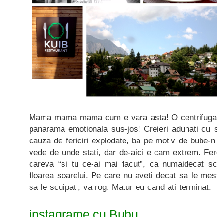
Mama mama mama cum e vara asta! O centrifuga i
panarama emotionala sus-jos! Creieri adunati cu s
cauza de fericiri explodate, ba pe motiv de bube-
vede de unde stati, dar de-aici e cam extrem. Fer
careva “si tu ce-ai mai facut”, ca numaidecat s
floarea soarelui. Pe care nu aveti decat sa le mes
sa le scuipati, va rog. Matur eu cand ati terminat.
instagrame cu Bubu