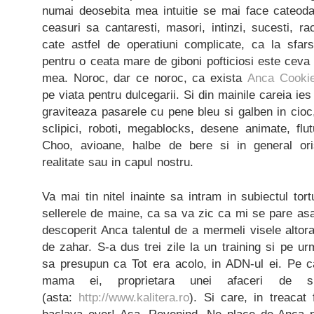
numai deosebita mea intuitie se mai face cateoda
ceasuri sa cantaresti, masori, intinzi, sucesti, ra
cate astfel de operatiuni complicate, ca la sfar
pentru o ceata mare de giboni pofticiosi este ceva
mea. Noroc, dar ce noroc, ca exista
Anca Cookie
pe viata pentru dulcegarii. Si din mainile careia ies
graviteaza pasarele cu pene bleu si galben in cioc,
sclipici, roboti, megablocks, desene animate, flu
Choo, avioane, halbe de bere si in general ori
realitate sau in capul nostru.
Va mai tin nitel inainte sa intram in subiectul tort
sellerele de maine, ca sa va zic ca mi se pare as
descoperit Anca talentul de a mermeli visele altora
de zahar. S-a dus trei zile la un training si pe ur
sa presupun ca Tot era acolo, in ADN-ul ei. Pe c
mama ei, proprietara unei afaceri de 
(asta:
http://www.kalitera.ro
). Si care, in treacat