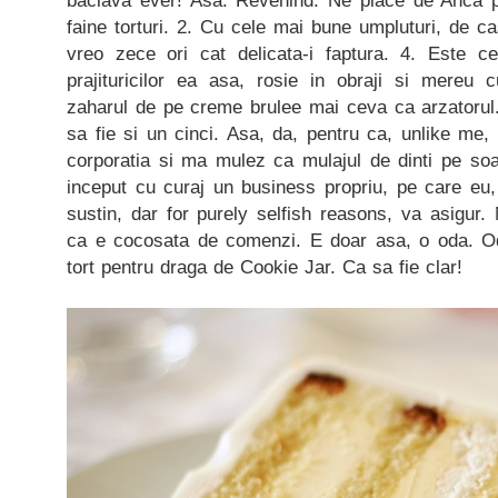
baclava ever! Asa. Revenind. Ne place de Anca p
faine torturi. 2. Cu cele mai bune umpluturi, de ca
vreo zece ori cat delicata-i faptura. 4. Este ce
prajituricilor ea asa, rosie in obraji si mereu
zaharul de pe creme brulee mai ceva ca arzatorul.
sa fie si un cinci. Asa, da, pentru ca, unlike me,
corporatia si ma mulez ca mulajul de dinti pe soa
inceput cu curaj un business propriu, pe care eu,
sustin, dar for purely selfish reasons, va asigur.
ca e cocosata de comenzi. E doar asa, o oda. O
tort pentru draga de Cookie Jar. Ca sa fie clar!