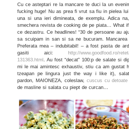
Cu ce asteptari re la mancare te duci la un even
fucking huge! Nu as prea fi vrut sa fiu in pielea lui
una si una ieri dimineata, de exemplu. Adica na
smechera revista de cooking de pe piata… What i
ce dezastru. Ce headlines! “30 de persoane au aj
sa scuipam in san si sa ne bucuram. Mancarea a
Preferata mea – indubitabil! – a fost pasta de ard
gasiti aici:
http://www.goodfood.ro/retet
131363.html
. Au fost “decat” 100:p de salate si di
mi le mai amintesc exhaustiv, stiu ca am gustat h
tzeapan pe lingura just the way i like it), sal
pardon, MAIONEZA, coleslaw,
cuscus cu detoate
de masline si salata cu piept de curcan…