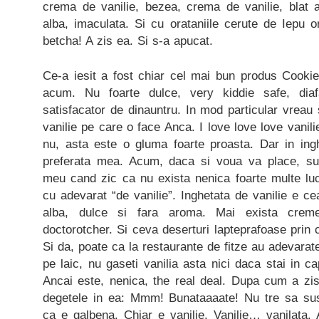
crema de vanilie, bezea, crema de vanilie, blat a
alba, imaculata. Si cu orataniile cerute de Iepu 
betcha! A zis ea. Si s-a apucat.
Ce-a iesit a fost chiar cel mai bun produs Cooki
acum. Nu foarte dulce, very kiddie safe, diaf
satisfacator de dinauntru. In mod particular vrea
vanilie pe care o face Anca. I love love love vanil
nu, asta este o gluma foarte proasta. Dar in inghe
preferata mea. Acum, daca si voua va place, sun
meu cand zic ca nu exista nenica foarte multe luc
cu adevarat “de vanilie”. Inghetata de vanilie e c
alba, dulce si fara aroma. Mai exista creme
doctorotcher. Si ceva deserturi lapteprafoase prin 
Si da, poate ca la restaurante de fitze au adevarate
pe laic, nu gaseti vanilia asta nici daca stai in c
Ancai este, nenica, the real deal. Dupa cum a zis
degetele in ea: Mmm! Bunataaaate! Nu tre sa sus
ca e galbena. Chiar e vanilie. Vanilie… vanilata