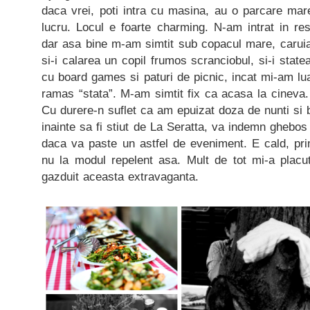
daca vrei, poti intra cu masina, au o parcare mar
lucru. Locul e foarte charming. N-am intrat in res
dar asa bine m-am simtit sub copacul mare, caruia
si-i calarea un copil frumos scranciobul, si-i stat
cu board games si paturi de picnic, incat mi-am lua
ramas “stata”. M-am simtit fix ca acasa la cineva
Cu durere-n suflet ca am epuizat doza de nunti si b
inainte sa fi stiut de La Seratta, va indemn ghebos
daca va paste un astfel de eveniment. E cald, pri
nu la modul repelent asa. Mult de tot mi-a plac
gazduit aceasta extravaganta.