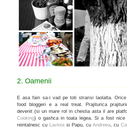
2. Oamenii
E asa fain sa-i vad pe toti stransi laolalta. Orice 
food bloggeri e a real treat. Prajiturica prajituri
devenit (si un mare rol in chestia asta il are plat
Cooking
) o gashca in toata legea. Si a fost nic
reintalnesc cu
Lavinia
si Papu, cu
Andreea
, cu
Ca