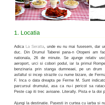
1. Locatia
Adica
La Seratta
, unde eu nu mai fusesem, dar u
duc. Din Drumul Taberei pana-n Otopeni am facu
nationala, 26 de minute. Se ajunge relativ us
aeroport, urci si cobori podul, iar la primul Rompe
benzinaria prin stanga dumneaei, pe un drum (
asfaltul si incep strazile cu nume bizare, de Fer
F. Inca o data dreapta pe Ferme M. Sunt indicato
parcursul drumului, asa ca nu-i pericol sa ratace
Peste cap iti trec avioane. Literally. Pista e la doi p
Ajungi la destinatie. Pasesti in curtea cu iarba si n