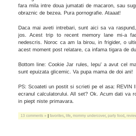
fara mila intre doua jumatati de macaron, sau sug
obraznic de bezea. Pura pornografie. Ataaat!
Daca mai aveti intrebari, sunt aici sa va raspun
jos. Acest trip to recent memory lane mi-a fa
nedescris. Noroc ca am la birou, in frigider, o ulti
acest moment post relatare, ca infama tigara de 
Bottom line: Cookie Jar rules, Iepu’ a avut cel ma
sunt epuizata glicemic. Va pupa mama de doi ani!
PS: Scoateti un postit si scrieti pe el asa: REVIN 
ecranul calculatorului. All set? Ok. Acum dati va r
in piept niste primavara.
13 comments »
|
favorites
,
life
,
mommy undercover
,
party food
,
revie