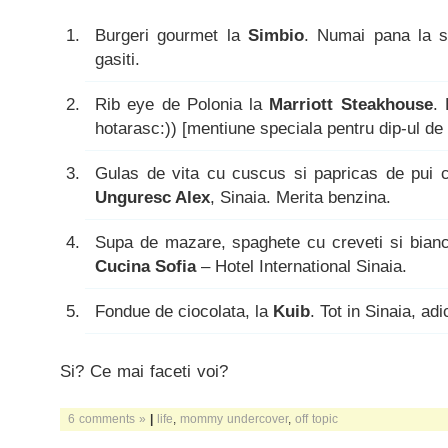
Burgeri gourmet la
Simbio
. Numai pana la sf
gasiti.
Rib eye de Polonia la
Marriott Steakhouse
.
hotarasc:)) [mentiune speciala pentru dip-ul de
Gulas de vita cu cuscus si papricas de pui 
Unguresc Alex
, Sinaia. Merita benzina.
Supa de mazare, spaghete cu creveti si bian
Cucina Sofia
– Hotel International Sinaia.
Fondue de ciocolata, la
Kuib
. Tot in Sinaia, adi
Si? Ce mai faceti voi?
6 comments »
|
life
,
mommy undercover
,
off topic