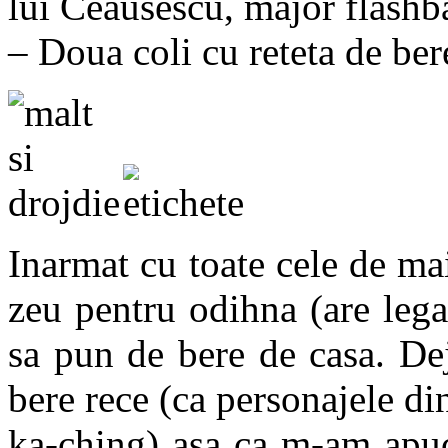
lui Ceausescu, major flashb
– Doua coli cu reteta de ber
Inarmat cu toate cele de mai
zeu pentru odihna (are leg
sa pun de bere de casa. De
bere rece (ca personajele 
ka-ching) asa ca m-am apuca