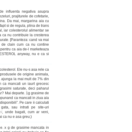
 de influenta negativa asupra
eluri, prajiturele de cofetarie,
arina. Da mai, margarina aia cu
apt si de regula, plina de trans
, iar colesterolul alimentar se
 ca nu contribuie la cresterea
aturate. [Paranteza: cand va mai
la de clain cum ca nu contine
 pentru ca aia de-l marketeaza
OLESTEROL anyway, nu e ca si
 colesterol. Ele nu-s asa rele ca
 produsele de origine animala,
a ajunga la mai mult de 7% din
em ca mancati un iaurt grecesc
rasimi saturate, deci paharul
lar? Mai departe. 1g grasime de
esupunand ca mancati in ziua aia
isponibili”. Pe care ii calculati
ata, sau intrati pe site-uri
m/
, unde bagati, cum ar veni,
Hai ca nu e asa greu;)
le. x g de grasime mancata in