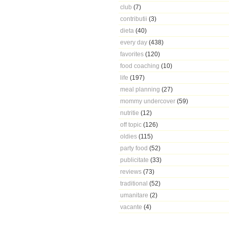
club
(7)
contributii
(3)
dieta
(40)
every day
(438)
favorites
(120)
food coaching
(10)
life
(197)
meal planning
(27)
mommy undercover
(59)
nutritie
(12)
off topic
(126)
oldies
(115)
party food
(52)
publicitate
(33)
reviews
(73)
traditional
(52)
umanitare
(2)
vacante
(4)