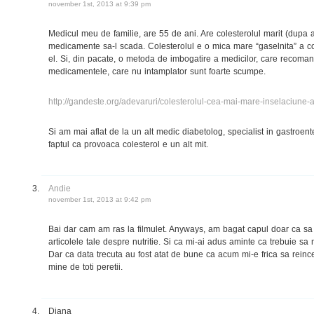
november 1st, 2013 at 9:39 pm
Medicul meu de familie, are 55 de ani. Are colesterolul marit (dupa a
medicamente sa-l scada. Colesterolul e o mica mare “gaselnita” a co
el. Si, din pacate, o metoda de imbogatire a medicilor, care recoman
medicamentele, care nu intamplator sunt foarte scumpe.
http://gandeste.org/adevaruri/colesterolul-cea-mai-mare-inselaciune-
Si am mai aflat de la un alt medic diabetolog, specialist in gastroent
faptul ca provoaca colesterol e un alt mit.
Andie
november 1st, 2013 at 9:42 pm
Bai dar cam am ras la filmulet. Anyways, am bagat capul doar ca sa 
articolele tale despre nutritie. Si ca mi-ai adus aminte ca trebuie sa
Dar ca data trecuta au fost atat de bune ca acum mi-e frica sa reinc
mine de toti peretii.
Diana