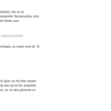
nalize), dar nu ia
mpaniilor farmaceutice, zice
da foarte usor
a-secolului/22464
erologie, ca ouale sunt ok. Si
iti spun ca imi plac maxim
 ma duc sa-mi fac analizele.
erc, sa nu dea glicemia cu