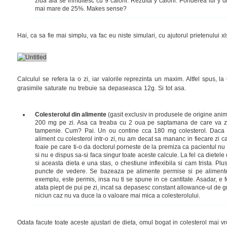
ziua aia se inmultesc cu 9 calorii. Rezulta y calorii. Ponderea lui y din
mai mare de 25%. Makes sense?
Hai, ca sa fie mai simplu, va fac eu niste simulari, cu ajutorul prietenului xl
Calculul se refera la o zi, iar valorile reprezinta un maxim. Altfel spus, 
grasimile saturate nu trebuie sa depaseasca 12g. Si tot asa.
Colesterolul din alimente
(gasit exclusiv in produsele de origine ani
200 mg pe zi. Asa ca treaba cu 2 oua pe saptamana de care va zi
tampenie. Cum? Pai. Un ou contine cca 180 mg colesterol. Daca
aliment cu colesterol intr-o zi, nu am decat sa mananc in fiecare zi c
foaie pe care ti-o da doctorul porneste de la premiza ca pacientul n
si nu e dispus sa-si faca singur toate aceste calcule. La fel ca dietel
si aceasta dieta e una stas, o chestiune inflexibila si cam trista. Pl
puncte de vedere. Se bazeaza pe alimente permise si pe alimente 
exemplu, este permis, insa nu ti se spune in ce cantitate. Asadar, e
atata piept de pui pe zi, incat sa depasesc constant allowance-ul de g
niciun caz nu va duce la o valoare mai mica a colesterolului.
Odata facute toate aceste ajustari de dieta, omul bogat in colesterol mai vr