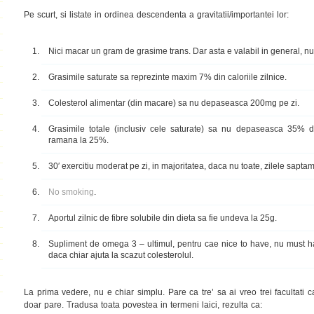
Pe scurt, si listate in ordinea descendenta a gravitatii/importantei lor:
Nici macar un gram de grasime trans. Dar asta e valabil in general, nu 
Grasimile saturate sa reprezinte maxim 7% din caloriile zilnice.
Colesterol alimentar (din macare) sa nu depaseasca 200mg pe zi.
Grasimile totale (inclusiv cele saturate) sa nu depaseasca 35% din 
ramana la 25%.
30′ exercitiu moderat pe zi, in majoritatea, daca nu toate, zilele saptam
No smoking
.
Aportul zilnic de fibre solubile din dieta sa fie undeva la 25g.
Supliment de omega 3 – ultimul, pentru cae nice to have, nu must h
daca chiar ajuta la scazut colesterolul.
La prima vedere, nu e chiar simplu. Pare ca tre’ sa ai vreo trei facultati
doar pare. Tradusa toata povestea in termeni laici, rezulta ca: