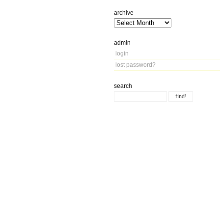
archive
admin
login
lost password?
search