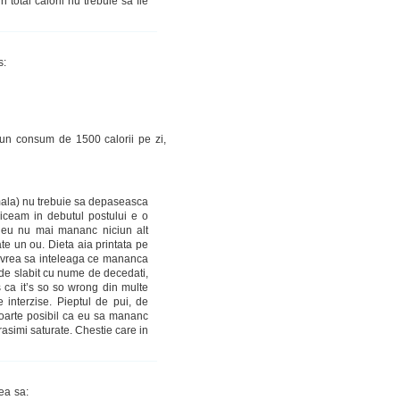
 total calorii nu trebuie sa fie
s:
la un consum de 1500 calorii pe zi,
mala) nu trebuie sa depaseasca
ceam in debutul postului e o
 eu nu mai mananc niciun alt
ate un ou. Dieta aia printata pe
u vrea sa inteleaga ce mananca
e de slabit cu nume de decedati,
us ca it’s so so wrong din multe
interzise. Pieptul de pui, de
 foarte posibil ca eu sa mananc
rasimi saturate. Chestie care in
ea sa: