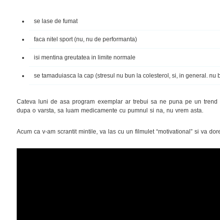
se lase de fumat
faca nitel sport (nu, nu de performanta)
isi mentina greutatea in limite normale
se tamaduiasca la cap (stresul nu bun la colesterol, si, in general. nu 
Cateva luni de asa program exemplar ar trebui sa ne puna pe un trend
dupa o varsta, sa luam medicamente cu pumnul si na, nu vrem asta.
Acum ca v-am scrantit mintile, va las cu un filmulet “motivational” si va do