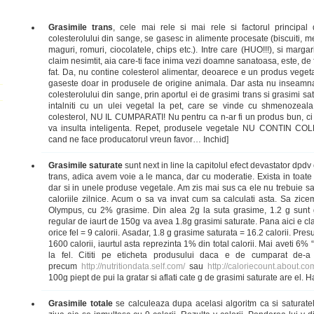
Grasimile trans
, cele mai rele si mai rele si factorul principal
colesterolului din sange, se gasesc in alimente procesate (biscuiti, mez
maguri, romuri, ciocolatele, chips etc.). Intre care (HUO!!!), si marg
claim nesimtit, aia care-ti face inima vezi doamne sanatoasa, este, de f
fat. Da, nu contine colesterol alimentar, deoarece e un produs vegetal
gaseste doar in produsele de origine animala. Dar asta nu inseamna
colesterolului din sange, prin aportul ei de grasimi trans si grasimi s
intalniti cu un ulei vegetal la pet, care se vinde cu shmenozea
colesterol, NU IL CUMPARATI! Nu pentru ca n-ar fi un produs bun, ci
va insulta inteligenta. Repet, produsele vegetale NU CONTIN C
cand ne face producatorul vreun favor… Inchid]
Grasimile saturate
sunt next in line la capitolul efect devastator dpdv
trans, adica avem voie a le manca, dar cu moderatie. Exista in toate
dar si in unele produse vegetale. Am zis mai sus ca ele nu trebuie s
caloriile zilnice. Acum o sa va invat cum sa calculati asta. Sa zic
Olympus, cu 2% grasime. Din alea 2g la suta grasime, 1.2 g sunt g
regular de iaurt de 150g va avea 1.8g grasimi saturate. Pana aici e c
orice fel = 9 calorii. Asadar, 1.8 g grasime saturata = 16.2 calorii. Pr
1600 calorii, iaurtul asta reprezinta 1% din total calorii. Mai aveti 6% “d
la fel. Cititi pe eticheta produsului daca e de cumparat de-a g
precum
http://nutritiondata.self.com/
sau
http://caloriecount.about.co
100g piept de pui la gratar si aflati cate g de grasimi saturate are el. 
Grasimile totale
se calculeaza dupa acelasi algoritm ca si saturate