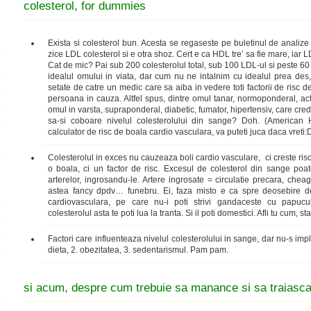
colesterol, for dummies
Exista si colesterol bun. Acesta se regaseste pe buletinul de analize 
zice LDL colesterol si e otra shoz. Cert e ca HDL tre’ sa fie mare, iar L
Cat de mic? Pai sub 200 colesterolul total, sub 100 LDL-ul si peste 60
idealul omului in viata, dar cum nu ne intalnim cu idealul prea des, 
setate de catre un medic care sa aiba in vedere toti factorii de risc 
persoana in cauza. Altfel spus, dintre omul tanar, normoponderal, acti
omul in varsta, supraponderal, diabetic, fumator, hipertensiv, care crede
sa-si coboare nivelul colesterolului din sange? Doh. (American 
calculator de risc de boala cardio vasculara, va puteti juca daca vreti:
Colesterolul in exces nu cauzeaza boli cardio vasculare, ci creste ris
o boala, ci un factor de risc. Excesul de colesterol din sange poa
arterelor, ingrosandu-le. Artere ingrosate = circulatie precara, cheag
astea fancy dpdv… funebru. Ei, faza misto e ca spre deosebire de 
cardiovasculara, pe care nu-i poti strivi gandaceste cu papucul (
colesterolul asta te poti lua la tranta. Si il poti domestici. Afli tu cum, s
Factori care influenteaza nivelul colesterolului in sange, dar nu-s imp
dieta, 2. obezitatea, 3. sedentarismul. Pam pam.
si acum, despre cum trebuie sa manance si sa traiasca 