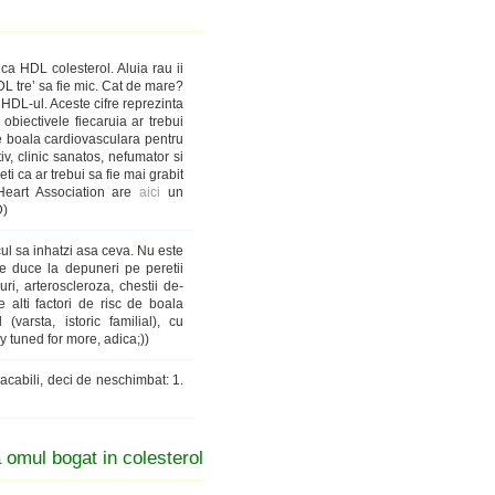
ca HDL colesterol. Aluia rau ii
DL tre’ sa fie mic. Cat de mare?
 HDL-ul. Aceste cifre reprezinta
obiectivele fiecaruia ar trebui
de boala cardiovasculara pentru
v, clinic sanatos, nefumator si
ti ca ar trebui sa fie mai grabit
Heart Association are
aici
un
D)
cul sa inhatzi asa ceva. Nu este
te duce la depuneri pe peretii
uri, arteroscleroza, chestii de-
alti factori de risc de boala
varsta, istoric familial), cu
tay tuned for more, adica;))
lacabili, deci de neschimbat: 1.
omul bogat in colesterol