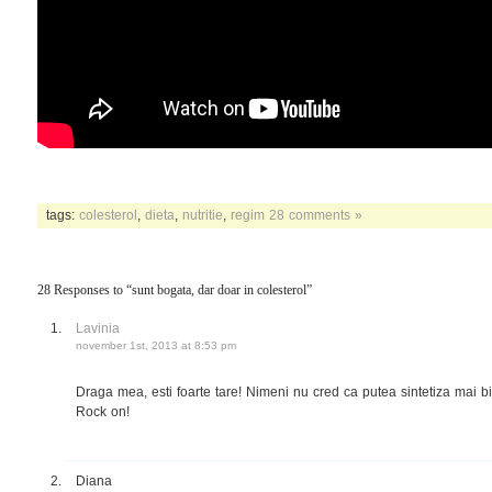
tags:
colesterol
,
dieta
,
nutritie
,
regim
28 comments »
28 Responses to “sunt bogata, dar doar in colesterol”
Lavinia
november 1st, 2013 at 8:53 pm
Draga mea, esti foarte tare! Nimeni nu cred ca putea sintetiza mai bin
Rock on!
Diana