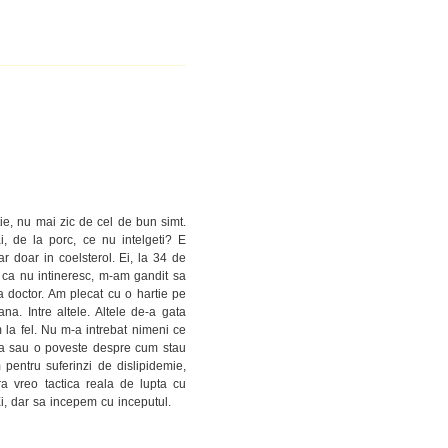
tie, nu mai zic de cel de bun simt.
, de la porc, ce nu intelgeti? E
 doar in coelsterol. Ei, la 34 de
 ca nu intineresc, m-am gandit sa
 doctor. Am plecat cu o hartie pe
 Intre altele. Altele de-a gata
m la fel. Nu m-a intrebat nimeni ce
lda sau o poveste despre cum stau
m pentru suferinzi de dislipidemie,
ra vreo tactica reala de lupta cu
i, dar sa incepem cu inceputul.