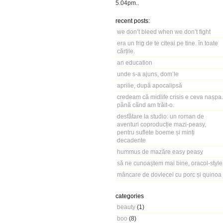
5.04pm
..
recent posts:
we don’t bleed when we don’t fight
era un frig de te citeai pe tine. în toate
cărțile.
an education
unde s-a ajuns, dom’le
aprilie, după apocalipsă
credeam că midlife crisis e ceva nașpa.
până când am trăit-o.
desfătare la studio: un roman de
aventuri coproducție mazi-peasy,
pentru suflete boeme și minți
decadente
hummus de mazăre easy peasy
să ne cunoaștem mai bine, oracol-style
mâncare de dovlecei cu porc și quinoa
categories
beauty
(1)
boo
(8)