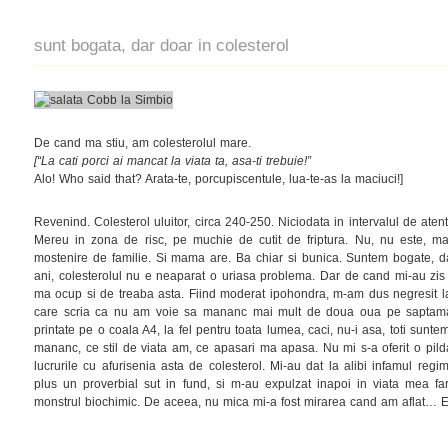
sunt bogata, dar doar in colesterol
De cand ma stiu, am colesterolul mare.
[“La cati porci ai mancat la viata ta, asa-ti trebuie!”
Alo! Who said that? Arata-te, porcupiscentule, lua-te-as la maciuci!]
Revenind. Colesterol uluitor, circa 240-250. Niciodata in intervalul de aten
Mereu in zona de risc, pe muchie de cutit de friptura. Nu, nu este, mai
mostenire de familie. Si mama are. Ba chiar si bunica. Suntem bogate, dar
ani, colesterolul nu e neaparat o uriasa problema. Dar de cand mi-au zis
ma ocup si de treaba asta. Fiind moderat ipohondra, m-am dus negresit la
care scria ca nu am voie sa mananc mai mult de doua oua pe saptamana.
printate pe o coala A4, la fel pentru toata lumea, caci, nu-i asa, toti sunte
mananc, ce stil de viata am, ce apasari ma apasa. Nu mi s-a oferit o pi
lucrurile cu afurisenia asta de colesterol. Mi-au dat la alibi infamul regi
plus un proverbial sut in fund, si m-au expulzat inapoi in viata mea fa
monstrul biochimic. De aceea, nu mica mi-a fost mirarea cand am aflat… E