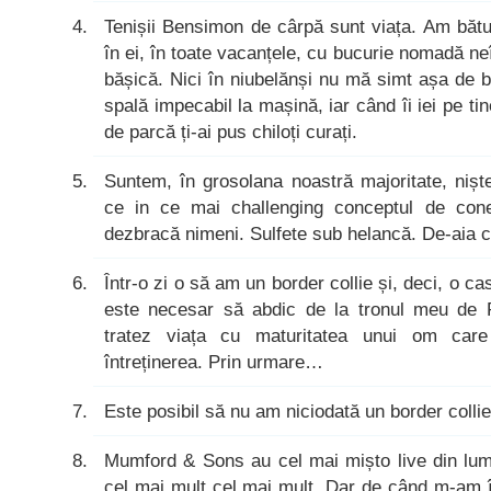
Tenișii Bensimon de cârpă sunt viața. Am bătu
în ei, în toate vacanțele, cu bucurie nomadă ne
bășică. Nici în niubelănși nu mă simt așa de 
spală impecabil la mașină, iar când îi iei pe ti
de parcă ți-ai pus chiloți curați.
Suntem, în grosolana noastră majoritate, nișt
ce in ce mai challenging conceptul de con
dezbracă nimeni. Sulfete sub helancă. De-aia c
Într-o zi o să am un border collie și, deci, o 
este necesar să abdic de la tronul meu de R
tratez viața cu maturitatea unui om care
întreținerea. Prin urmare…
Este posibil să nu am niciodată un border colli
Mumford & Sons au cel mai mișto live din lum
cel mai mult cel mai mult. Dar de când m-am î