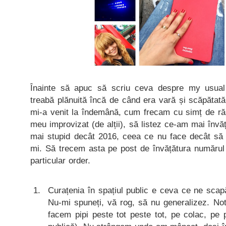
Înainte să apuc să scriu ceva despre my usu
treabă plănuită încă de când era vară și scăpătată
mi-a venit la îndemână, cum frecam cu simț de răs
meu improvizat (de alții), să listez ce-am mai învă
mai stupid decât 2016, ceea ce nu face decât să m
mi. Să trecem asta pe post de învățătura numărul
particular order.
Curațenia în spațiul public e ceva ce ne scap
Nu-mi spuneți, vă rog, să nu generalizez. Not
facem pipi peste tot peste tot, pe colac, pe 