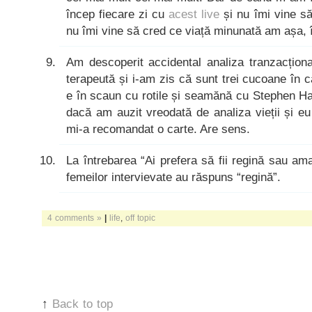
încep fiecare zi cu
acest live
și nu îmi vine s
nu îmi vine să cred ce viață minunată am așa, 
Am descoperit accidental analiza tranzacțio
terapeută și i-am zis că sunt trei cucoane în 
e în scaun cu rotile și seamănă cu Stephen Ha
dacă am auzit vreodată de analiza vieții și e
mi-a recomandat o carte. Are sens.
La întrebarea “Ai prefera să fii regină sau ama
femeilor intervievate au răspuns “regină”.
4 comments »
|
life
,
off topic
↑
Back to top