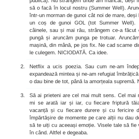
publică). Nu strângem unde am mâncat, deși în
să o facă în locul nostru (Summer Well). Aru
într-un morman de gunoi cât noi de mare, deși
un coș de gunoi GOL (tot Summer Well). 
câinele, sau și mai rău, strângem ce-a făcut
pungă și aruncăm punga pe trotuar. Aruncăm 
mașină, din mână, pe jos fix. Ne cad scame di
le culegem. NICIODATĂ. Ca idee.
Netflix a ucis poezia. Sau cum ne-am îndep
expandează mintea și ne-am refugiat îmbrățică l
o dau bine de tot, până la amorțeala supremă.
Să ai prieteni are cel mai mult sens. Cel mai
mi se arată iar și iar, cu fiecare friptură tă
vacanță și cu fiecare durere și cu fericire
împărtășire de momente pe care alții nu dau do
să te uiți cu aceeași emoție. Visele tale să fie
în când. Altfel e degeaba.