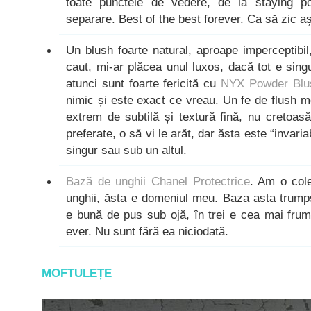
toate punctele de vedere, de la staying p
separare. Best of the best forever. Ca să zic a
Un blush foarte natural, aproape imperceptibil
caut, mi-ar plăcea unul luxos, dacă tot e sing
atunci sunt foarte fericită cu
NYX Powder Blus
nimic și este exact ce vreau. Un fe de flush m
extrem de subtilă și textură fină, nu cretoas
preferate, o să vi le arăt, dar ăsta este “invariab
singur sau sub un altul.
Bază de unghii Chanel Protectrice
. Am o cole
unghii, ăsta e domeniul meu. Baza asta trumps
e bună de pus sub ojă, în trei e cea mai fru
ever. Nu sunt fără ea niciodată.
MOFTULEȚE