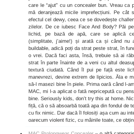
care le “ajut” cu un concealer bun. Vreau ca p
mă deranjează micile imprefecțiuni. Pe cât s
efectul cel dewy, ceea ce se dovedește challen
zilelor. De ce iubesc Face And Body? Păi pe
lichid, pe bază de apă, care se aplică c
(simplitate, j’aime!) și arată ca și când nu 
buildable, adică poți da strat peste strat, în fu
o vrei. Dacă faci asta, însă, trebuie să ai r
strat în parte înainte de a veni cu altul deas
textură ciudată. Când îl pui pe față este li
manevrezi, devine extrem de lipicios. Ăla e 
să-l masezi bine în piele. Prima oară când l-a
MAC, mi l-a aplicat o fată nepricepută cu pensu
bine. Seriously kids, don’t try this at home. Ni
fiță, că o să absoarbă toată apa din fondul de t
cu fix nimic. Dar dacă îl folosiți așa cum au inte
oarecum violent fizic, cu mâinile toate, ce obțin
MAC Prolongwear Concealer
– o altă categori