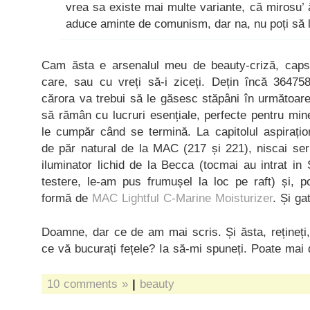
vrea sa existe mai multe variante, că mirosu’
aduce aminte de comunism, dar na, nu poți să l
Cam ăsta e arsenalul meu de beauty-criză, capsu
care, sau cu vreți să-i ziceți. Dețin încă 3647
cărora va trebui să le găsesc stăpâni în următoar
să rămân cu lucruri esențiale, perfecte pentru min
le cumpăr când se termină. La capitolul aspirațio
de păr natural de la MAC (217 și 221), niscai seru
iluminator lichid de la Becca (tocmai au intrat i
testere, le-am pus frumușel la loc pe raft) și, 
formă de
MAC Lightful C-Marine Moisturizer
. Și ga
Doamne, dar ce de am mai scris. Și ăsta, rețineți,
ce vă bucurați fețele? Ia să-mi spuneți. Poate ma
10 comments »
|
beauty