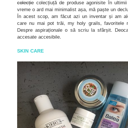
colecție
colecțiuță de produse agonisite în ultim
vreme o ard mai minimalist așa, mă paște un declu
În acest scop, am făcut azi un inventar și am a
care nu mai pot trăi, my holy grails, favoritele 
Despre aspiraționale o să scriu la sfârșit. Deo
accesate accesibile.
SKIN CARE