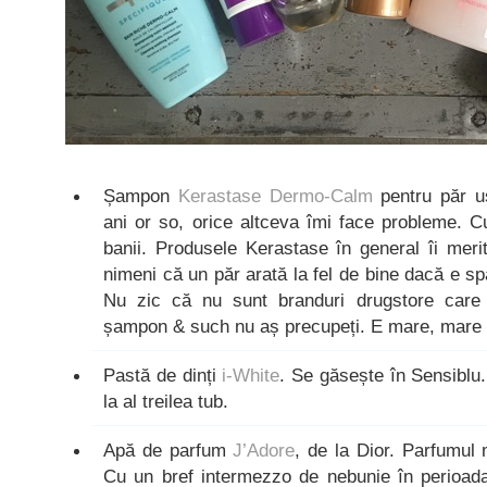
Șampon
Kerastase Dermo-Calm
pentru păr us
ani or so, orice altceva îmi face probleme. Cur
banii. Produsele Kerastase în general îi mer
nimeni că un păr arată la fel de bine dacă e sp
Nu zic că nu sunt branduri drugstore care 
șampon & such nu aș precupeți. E mare, mare d
Pastă de dinți
i-White
. Se găsește în Sensiblu
la al treilea tub.
Apă de parfum
J’Adore
, de la Dior. Parfumul 
Cu un bref intermezzo de nebunie în perioada