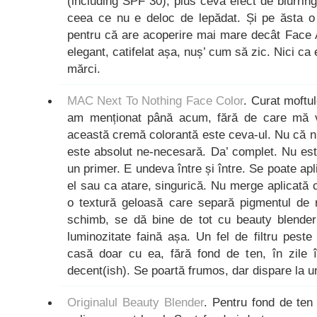
(including SPF 30), plus ceva efect de blurring a
ceea ce nu e deloc de lepădat. Și pe ăsta o 
pentru că are acoperire mai mare decât Face 
elegant, catifelat așa, nuș’ cum să zic. Nici ca e
mărci.
MAC Next To Nothing Face Color
. Curat moftu
am menționat până acum, fără de care mă v
această cremă colorantă este ceva-ul. Nu că nu 
este absolut ne-necesară. Da’ complet. Nu est
un primer. E undeva între și între. Se poate ap
el sau ca atare, singurică. Nu merge aplicată 
o textură geloasă care separă pigmentul de 
schimb, se dă bine de tot cu beauty blende
luminozitate faină așa. Un fel de filtru peste
casă doar cu ea, fără fond de ten, în zile 
decent(ish). Se poartă frumos, dar dispare la 
Originalul Beauty Blender
. Pentru fond de ten