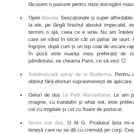
făcusem o pasiune pentru niște dulcegării maxi
Ojele
Mavala
. Senzaționale și super affordable
la ele, pe lângă finishul absolut impecabil, e
termini o ojă, ceea ce e wow. Nu am înțeles 
care se vând în sticle cât un pahar de iaurt.
îngrijire, după cum și un top coat de uscare ra
În poză este nuanța mea preferată de roș
pământului, se cheama Paris, ce să vezi 🙂
Autobronzant spray de la Bioderma
. Pentru 
obținut fără eforturi supraomenești de aplicare.
Geluri de duș
Le Petit Marseillaise
. Le am pe
imagine, cu trandafiri și what not, este pref
cel cu migdale și cel cu floare de portocal.
Nivea sub duș
. O M G. Produsul ăsta mi-a
leneșă care nu se dă cu cremuță pe corp. Cea 