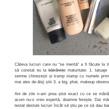
Câteva lucruri care nu “se merită” a fi făcute la
să constat eu la
bătrânețe
maturitate: 1. tatuaje 
semne chinezești și tramp stamp cu numele primu
mai ales de-ăla) șiiii 3. a big, phat, makeup obse
Ani de zile n-am prea știut exact cu ce se mânâ
acum nu-s vreo expertă, doamne ferește. Dar m
testat destule lucruri încât să știu pe ce să dau b