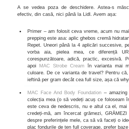
A se vedea poza de deschidere. Astea-s măscă
efectiv, din casă, nici până la Lidl. Avem așa:
Primer – am folosit ceva vreme, acum nu mai
prepping este asa: aplic ghebos cremă hidrata
Repet. Uneori până la 4 aplicări succesive, p
vorba aia, pielea mea, ce diferență UR
corespunzătoare, adică, practic, excesivă. 
apoi
MAC Strobe Cream
în varianta mai mi
culoare. De ce varianta de travel? Pentru că
ieftină per gram decât cea full size, așa că why 
MAC Face And Body Foundation
– amazing s
colecția mea (o să vedeți acuș ce foloseam în
este ceva de nedescris, nu e altul ca el, mai 
credeți-mă, am încercat grămezi, GRĂMEZI d
despre preferințele mele, ca să vă faceți o id
plac fondurile de ten full coverage, prefer baze 