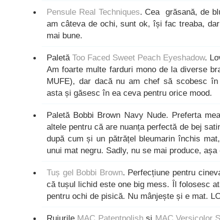
Pensule Real Techniques
. Cea grăsană, de bl
am câteva de ochi, sunt ok, își fac treaba, dar
mai bune.
Paletă
Too Faced Sweet Peach Eyeshadow
. Lo
Am foarte multe farduri mono de la diverse b
MUFE), dar dacă nu am chef să scobesc în 
asta și găsesc în ea ceva pentru orice mood.
Paletă Bobbi Brown Navy Nude. Preferta mea d
altele pentru că are nuanța perfectă de bej sat
după cum și un pătrățel bleumarin închis mat,
unui mat negru. Sadly, nu se mai produce, așa 
Tuș gel Bobbi Brown
. Perfecțiune pentru cine
că tușul lichid este one big mess. Îl folosesc atâ
pentru ochi de pisică. Nu mânjește și e mat. LO
Rujurile
MAC Patentpolish
și
MAC Versicolor S