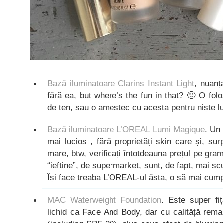
Bază iluminatoare Clarins Instant Light
, nuanț
fără ea, but where’s the fun in that? 🙂 O fol
de ten, sau o amestec cu acesta pentru niște lu
Bază iluminatoare L’OREAL Lumi Magique
. Un
mai lucios , fără proprietăți skin care și, su
mare, btw, verificați întotdeauna prețul pe gra
“ieftine”, de supermarket, sunt, de fapt, mai s
Își face treaba L’OREAL-ul ăsta, o să mai cump
MAC Waterweight Foundation
. Este super fi
lichid ca Face And Body, dar cu calităță remarc