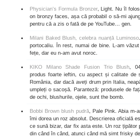
Physician’s Formula Bronzer
, Light. Nu îl fol
on bronzy faces, așa că probabil o să-mi ajun
pentru că a zis o fată de pe YouTube… gen.
Milani Baked Blush, celebra nuanță Luminoso
portocaliu. În rest, numai de bine. L-am văzut
fețe, dar eu n-am avut noroc.
KIKO Milano Shade Fusion Trio Blush
, 0
produs foarte ieftin, cu aspect și calitate d
România, dar dacă aveți drum prin Italia, neapă
umpleți o sacoșă. Paranteză: produsele de față
de ochi, blushurile, ojele, sunt the bomb.
Bobbi Brown blush pudră
, Pale Pink. Abia m-a
îmi dorea un roz absolut. Descrierea oficială es
ce sună bizar, dar fix asta este. Un roz țipăto
din când în când, atunci când mă simt frisky de