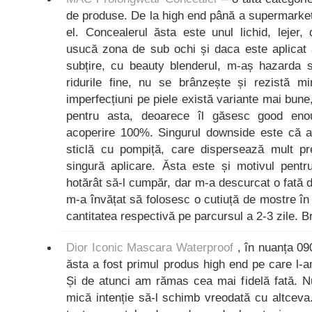
de produse. De la high end până a supermarket.
el. Concealerul ăsta este unul lichid, lejer,
usucă zona de sub ochi și daca este aplicat 
subțire, cu beauty blenderul, m-aș hazarda s
ridurile fine, nu se brânzește și rezistă mi
imperfecțiuni pe piele există variante mai bune
pentru asta, deoarece îl găsesc good eno
acoperire 100%. Singurul downside este că am
sticlă cu pompiță, care dispersează mult p
singură aplicare. Ăsta este și motivul pent
hotărât să-l cumpăr, dar m-a descurcat o fată
m-a învățat să folosesc o cutiuță de mostre î
cantitatea respectivă pe parcursul a 2-3 zile. Bri
Dior Iconic Mascara Waterproof
, în nuanța 09
ăsta a fost primul produs high end pe care l-
Și de atunci am rămas cea mai fidelă fată. 
mică intenție să-l schimb vreodată cu altceva.