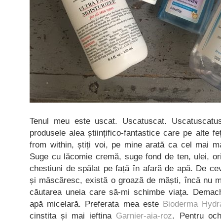
Tenul meu este uscat. Uscatuscat. Uscatuscatus
produsele alea științifico-fantastice care pe alte fe
from within, știți voi, pe mine arată ca cel mai 
Suge cu lăcomie cremă, suge fond de ten, ulei, or
chestiuni de spălat pe față în afară de apă. De 
și măscăresc, există o groază de măști, încă nu m-a
căutarea uneia care să-mi schimbe viața. Demach
apă micelară. Preferata mea este
Bioderma Hydr
cinstita și mai ieftina
Garnier-aia-roz
. Pentru och