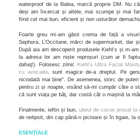
waterproof de la Balea, marcă proprie DM. Nu că
deși am încercat și altele, mai scumpe și mai fa
fiind cel mai bun, eficient și non usturător demachi
Foarte greu mi-am găsit crema de față a visur
Sephora, L’Occitane, mărci de supermarket, dar și
După aia am descoperit produsele Kiehl’s și m-am l
la adresa lor am niște reproșuri (cum ar fi faptu
dafuq!). Folosesc zilnic
Kiehl’s Ultra Facial Moistu
cu avocado
, sunt magice de-a dreptul. Pe gen
niciodată mai bine”. De asemenea, storc de puteri
pentru zi și noapte, visând să-mi cumpăr câte o sti
că sunt viața pe băț, dar costă cât o mașină la mâ
Finalmente, ieftin și bun,
uleiul de cocos presat la
de nelipsit, din cap până-n picioare și în tigaie, la 
ESENȚIALE