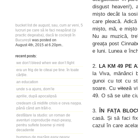
disgust heaven!), a
mișto decât la sosi
care pleacă. Adică 
bucket list de august, sau, cum ar veni, 5
mișto, mă, e mișto
lucruri pe care să le faci neapărat (și
practic degeaba), dacă te coclești în
Nu au muzică, tre’
București
was posted on
greața post Cinnabo
August 4th, 2015
at
6.20pm
..
e luni. Lunea e înch
recent posts:
we don’t bleed when we don’t fight
2.
LA KM 49 PE A
era un frig de te citeai pe tine. în toate
la Viva, mănânci bi
cărțile.
gunoi cu tot cu st
an education
soare. Cu
viteză
vi
unde s-a ajuns, dom’le
49. O să se uite ciu
aprilie, după apocalipsă
credeam că midlife crisis e ceva nașpa.
până când am trăit-o.
3.
ÎN FAȚA BLOC
desfătare la studio: un roman de
casă. Și să faci fix
aventuri coproducție mazi-peasy,
cazul în care acela
pentru suflete boeme și minți
decadente
hummus de mazăre easy peasy