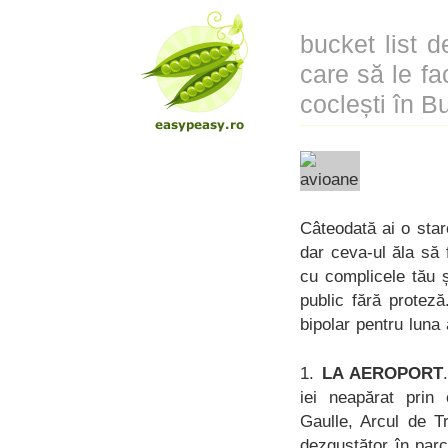
bucket list d
care să le fa
coclești în B
Câteodată ai o star
dar ceva-ul ăla să 
cu complicele tău ș
public fără proteză
bipolar pentru luna
1.
LA AEROPORT
iei neapărat prin 
Gaulle, Arcul de T
dezgustător în par