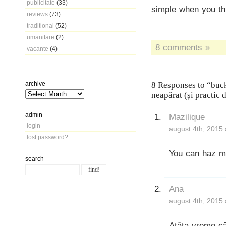
publicitate
(33)
simple when you thi
reviews
(73)
traditional
(52)
umanitare
(2)
8 comments »
vacante
(4)
archive
8 Responses to “bucke
neapărat (și practic 
admin
Mazilique
login
august 4th, 2015 
lost password?
You can haz m
search
Ana
august 4th, 2015 
Atâta vreme câ