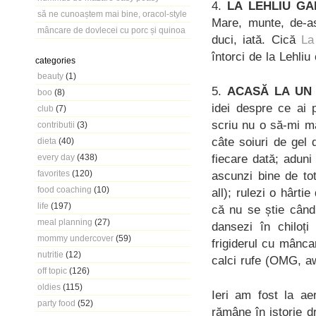
4.
LA LEHLIU G
să ne cunoaștem mai bine, oracol-style
Mare, munte, de-as
mâncare de dovlecei cu porc și quinoa
duci, iată. Cică
La
întorci de la Lehliu
categories
beauty
(1)
5.
ACASĂ LA UN P
boo
(8)
idei despre ce ai 
club
(7)
scriu nu o să-mi ma
contributii
(3)
câte soiuri de gel 
dieta
(40)
fiecare dată; aduni
every day
(438)
favorites
(120)
ascunzi bine de to
food coaching
(10)
all); rulezi o hârti
life
(197)
că nu se știe când
meal planning
(27)
dansezi în chiloți
mommy undercover
(59)
frigiderul cu mânca
nutritie
(12)
calci rufe (OMG, aw
off topic
(126)
oldies
(115)
Ieri am fost la a
party food
(52)
rămâne în istorie d