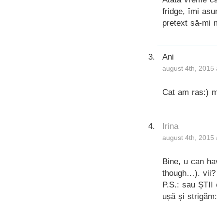
fridge, îmi as
pretext să-mi 
Ani
august 4th, 2015 
Cat am ras:) m
Irina
august 4th, 2015
Bine, u can ha
though…). vii?
P.S.: sau ȘTII
ușă și strigăm