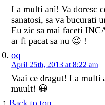
La multi ani! Va doresc ce
sanatosi, sa va bucurati un
Eu zic sa mai faceti INCA
ar fi pacat sa nu 😉 !
oq
April 25th, 2013 at 8:22 am
Vaai ce dragut! La multi a
muult! 😀
↑
Back to top