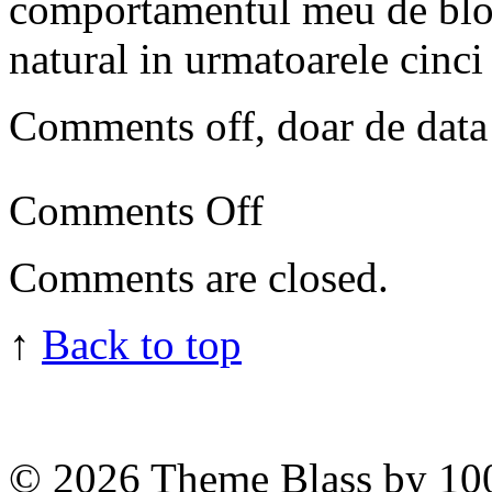
comportamentul meu de blog
natural in urmatoarele cinci
Comments off, doar de data 
on
Comments Off
my
manifesto
despre
Comments are closed.
publicitatea
pe
blog
↑
Back to top
© 2026
Theme Blass by 10