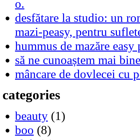
o.
desfătare la studio: un r
mazi-peasy, pentru sufle
hummus de mazăre easy 
să ne cunoaștem mai bine,
mâncare de dovlecei cu p
categories
beauty
(1)
boo
(8)