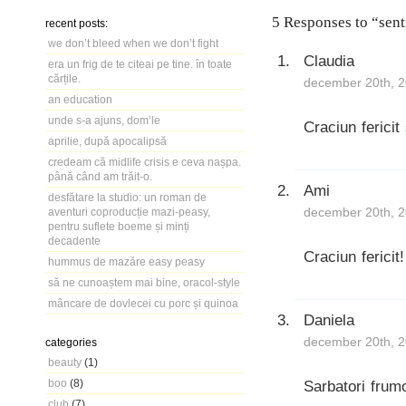
5 Responses to “sent
recent posts:
we don’t bleed when we don’t fight
Claudia
era un frig de te citeai pe tine. în toate
cărțile.
december 20th, 2
an education
unde s-a ajuns, dom’le
Craciun fericit 
aprilie, după apocalipsă
credeam că midlife crisis e ceva nașpa.
până când am trăit-o.
Ami
desfătare la studio: un roman de
december 20th, 2
aventuri coproducție mazi-peasy,
pentru suflete boeme și minți
decadente
Craciun fericit!
hummus de mazăre easy peasy
să ne cunoaștem mai bine, oracol-style
mâncare de dovlecei cu porc și quinoa
Daniela
december 20th, 2
categories
beauty
(1)
boo
(8)
Sarbatori frum
club
(7)