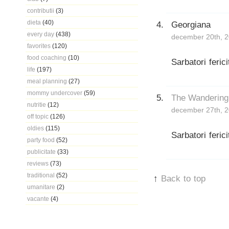
contributii
(3)
dieta
(40)
Georgiana
every day
(438)
december 20th, 2
favorites
(120)
food coaching
(10)
Sarbatori ferici
life
(197)
meal planning
(27)
mommy undercover
(59)
The Wandering
nutritie
(12)
december 27th, 2
off topic
(126)
oldies
(115)
Sarbatori ferici
party food
(52)
publicitate
(33)
reviews
(73)
traditional
(52)
↑
Back to top
umanitare
(2)
vacante
(4)