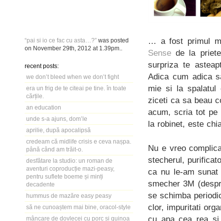
… a fost primul m
“pai si io ce fac cu asta…?”
was posted
on
November 29th, 2012
at
1.39pm
..
Sense
de la priete
surpriza te asteap
recent posts:
Adica cum adica s
we don’t bleed when we don’t fight
mie si la spalatul
era un frig de te citeai pe tine. în toate
cărțile.
ziceti ca sa beau c
an education
acum, scria tot pe 
unde s-a ajuns, dom’le
la robinet, este c
aprilie, după apocalipsă
credeam că midlife crisis e ceva nașpa.
Nu e vreo complicat
până când am trăit-o.
stecherul, purifica
desfătare la studio: un roman de
aventuri coproducție mazi-peasy,
ca nu le-am sunat 
pentru suflete boeme și minți
smecher 3M (despre 
decadente
se schimba periodic
hummus de mazăre easy peasy
clor, impuritati org
să ne cunoaștem mai bine, oracol-style
cu apa cea rea si 
mâncare de dovlecei cu porc și quinoa