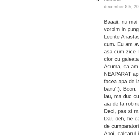
december 8th, 20
Baaaii, nu mai 
vorbim in punga
Leonte Anastasi
cum. Eu am avu
asa cum zice l
clor cu galeat
Acuma, ca am a
NEAPARAT apara
facea apa de l
banu’!). Boon, 
iau, ma duc cu
aia de la robin
Deci, pas si 
Dar, deh, fie c
de cumparatori
Apoi, calcarul