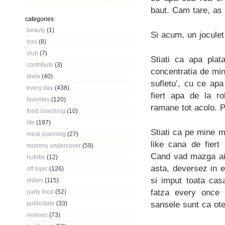
baut. Cam tare, as 
categories
beauty
(1)
Si acum, un jocule
boo
(8)
club
(7)
Stiati ca apa plat
contributii
(3)
concentratia de min
dieta
(40)
sufletu’, cu ce apa
every day
(438)
fiert apa de la ro
favorites
(120)
ramane tot acolo. P
food coaching
(10)
life
(197)
Stiati ca pe mine 
meal planning
(27)
like cana de fiert
mommy undercover
(59)
Cand vad mazga aia
nutritie
(12)
asta, deversez in e
off topic
(126)
si imput toata cas
oldies
(115)
fatza every once 
party food
(52)
sansele sunt ca ote
publicitate
(33)
reviews
(73)