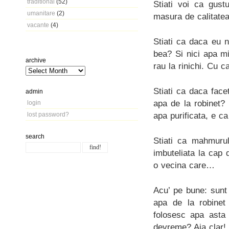
traditional
(52)
Stiati voi ca gust
umanitare
(2)
masura de calitate
vacante
(4)
Stiati ca daca eu n
bea? Si nici apa mi
archive
rau la rinichi. Cu 
Stiati ca daca face
admin
apa de la robinet? 
login
apa purificata, e c
lost password?
search
Stiati ca mahmurul
imbuteliata la cap 
o vecina care…
Acu’ pe bune: sunt 
apa de la robinet
folosesc apa asta 
devreme? Aia clar!