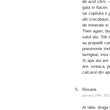
de acid citric 
gata in flacon.
Iar copilului i
alti crocobaur
de minerale si 
Then again, bun
satul ala. Toti
au prapadit ca
pneumonie inst
laringeal, insa
Si apa aia are 
are, sireaca, 
calcarul din a
Roxana
january 29th, 201
Ai idee, draga 