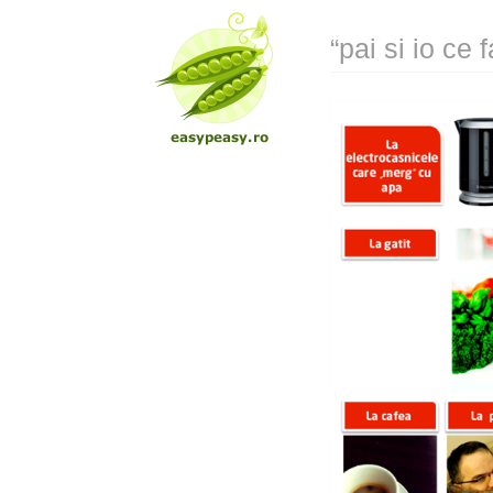
“pai si io ce