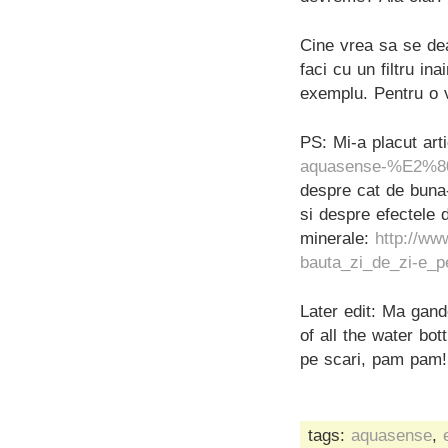
Cine vrea sa se dea
faci cu un filtru in
exemplu. Pentru o v
PS: Mi-a placut art
aquasense-%E2%80%
despre cat de buna-
si despre efectele 
minerale:
http://ww
bauta_zi_de_zi-e_p
Later edit: Ma gand
of all the water bo
pe scari, pam pam!
tags:
aquasense
,