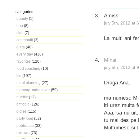
categories
Amiss
beauty
(1)
july 5th, 2012 at
boo
(8)
club
(7)
La multi ani fe
contributii
(3)
dieta
(40)
every day
(438)
Mihai
favorites
(120)
july 5th, 2012 at
food coaching
(10)
life
(197)
Draga Ana,
meal planning
(27)
mommy undercover
(59)
ma numesc Miha
nutritie
(12)
off topic
(126)
iti urez multa 
oldies
(115)
Aaa, sa nu uit,
party food
(52)
tu mai des pe b
publicitate
(33)
Multumesc si 
reviews
(73)