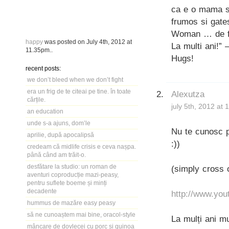
ca e o mama si
frumos si gate
Woman … de fa
happy
was posted on
July 4th, 2012
at
La multi ani!”
11.35pm
..
Hugs!
recent posts:
we don’t bleed when we don’t fight
era un frig de te citeai pe tine. în toate
Alexutza
cărțile.
july 5th, 2012 at
an education
unde s-a ajuns, dom’le
Nu te cunosc p
aprilie, după apocalipsă
:))
credeam că midlife crisis e ceva nașpa.
până când am trăit-o.
desfătare la studio: un roman de
(simply cross 
aventuri coproducție mazi-peasy,
pentru suflete boeme și minți
decadente
http://www.yo
hummus de mazăre easy peasy
să ne cunoaștem mai bine, oracol-style
La mulți ani mul
mâncare de dovlecei cu porc și quinoa