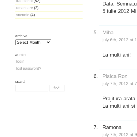
traditional
(52)
Data, Semnatu
umanitare
(2)
5 iulie 2012 M
vacante
(4)
Miha
archive
july 6th, 2012 at
La multi ani!
admin
login
lost password?
Pisica Roz
search
july 7th, 2012 at
Prajitura arata
La multi ani si
Ramona
july 7th, 2012 at