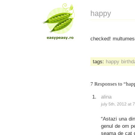
happy
checked! multumesc
tags:
happy birthd
7 Responses to “hap
alina
july 5th, 2012 at
“Astazi una di
genul de om pe 
seama de cat d