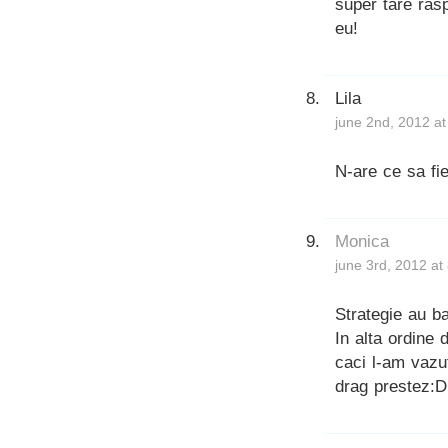
super tare ras
eu!
Lila
june 2nd, 2012 a
N-are ce sa fie
Monica
june 3rd, 2012 at
Strategie au b
In alta ordine
caci l-am vazut
drag prestez:D