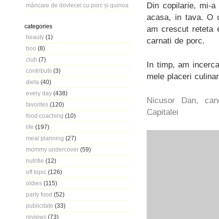
Din copilarie, mi-
mâncare de dovlecei cu porc și quinoa
acasa, in tava. O 
categories
am crescut reteta 
beauty
(1)
carnati de porc.
boo
(8)
club
(7)
In timp, am incerc
contributii
(3)
mele placeri culinar
dieta
(40)
every day
(438)
Nicusor Dan, cand
favorites
(120)
Capitalei
food coaching
(10)
life
(197)
meal planning
(27)
mommy undercover
(59)
nutritie
(12)
off topic
(126)
oldies
(115)
party food
(52)
publicitate
(33)
reviews
(73)