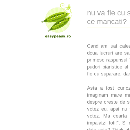
nu va fie cu
ce mancati?
Cand am luat cale
doua lucruri are s
primesc raspunsul “
pudori piaristice a
fie cu suparare, da
Asta a fost curio
imaginam mare man
despre creste de s
votez eu, apai nu 
votez. Ma cearta 
impaiatzi toti!”. 
data asta? Think ab