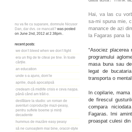
Hai, va las cu vor
sa-mi spuna mie, c
nu va fie cu suparare, domnule Nicusor
manance de azi dim
Dan, dar dvs. ce mancati?
was posted
on
June 2nd, 2012
at
2.38pm
..
la Fagaras pana la
recent posts:
“Asociez placerea 
we don’t bleed when we don’t fight
programului aglom
era un frig de te citeai pe tine. în toate
cărțile.
masa buna sau de c
an education
legat de bucatari
unde s-a ajuns, dom’le
transporta o mentalit
aprilie, după apocalipsă
credeam că midlife crisis e ceva nașpa.
In copilarie, mama
până când am trăit-o.
de firescul gustur
desfătare la studio: un roman de
aventuri coproducție mazi-peasy,
compara niciodata
pentru suflete boeme și minți
Fagaras. Imi amint
decadente
proaspat culesi din
hummus de mazăre easy peasy
să ne cunoaștem mai bine, oracol-style