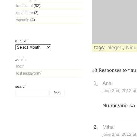
traditional
(52)
umanitare
(2)
vacante
(4)
archive
tags:
alegeri
,
Nicu
admin
login
10 Responses to “nu 
lost password?
Ana
search
june 2nd, 2012 a
Nu-mi vine sa c
Mihai
june 2nd, 2012 a