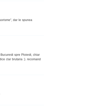
sorisme”, dar le spunea
ucuresti spre Ploiesti, chiar
ice clar brutaria :). recomand
)