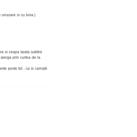
u unsoare si cu boia:)
oia si ceapa taiata subtire
alerga prin curtea de la
e peste tot , ca si carnatii