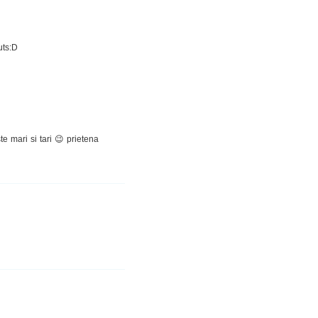
uts:D
e mari si tari 😉 prietena