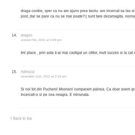
draga cookie, sper ca nu am ajuns prea tarziu. am incercat sa las s
post, dar se pare ca nu se mai poate?:( sunt tare dezamagita. normal
dragos
october 5th, 2011 at 3:09 pm
Imi place , prin asta ti-ai mai castigat un cititor, mult succes si la cat
Adinuca
november 11th, 2011 at 2:19 pm
Si noi tot din Puchenii Mosneni cumparam painea. Ca doar avem gr
Incercati-o si pe cea neagra. E minunata.
↑
Back to top