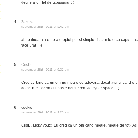
deci era un fel de tapasagiu 🙂
Zazuza
september 28th, 2011 at 5:42 pm
ah, painea aia e de-a dreptul pur si simplu! frate-mio e cu capu, dac
face urat :)))
CrisD
september 28th, 2011 at 9:32 pm
Cred cu tarie ca un om nu moare cu adevarat decat atunci cand e uita
domn Nicusor va cunoaste nemurirea via cyber-space…:)
cookie
september 29th, 2011 at 9:23 am
CrisD, lucky you:)) Eu cred ca un om cand moare, moare de tot:( As