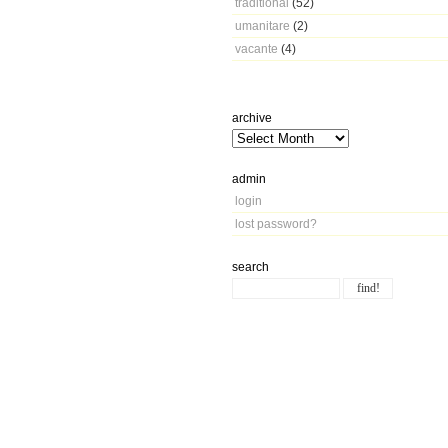
traditional
(52)
umanitare
(2)
vacante
(4)
archive
admin
login
lost password?
search