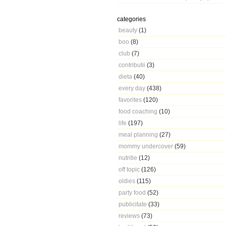
categories
beauty
(1)
boo
(8)
club
(7)
contributii
(3)
dieta
(40)
every day
(438)
favorites
(120)
food coaching
(10)
life
(197)
meal planning
(27)
mommy undercover
(59)
nutritie
(12)
off topic
(126)
oldies
(115)
party food
(52)
publicitate
(33)
reviews
(73)