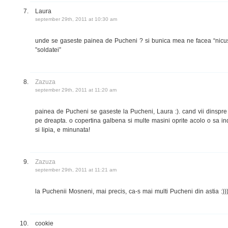
Laura
september 29th, 2011 at 10:30 am
unde se gaseste painea de Pucheni ? si bunica mea ne facea “nicu
”soldatei”
Zazuza
september 29th, 2011 at 11:20 am
painea de Pucheni se gaseste la Pucheni, Laura :). cand vii dinspre B
pe dreapta. o copertina galbena si multe masini oprite acolo o sa ind
si lipia, e minunata!
Zazuza
september 29th, 2011 at 11:21 am
la Puchenii Mosneni, mai precis, ca-s mai multi Pucheni din astia :))
cookie