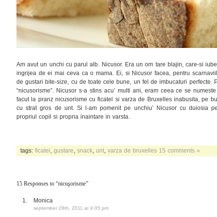
Am avut un unchi cu parul alb. Nicusor. Era un om tare blajin, care-si iube
ingrijea de ei mai ceva ca o mama. Ei, si Nicusor facea, pentru scarnavii
de gustari bite-size, cu de toate cele bune, un fel de imbucaturi perfecte.
“nicusorisme”. Nicusor s-a stins acu’ multi ani, eram ceea ce se numeste
facut la pranz nicusorisme cu ficatel si varza de Bruxelles inabusita, pe
cu strat gros de unt. Si l-am pomenit pe unchiu’ Nicusor cu duiosia pe 
propriul copil si propria inaintare in varsta.
tags:
ficatei
,
gustare
,
snack
,
unt
,
varza de bruxelles
15 comments »
15 Responses to “nicuşorisme”
Monica
september 28th, 2011 at 4:05 pm