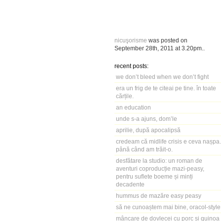
nicuşorisme
was posted on
September 28th, 2011
at
3.20pm
..
recent posts:
we don’t bleed when we don’t fight
era un frig de te citeai pe tine. în toate
cărțile.
an education
unde s-a ajuns, dom’le
aprilie, după apocalipsă
credeam că midlife crisis e ceva nașpa.
până când am trăit-o.
desfătare la studio: un roman de
aventuri coproducție mazi-peasy,
pentru suflete boeme și minți
decadente
hummus de mazăre easy peasy
să ne cunoaștem mai bine, oracol-style
mâncare de dovlecei cu porc și quinoa