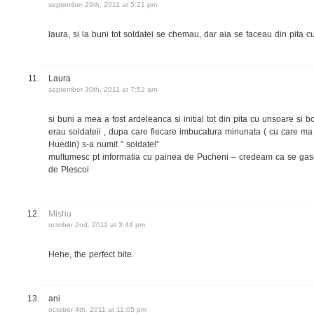
september 29th, 2011 at 5:21 pm
laura, si la buni tot soldatei se chemau, dar aia se faceau din pita c
Laura
september 30th, 2011 at 7:52 am
si buni a mea a fost ardeleanca si initial tot din pita cu unsoare si b
erau soldateii , dupa care fiecare imbucatura minunata ( cu care ma 
Huedin) s-a numit ” soldatel”
multumesc pt informatia cu painea de Pucheni – credeam ca se gasest
de Plescoi
Mishu
october 2nd, 2011 at 3:44 pm
Hehe, the perfect bite.
ani
october 4th, 2011 at 11:05 pm