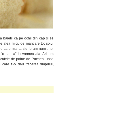
a baietii ca pe ochii din cap si se
le alea mici, de mancare tot soiul
 Pe care mai tarziu le-am numit noi
 “ciutanca” la vremea aia. Azi am
 bucatele de paine de Pucheni unse
care ti-o dau trecerea timpului,