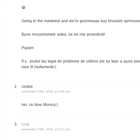
😀
Going to the markeeet and we’re gooonnaaa buy brussels sprroouu
Bune nicusorismele astea, sa ne mai povestesti!
Pupam
P.s.: postul tau legat de probleme de odihna ale lui Iepu a ajuns pest
mea iti multumeste:)
cookie
september 28th, 2011 at 4:06 pm
hei, ce bine Monica:)
cristi
september 28th, 2011 at 5:37 pm