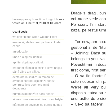
Drage si dragi, bu
voi nu se vede asa,
the easy peasy book & cooking club
was
posted on
June 21st, 2010
at
10.20am
..
Pe scurt: I’m star
baza, pe restul urm
recent posts:
we don’t bleed when we don’t fight
– For now, am noua 
era un frig de te citeai pe tine. în toate
cărțile.
gestionat si de “fit
an education
– Joining: Daca su
unde s-a ajuns, dom’le
belongs to you, va
aprilie, după apocalipsă
Povestiti-mi in doua
credeam că midlife crisis e ceva nașpa.
first come, first s
până când am trăit-o.
– O sa fie foarte 
desfătare la studio: un roman de
este necesar din pa
aventuri coproducție mazi-peasy,
pentru suflete boeme și minți
We’re all very bu
decadente
disponibilitatea sa
hummus de mazăre easy peasy
unui astfel de proi
să ne cunoaștem mai bine, oracol-style
– Ce-o sa facem? P
mâncare de dovlecei cu porc și quinoa