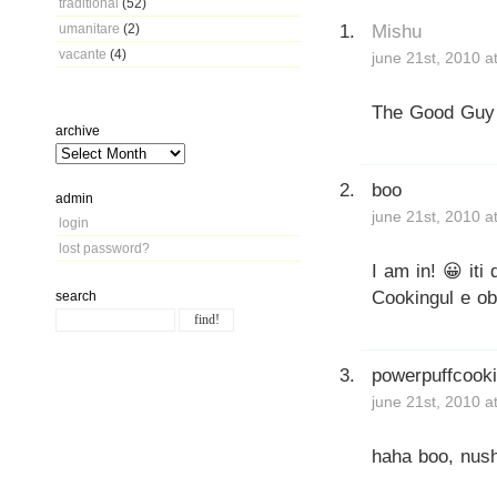
traditional
(52)
Mishu
umanitare
(2)
vacante
(4)
june 21st, 2010 a
The Good Guy 
archive
boo
admin
june 21st, 2010 a
login
lost password?
I am in! 😀 iti
Cookingul e obl
search
powerpuffcook
june 21st, 2010 a
haha boo, nush,