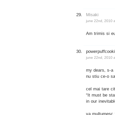
Misaki
june 22nd, 2010 
Am trimis si e
powerpuffcook
june 22nd, 2010 
my dears, s-a 
nu stiu ce-o s
cel mai tare cit
“It must be sta
in our inevitab
va multumesc f