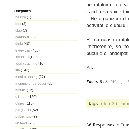
ne intalnim la cea
cand o sa spice thi
categories
beauty
(1)
– Ne organizam dem
boo
(8)
activitatile clubului.
club
(7)
contributii
(3)
Prima noastra intal
dieta
(40)
imprietenire, so 
every day
(438)
bucurie si anticipa
favorites
(120)
food coaching
(10)
Ana
life
(197)
meal planning
(27)
Photo: flickr
MC =)
–
mommy undercover
(59)
nutritie
(12)
off topic
(126)
tags:
club
36 com
oldies
(115)
party food
(52)
publicitate
(33)
reviews
(73)
36 Responses to “th