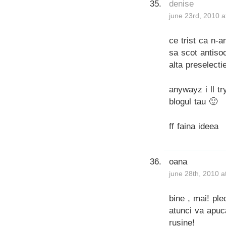
denise
june 23rd, 2010 a
ce trist ca n-
sa scot antisoc
alta preselect
anywayz i ll tr
blogul tau 🙂
ff faina ideea
oana
june 28th, 2010 a
bine , mai! ple
atunci va apuca
rusine!