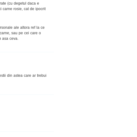
rate (cu degetul daca e
carne rosie, cat de ipocrit
sonale ale altora ref la ce
carne, sau pe cei care o
 asa ceva.
stii din astea care ar trebui