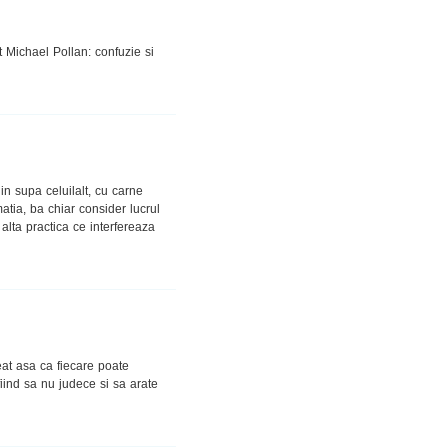
t Michael Pollan: confuzie si
in supa celuilalt, cu carne
tia, ba chiar consider lucrul
 alta practica ce interfereaza
eat asa ca fiecare poate
ind sa nu judece si sa arate