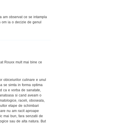
 ca am observat ce se intampla
un om ia o decizie de genul
zat Rouxx mult mai bine ce
 obiceiurilor culinare e unul
sa se simta in forma optima
red ca e vorba de sanatate,
 sanatoasa si cand aveam o
atologice, raceli, oboseala,
multor etape de schimbari
 care nu am racit aproape
c mai bun, fara senzatii de
ologice sau de alta natura. But