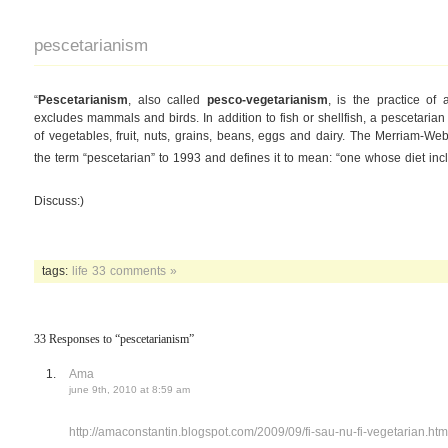
pescetarianism
“
Pescetarianism
, also called
pesco-vegetarianism
, is the practice of
excludes mammals and birds. In addition to fish or shellfish, a pescetarian 
of vegetables, fruit, nuts, grains, beans, eggs and dairy. The Merriam-Webs
the term “pescetarian” to 1993 and defines it to mean: “one whose diet inc
Discuss:)
tags:
life
33 comments »
33 Responses to “pescetarianism”
Ama
june 9th, 2010 at 8:59 am
http://amaconstantin.blogspot.com/2009/09/fi-sau-nu-fi-vegetarian.htm