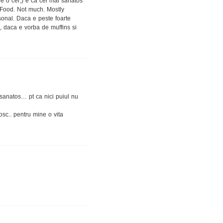
e o cer;) e ca cel mai sanatos
 Food. Not much. Mostly
rsonal. Daca e peste foarte
e, daca e vorba de muffins si
sanatos… pt ca nici puiul nu
osc.. pentru mine o vita