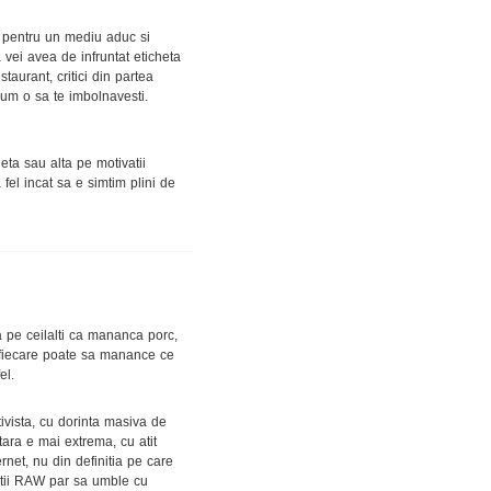
d pentru un mediu aduc si
vei avea de infruntat eticheta
taurant, critici din partea
cum o sa te imbolnavesti.
ta sau alta pe motivatii
fel incat sa e simtim plini de
a pe ceilalti ca mananca porc,
 fiecare poate sa manance ce
el.
ivista, cu dorinta masiva de
ntara e mai extrema, cu atit
rnet, nu din definitia pe care
deptii RAW par sa umble cu