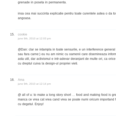
grenade in poseta in permanenta.
insa cea mai succinta explicatie pentru toate curentele astea o da to
angoasa.
cookie
june 9th, 2010 at 12:03 pm
@Dan: clar se intampla in toate sensurile, e un interference general 
sau fara carne:) eu nu am nimic cu oamenii care disemineaza informa
asta util, dar activismul e intr-adevar deranjant de multe ori, ca orice
cu dreptul cuiva la design-ul propriei vieti.
Ama
june 9th, 2010 at 12:14 pm
@ all of u: to make a long story short … food and making food is gr
manca ce vrea cat vrea cand vrea se poate numi oricum importand fi
cu degetul. Enjoy!