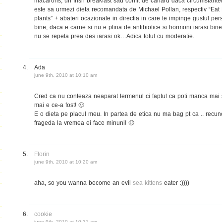
macarons, un Irish breakfast sau confit de canard daca circumstantel
este sa urmezi dieta recomandata de Michael Pollan, respectiv “Eat
plants” + abateri ocazionale in directia in care te impinge gustul pe
bine, daca e carne si nu e plina de antibiotice si hormoni iarasi bin
nu se repeta prea des iarasi ok…Adica totul cu moderatie.
Ada
june 9th, 2010 at 10:10 am
Cred ca nu conteaza neaparat termenul ci faptul ca poti manca mai 
mai e ce-a fost! 🙂
E o dieta pe placul meu. In partea de etica nu ma bag pt ca .. recun
frageda la vremea ei face minuni! 🙂
Florin
june 9th, 2010 at 10:20 am
aha, so you wanna become an evil
sea kittens
eater :))))
cookie
june 9th, 2010 at 10:31 am