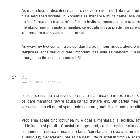
As mai aduce in discutie si faptul ca devierile de la o dieta standar
niste neplaceri sociale. In Romania se mananca multa carne, asa ca 
de “mofturoasa la mancare”, dificil de invitat la masa acasa sau la res
membrilor mai in varsta ai familiei, cateodata intregi predici despre 
Toleranta mai rar. Which is kinda sad.
Anyway, my two cents: nu as condamna pe nimeni fiindca alege o die
religioase, etice sau culturale. Important insa este sa mancam in asa 
energie, sa fim supli si sanatosi 🙂
Dan
june 9th, 2010 at 11:52 am
cookie, se intampla si invers – cei care mananca doar peste ii acuz
cei care mananca raw te acuza ca faci gratare, etc. Din partea mea
vrea atita timp cit nu-mi spune mie ca-s un gunoi fiindca mananc altf
Problema apare cind optiunea nu e doar alimentara ci si politica, act
a-i influenta si pe altii. Constat ca in general, cu cit o optiune alime
componenta politica e mai importanta (constat asa, in viata si pe inte
ai dat-o tu;). vegetarienii par sa fie destul de relaxati in timp ce a