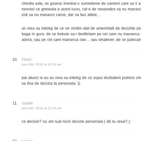
chestia asta, se gasesc imediat o sumedenie de oameni care sa ii a
nevoie) ce greseala e acest lucru, cat e de nesanatos sa nu mananci 
esti sa nu mananci carne, dar sa faci altele…
as vrea sa inteleg de ce ne simtim atat de amenintati de deciziile per
baga in gura. de ce trebuie sa-i desfiintam pe cei care nu mananca 
adora, sau pe cei care mananca raw… sau whatever. de ce judecam
Florin
june 9th, 2010 at 11:34 am
pai atunci si eu as vrea sa inteleg de ce supui dezbaterii publice che
sa tina de decizia ta personala :))
cookie
june 9th, 2010 at 11:44 am
ce decizie? nu am luat nicio decizie personala:) stii tu ceva?;;)