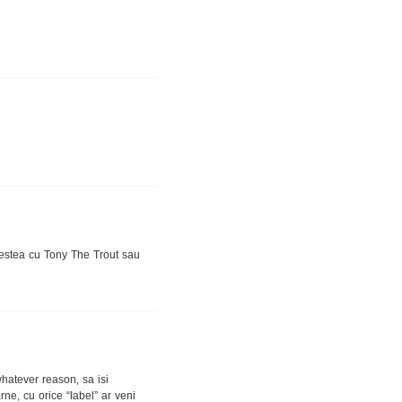
vestea cu Tony The Trout sau
hatever reason, sa isi
e, cu orice “label” ar veni