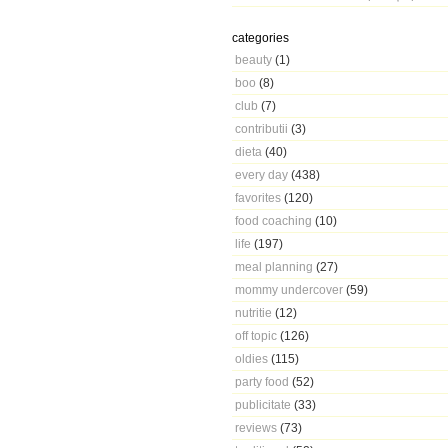
categories
beauty
(1)
boo
(8)
club
(7)
contributii
(3)
dieta
(40)
every day
(438)
favorites
(120)
food coaching
(10)
life
(197)
meal planning
(27)
mommy undercover
(59)
nutritie
(12)
off topic
(126)
oldies
(115)
party food
(52)
publicitate
(33)
reviews
(73)