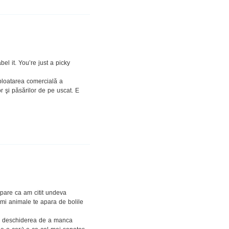
bel it. You’re just a picky
Exploatarea comercială a
or şi păsărilor de pe uscat. E
 pare ca am citit undeva
imi animale te apara de bolile
cu deschiderea de a manca