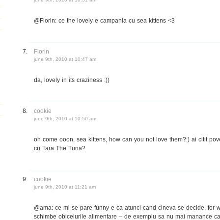
@Florin: ce the lovely e campania cu sea kittens <3
Florin
june 9th, 2010 at 10:47 am
da, lovely in its craziness :))
cookie
june 9th, 2010 at 10:50 am
oh come ooon, sea kittens, how can you not love them?:) ai citit po
cu Tara The Tuna?
cookie
june 9th, 2010 at 11:21 am
@ama: ce mi se pare funny e ca atunci cand cineva se decide, for w
schimbe obiceiurile alimentare – de exemplu sa nu mai manance carn