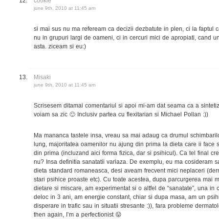
cookie
june 9th, 2010 at 11:45 am
si mai sus nu ma refeream ca decizii dezbatute in plen, ci la faptul
nu in grupuri largi de oameni, ci in cercuri mici de apropiati, cand 
asta. ziceam si eu:)
Misaki
june 9th, 2010 at 11:45 am
Scrisesem ditamai comentariul si apoi mi-am dat seama ca a sinteti
voiam sa zic 🙂 Inclusiv partea cu flexitarian si Michael Pollan :))
Ma mananca tastele insa, vreau sa mai adaug ca drumul schimbarilor
lung, majoritatea oamenilor nu ajung din prima la dieta care ii face 
din prima (incluzand aici forma fizica, dar si psihicul). Ca tel final c
nu? Insa definitia sanatatii variaza. De exemplu, eu ma cosideram
dieta standard romaneasca, desi aveam frecvent mici neplaceri (derm
stari psihice proaste etc). Cu toate acestea, dupa parcurgerea mai 
dietare si miscare, am experimentat si o altfel de “sanatate”, una in
deloc in 3 ani, am energie constant, chiar si dupa masa, am un psihi
disperare in trafic sau in situatii stresante :)), fara probleme dermat
then again, I’m a perfectionist 😛