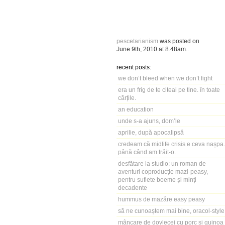
pescetarianism
was posted on
June 9th, 2010
at
8.48am
..
recent posts:
we don’t bleed when we don’t fight
era un frig de te citeai pe tine. în toate
cărțile.
an education
unde s-a ajuns, dom’le
aprilie, după apocalipsă
credeam că midlife crisis e ceva nașpa.
până când am trăit-o.
desfătare la studio: un roman de
aventuri coproducție mazi-peasy,
pentru suflete boeme și minți
decadente
hummus de mazăre easy peasy
să ne cunoaștem mai bine, oracol-style
mâncare de dovlecei cu porc și quinoa