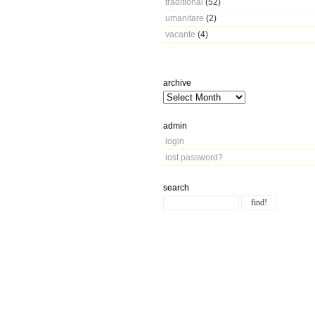
traditional
(52)
umanitare
(2)
vacante
(4)
archive
admin
login
lost password?
search