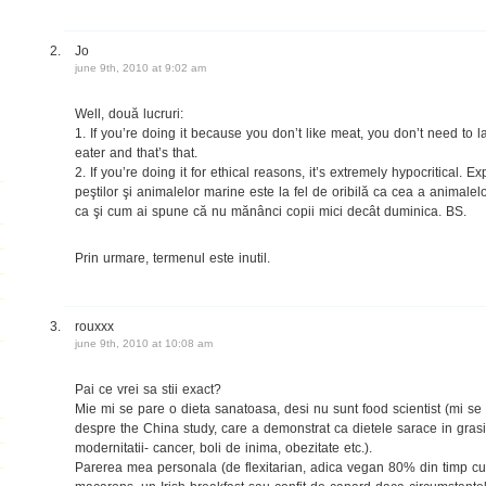
Jo
june 9th, 2010 at 9:02 am
Well, două lucruri:
1. If you’re doing it because you don’t like meat, you don’t need to la
eater and that’s that.
2. If you’re doing it for ethical reasons, it’s extremely hypocritical. 
peştilor şi animalelor marine este la fel de oribilă ca cea a animalel
ca şi cum ai spune că nu mănânci copii mici decât duminica. BS.
Prin urmare, termenul este inutil.
rouxxx
june 9th, 2010 at 10:08 am
Pai ce vrei sa stii exact?
Mie mi se pare o dieta sanatoasa, desi nu sunt food scientist (mi se
despre the China study, care a demonstrat ca dietele sarace in gras
modernitatii- cancer, boli de inima, obezitate etc.).
Parerea mea personala (de flexitarian, adica vegan 80% din timp 