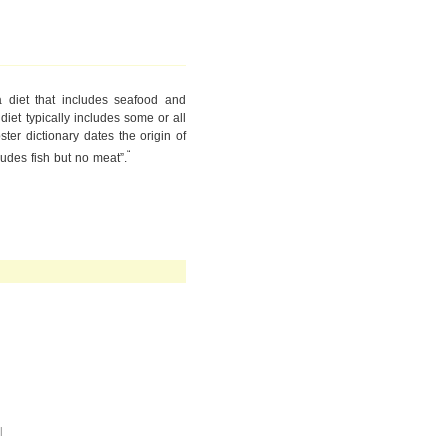
 a diet that includes seafood and
diet typically includes some or all
ter dictionary dates the origin of
“
ludes fish but no meat”.
l