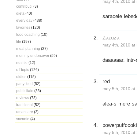
may 4th, 2010 at
contributii
(3)
dieta
(40)
saracele lebed
every day
(438)
favorites
(120)
food coaching
(10)
Zazuza
life
(197)
may 4th, 2010 at
meal planning
(27)
mommy undercover
(59)
daaaaaar, intr
nutritie
(12)
off topic
(126)
oldies
(115)
red
party food
(52)
may 5th, 2010 at
publicitate
(33)
reviews
(73)
alea-s mere sa
traditional
(52)
umanitare
(2)
vacante
(4)
powerpuffcook
may 5th, 2010 at