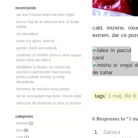
recent posts:
we don’t bleed when we don’t fight
era un frig de te citeai pe tine. în toate
cărțile.
cald, mizerie, roi
an education
extrem, dar ce poze
unde s-a ajuns, dom’le
aprilie, după apocalipsă
credeam că midlife crisis e ceva nașpa.
până când am trăit-o.
desfătare la studio: un roman de
aventuri coproducție mazi-peasy,
pentru suflete boeme și minți
decadente
hummus de mazăre easy peasy
tags:
1 mai
,
life
6
să ne cunoaștem mai bine, oracol-style
mâncare de dovlecei cu porc și quinoa
categories
6 Responses to “1 ma
beauty
(1)
boo
(8)
Zazuza
club
(7)