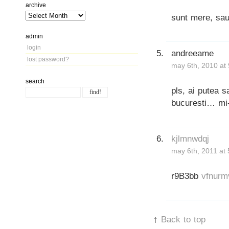
archive
sunt mere, sau 
admin
login
andreeame
lost password?
may 6th, 2010 at
search
pls, ai putea 
bucuresti… mi-e
kjlmnwdqj
may 6th, 2011 at
r9B3bb
vfnurm
↑
Back to top