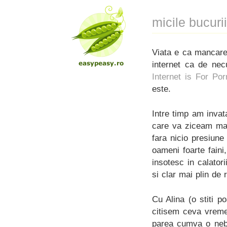
micile bucurii
Viata e ca mancarea
internet ca de nec
Internet is For Por
este.
Intre timp am invat
care va ziceam mai s
fara nicio presiun
oameni foarte faini
insotesc in calator
si clar mai plin d
Cu Alina (o stiti 
citisem ceva vreme
parea cumva o nebu