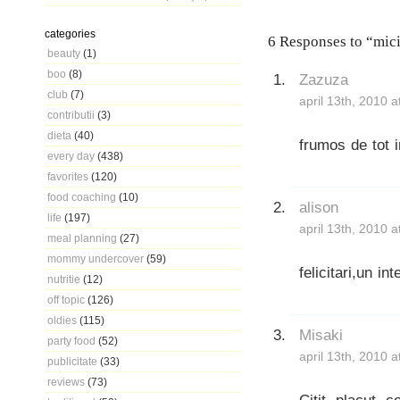
categories
6 Responses to “mici
beauty
(1)
boo
(8)
Zazuza
club
(7)
april 13th, 2010 
contributii
(3)
dieta
(40)
frumos de tot i
every day
(438)
favorites
(120)
food coaching
(10)
alison
life
(197)
april 13th, 2010 
meal planning
(27)
mommy undercover
(59)
felicitari,un i
nutritie
(12)
off topic
(126)
oldies
(115)
Misaki
party food
(52)
april 13th, 2010 
publicitate
(33)
reviews
(73)