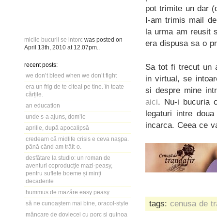
pot trimite un dar 
I-am trimis mail d
la urma am reusit s
micile bucurii se intorc
was posted on
era dispusa sa o p
April 13th, 2010
at
12.07pm
..
recent posts:
Sa tot fi trecut un
we don’t bleed when we don’t fight
in virtual, se into
era un frig de te citeai pe tine. în toate
si despre mine intr
cărțile.
aici
. Nu-i bucuria 
an education
legaturi intre dou
unde s-a ajuns, dom’le
incarca. Ceea ce v
aprilie, după apocalipsă
credeam că midlife crisis e ceva nașpa.
până când am trăit-o.
desfătare la studio: un roman de
aventuri coproducție mazi-peasy,
pentru suflete boeme și minți
decadente
hummus de mazăre easy peasy
tags:
cenusa de tr
să ne cunoaștem mai bine, oracol-style
mâncare de dovlecei cu porc și quinoa