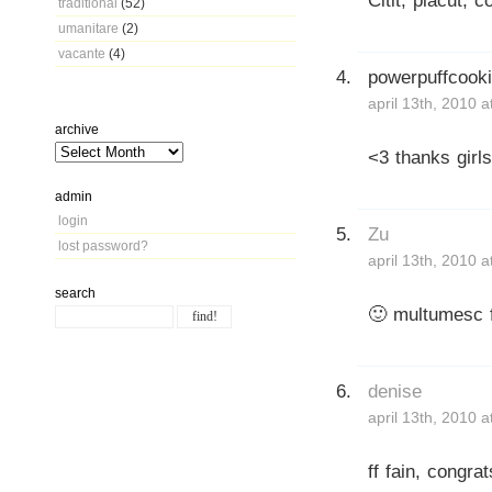
Citit, placut, 
traditional
(52)
umanitare
(2)
vacante
(4)
powerpuffcook
april 13th, 2010 
archive
<3 thanks girls
admin
login
Zu
lost password?
april 13th, 2010 
search
🙂 multumesc
denise
april 13th, 2010 
ff fain, congrat