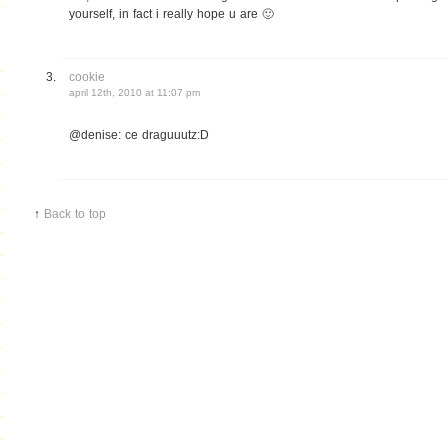
yourself, in fact i really hope u are 🙂
cookie
april 12th, 2010 at 11:07 pm
@denise: ce draguuutz:D
↑
Back to top