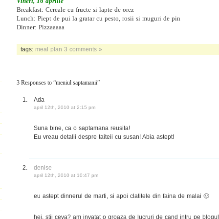
Vineri, 16 aprilie
Breakfast: Cereale cu fructe si lapte de orez
Lunch: Piept de pui la gratar cu pesto, rosii si muguri de pin
Dinner: Pizzaaaaa
tags:
meal plan
3 comments »
3 Responses to “meniul saptamanii”
Ada
april 12th, 2010 at 2:15 pm
Suna bine, ca o saptamana reusita!
Eu vreau detalii despre taiteii cu susan! Abia astept!
denise
april 12th, 2010 at 10:47 pm
eu astept dinnerul de marti, si apoi clatitele din faina de malai 🙂
hei, stii ceva? am invatat o groaza de lucruri de cand intru pe blogu