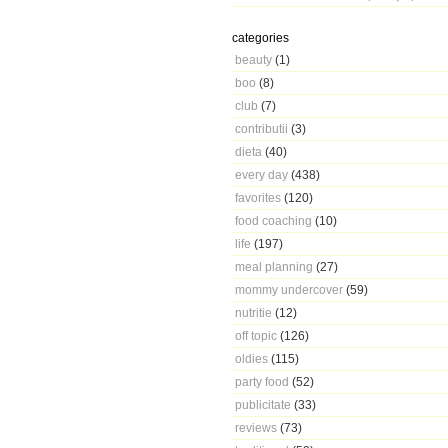
categories
beauty
(1)
boo
(8)
club
(7)
contributii
(3)
dieta
(40)
every day
(438)
favorites
(120)
food coaching
(10)
life
(197)
meal planning
(27)
mommy undercover
(59)
nutritie
(12)
off topic
(126)
oldies
(115)
party food
(52)
publicitate
(33)
reviews
(73)