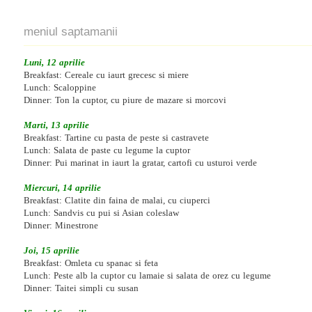
meniul saptamanii
Luni, 12 aprilie
Breakfast: Cereale cu iaurt grecesc si miere
Lunch: Scaloppine
Dinner: Ton la cuptor, cu piure de mazare si morcovi
Marti, 13 aprilie
Breakfast: Tartine cu pasta de peste si castravete
Lunch: Salata de paste cu legume la cuptor
Dinner: Pui marinat in iaurt la gratar, cartofi cu usturoi verde
Miercuri, 14 aprilie
Breakfast: Clatite din faina de malai, cu ciuperci
Lunch: Sandvis cu pui si Asian coleslaw
Dinner: Minestrone
Joi, 15 aprilie
Breakfast: Omleta cu spanac si feta
Lunch: Peste alb la cuptor cu lamaie si salata de orez cu legume
Dinner: Taitei simpli cu susan