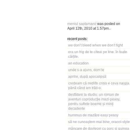
meniul saptamanii
was posted on
April 12th, 2010
at
1.57pm
..
recent posts:
we don’t bleed when we don’t fight
era un frig de te citeai pe tine. în toate
cărțile.
an education
unde s-a ajuns, dom’le
aprilie, după apocalipsă
credeam că midlife crisis e ceva nașpa.
până când am trăit-o.
desfătare la studio: un roman de
aventuri coproducție mazi-peasy,
pentru suflete boeme și minți
decadente
hummus de mazăre easy peasy
să ne cunoaștem mai bine, oracol-style
mâncare de dovlecei cu porc și quinoa