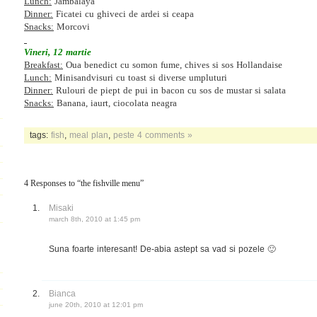
Lunch:
Jambalaya
Dinner:
Ficatei cu ghiveci de ardei si ceapa
Snacks:
Morcovi
Vineri, 12 martie
Breakfast:
Oua benedict cu somon fume, chives si sos Hollandaise
Lunch:
Minisandvisuri cu toast si diverse umpluturi
Dinner:
Rulouri de piept de pui in bacon cu sos de mustar si salata
Snacks:
Banana, iaurt, ciocolata neagra
tags:
fish
,
meal plan
,
peste
4 comments »
4 Responses to “the fishville menu”
Misaki
march 8th, 2010 at 1:45 pm
Suna foarte interesant! De-abia astept sa vad si pozele 🙂
Bianca
june 20th, 2010 at 12:01 pm