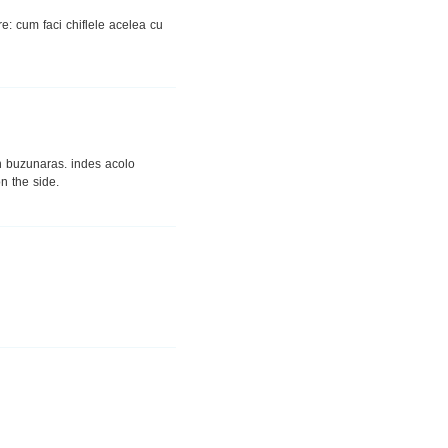
e: cum faci chiflele acelea cu
 un buzunaras. indes acolo
n the side.