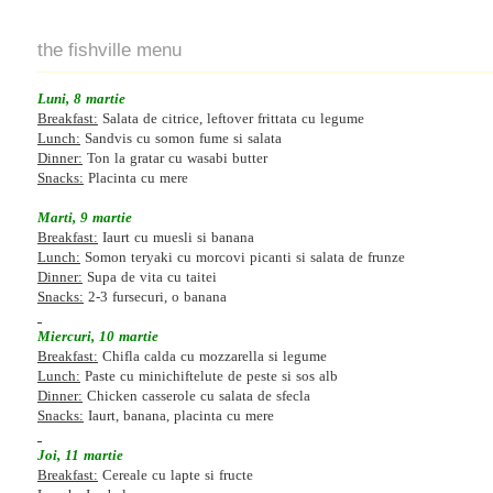
the fishville menu
Luni, 8 martie
Breakfast:
Salata de citrice, leftover frittata cu legume
Lunch:
Sandvis cu somon fume si salata
Dinner:
Ton la gratar cu wasabi butter
Snacks:
Placinta cu mere
Marti, 9 martie
Breakfast:
Iaurt cu muesli si banana
Lunch:
Somon teryaki cu morcovi picanti si salata de frunze
Dinner:
Supa de vita cu taitei
Snacks:
2-3 fursecuri, o banana
Miercuri, 10 martie
Breakfast:
Chifla calda cu mozzarella si legume
Lunch:
Paste cu minichiftelute de peste si sos alb
Dinner:
Chicken casserole cu salata de sfecla
Snacks:
Iaurt, banana, placinta cu mere
Joi, 11 martie
Breakfast:
Cereale cu lapte si fructe