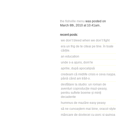
the fishville menu
was posted on
March 8th, 2010
at
10.41am
..
recent posts:
we don’t bleed when we don’t fight
era un frig de te citeai pe tine. în toate
cărțile.
an education
unde s-a ajuns, dom’le
aprilie, după apocalipsă
credeam că midlife crisis e ceva nașpa.
până când am trăit-o.
desfătare la studio: un roman de
aventuri coproducție mazi-peasy,
pentru suflete boeme și minți
decadente
hummus de mazăre easy peasy
să ne cunoaștem mai bine, oracol-style
mâncare de dovlecei cu porc și quinoa