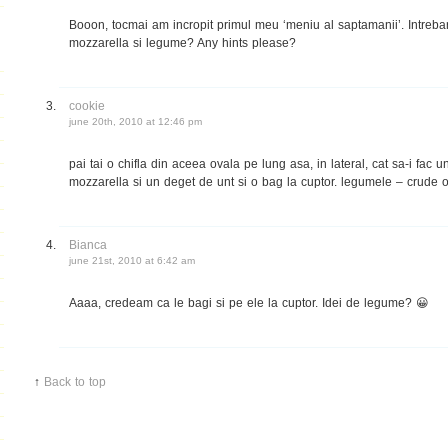
Booon, tocmai am incropit primul meu ‘meniu al saptamanii’. Intrebar
mozzarella si legume? Any hints please?
cookie
june 20th, 2010 at 12:46 pm
pai tai o chifla din aceea ovala pe lung asa, in lateral, cat sa-i fac
mozzarella si un deget de unt si o bag la cuptor. legumele – crude o
Bianca
june 21st, 2010 at 6:42 am
Aaaa, credeam ca le bagi si pe ele la cuptor. Idei de legume? 😀
↑
Back to top