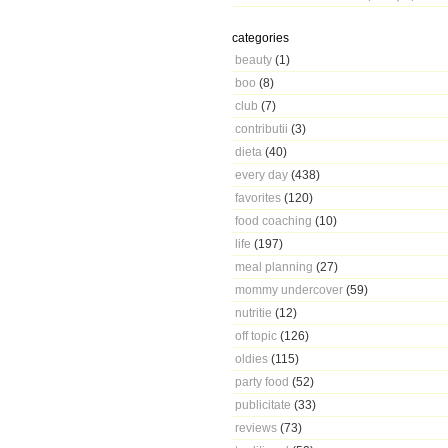
categories
beauty
(1)
boo
(8)
club
(7)
contributii
(3)
dieta
(40)
every day
(438)
favorites
(120)
food coaching
(10)
life
(197)
meal planning
(27)
mommy undercover
(59)
nutritie
(12)
off topic
(126)
oldies
(115)
party food
(52)
publicitate
(33)
reviews
(73)