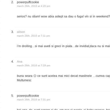
powerpuffcookie
march 26th, 2010 at 4:20 pm
serios? nu stiam! wow abia astept sa dau o fuga! vin si in weekend
alison
march 26th, 2010 at 7:11 pm
i’m drolling…si mai aveti si greci in piata…de invidiat,daca nu si mai
Ana
march 26th, 2010 at 7:29 pm
buna seara 🙂 ce sunt acelea mai mici decat maslinele …cumva cap
Multumesc
powerpuffcookie
march 26th, 2010 at 7:31 pm
hei ana, da, sunt capere si da, am pus si rucola. si baby spanac, bra