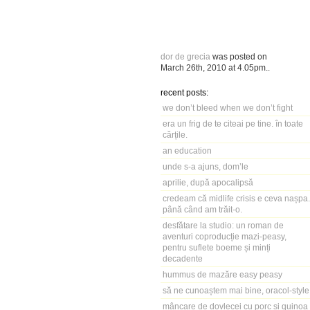
dor de grecia
was posted on
March 26th, 2010
at
4.05pm
..
recent posts:
we don’t bleed when we don’t fight
era un frig de te citeai pe tine. în toate
cărțile.
an education
unde s-a ajuns, dom’le
aprilie, după apocalipsă
credeam că midlife crisis e ceva nașpa.
până când am trăit-o.
desfătare la studio: un roman de
aventuri coproducție mazi-peasy,
pentru suflete boeme și minți
decadente
hummus de mazăre easy peasy
să ne cunoaștem mai bine, oracol-style
mâncare de dovlecei cu porc și quinoa