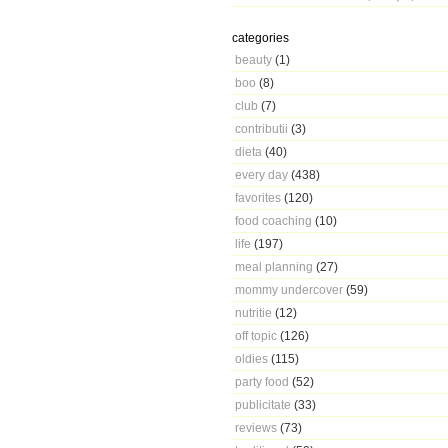
categories
beauty
(1)
boo
(8)
club
(7)
contributii
(3)
dieta
(40)
every day
(438)
favorites
(120)
food coaching
(10)
life
(197)
meal planning
(27)
mommy undercover
(59)
nutritie
(12)
off topic
(126)
oldies
(115)
party food
(52)
publicitate
(33)
reviews
(73)