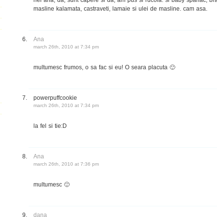
masline kalamata, castraveti, lamaie si ulei de masline. cam asa.
Ana
march 26th, 2010 at 7:34 pm
multumesc frumos, o sa fac si eu! O seara placuta 🙂
powerpuffcookie
march 26th, 2010 at 7:34 pm
la fel si tie:D
Ana
march 26th, 2010 at 7:36 pm
multumesc 🙂
dana