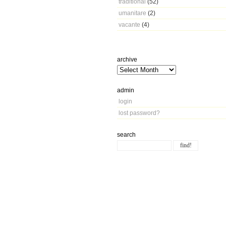
traditional
(52)
umanitare
(2)
vacante
(4)
archive
admin
login
lost password?
search