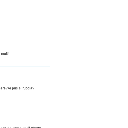
?
 mult!
ere?Ai pus si rucola?
nza de capra, rosii cherry,