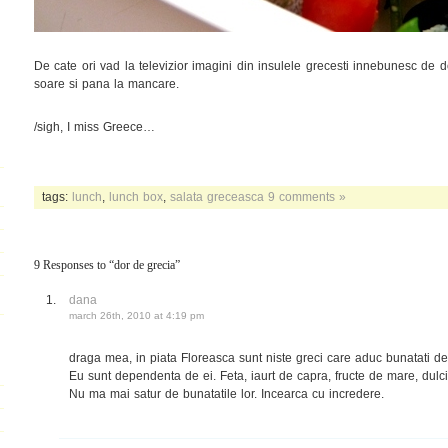
De cate ori vad la televizior imagini din insulele grecesti innebunesc de d
soare si pana la mancare.
/sigh, I miss Greece…
tags:
lunch
,
lunch box
,
salata greceasca
9 comments »
9 Responses to “dor de grecia”
dana
march 26th, 2010 at 4:19 pm
draga mea, in piata Floreasca sunt niste greci care aduc bunatati de
Eu sunt dependenta de ei. Feta, iaurt de capra, fructe de mare, dulciu
Nu ma mai satur de bunatatile lor. Incearca cu incredere.