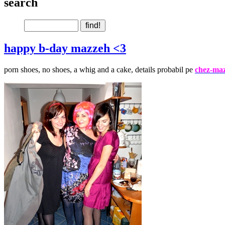
search
happy b-day mazzeh <3
porn shoes, no shoes, a whig and a cake, details probabil pe
chez-maz