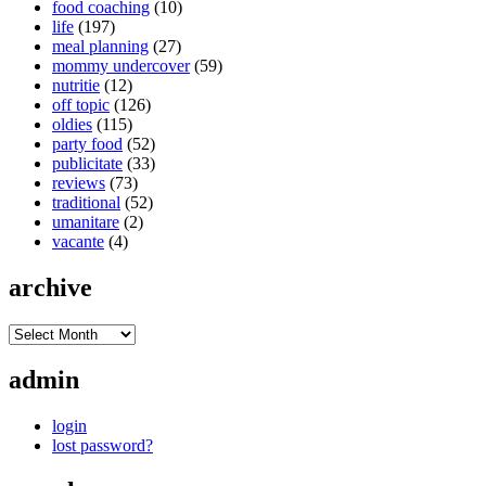
food coaching
(10)
life
(197)
meal planning
(27)
mommy undercover
(59)
nutritie
(12)
off topic
(126)
oldies
(115)
party food
(52)
publicitate
(33)
reviews
(73)
traditional
(52)
umanitare
(2)
vacante
(4)
archive
admin
login
lost password?