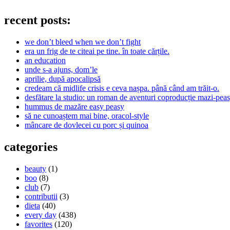
recent posts:
we don’t bleed when we don’t fight
era un frig de te citeai pe tine. în toate cărțile.
an education
unde s-a ajuns, dom’le
aprilie, după apocalipsă
credeam că midlife crisis e ceva nașpa. până când am trăit-o.
desfătare la studio: un roman de aventuri coproducție mazi-peas
hummus de mazăre easy peasy
să ne cunoaștem mai bine, oracol-style
mâncare de dovlecei cu porc și quinoa
categories
beauty
(1)
boo
(8)
club
(7)
contributii
(3)
dieta
(40)
every day
(438)
favorites
(120)