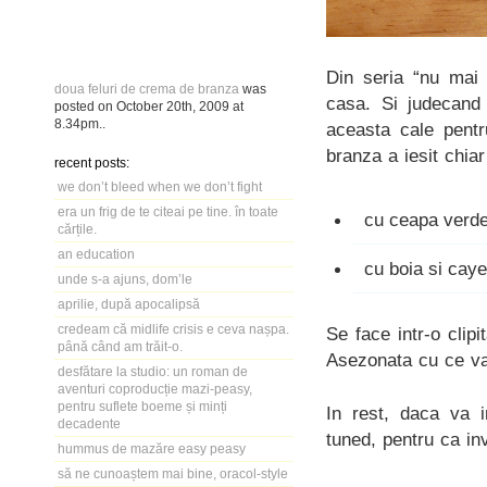
Din seria “nu mai
doua feluri de crema de branza
was
casa. Si judecand 
posted on
October 20th, 2009
at
8.34pm
..
aceasta cale pentr
branza a iesit chia
recent posts:
we don’t bleed when we don’t fight
era un frig de te citeai pe tine. în toate
cu ceapa verde 
cărțile.
an education
cu boia si cay
unde s-a ajuns, dom’le
aprilie, după apocalipsă
credeam că midlife crisis e ceva nașpa.
Se face intr-o clip
până când am trăit-o.
Asezonata cu ce va
desfătare la studio: un roman de
aventuri coproducție mazi-peasy,
pentru suflete boeme și minți
In rest, daca va 
decadente
tuned, pentru ca in
hummus de mazăre easy peasy
să ne cunoaștem mai bine, oracol-style