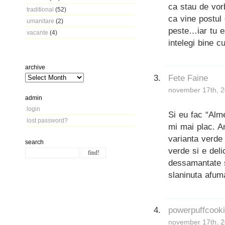
ca stau de vorb
traditional
(52)
ca vine postul
umanitare
(2)
peste…iar tu e
vacante
(4)
intelegi bine c
archive
Fete Faine
november 17th, 2
admin
login
Si eu fac “Alm
lost password?
mi mai plac. A
varianta verde
search
verde si e deli
dessamantate s
slaninuta afum
powerpuffcook
november 17th, 2