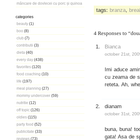
mâncare de dovlecei cu porc și quinoa
tags:
branza
,
brea
categories
beauty
(1)
boo
(8)
4 Responses to “doua
club
(7)
contributii
(3)
Bianca
dieta
(40)
october 21st, 200
every day
(438)
favorites
(120)
Imi aduce amin
food coaching
(10)
cu zeama de sf
life
(197)
reteta. Ah, w
meal planning
(27)
mommy undercover
(59)
nutritie
(12)
dianam
off topic
(126)
october 31st, 200
oldies
(115)
party food
(52)
buna, buna! toc
publicitate
(33)
gata! Asa de s
reviews
(73)