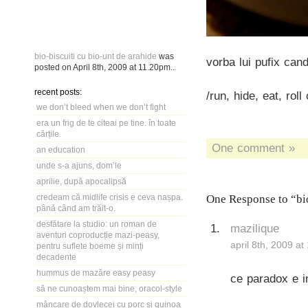
bio-biscuiti cu bio-unt de arahide
was
vorba lui pufix can
posted on
April 8th, 2009
at
11.20pm
..
recent posts:
/run, hide, eat, roll
we don’t bleed when we don’t fight
era un frig de te citeai pe tine. în toate
cărțile.
One comment »
an education
unde s-a ajuns, dom’le
aprilie, după apocalipsă
credeam că midlife crisis e ceva nașpa.
One Response to “bio
până când am trăit-o.
desfătare la studio: un roman de
mazilique
aventuri coproducție mazi-peasy,
april 8th, 2009 a
pentru suflete boeme și minți
decadente
hummus de mazăre easy peasy
ce paradox e in
să ne cunoaștem mai bine, oracol-style
mâncare de dovlecei cu porc și quinoa