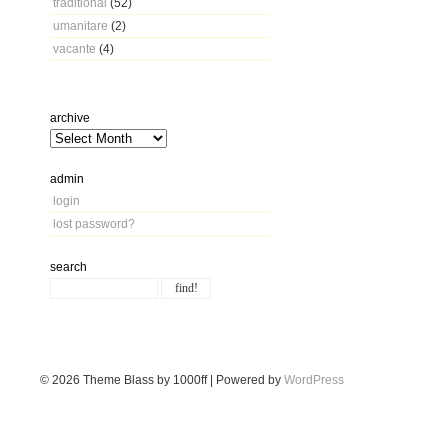
traditional
(52)
umanitare
(2)
vacante
(4)
archive
admin
login
lost password?
search
© 2026
Theme Blass by 1000ff | Powered by
WordPress