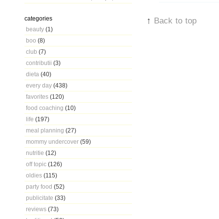
categories
↑
Back to top
beauty
(1)
boo
(8)
club
(7)
contributii
(3)
dieta
(40)
every day
(438)
favorites
(120)
food coaching
(10)
life
(197)
meal planning
(27)
mommy undercover
(59)
nutritie
(12)
off topic
(126)
oldies
(115)
party food
(52)
publicitate
(33)
reviews
(73)