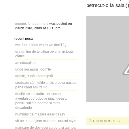
petrecut-o la sala:)
veggies for beginners
was posted on
March 23rd, 2009
at
10.15pm
..
recent posts:
we don’t bleed when we don’t fight
era un frig de te citeai pe tine. în toate
cărțile.
an education
unde s-a ajuns, dom’le
aprilie, după apocalipsă
credeam că midlife crisis e ceva nașpa.
până când am trăit-o.
desfătare la studio: un roman de
aventuri coproducție mazi-peasy,
pentru suflete boeme și minți
decadente
hummus de mazăre easy peasy
7 comments »
să ne cunoaștem mai bine, oracol-style
mâncare de dovlecei cu porc și quinoa