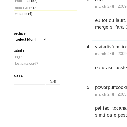
traditional
(52)
march 24th, 2009
umanitare
(2)
vacante
(4)
eu tot cu iaurt
merge si fara 
archive
viatadisfunctio
admin
march 24th, 2009
login
lost password?
eu urasc pestel
search
powerpuffcook
march 24th, 2009
pai faci tocana
simti ca e pest