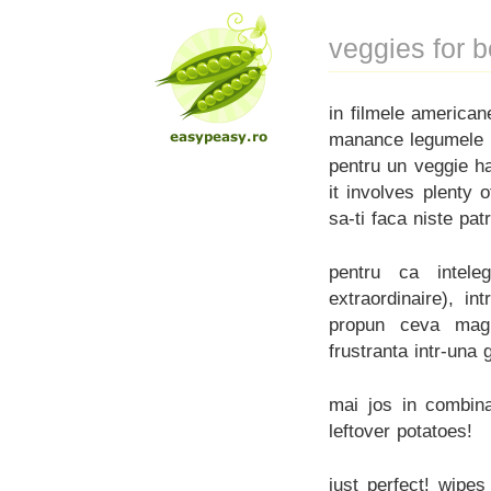
veggies for 
in filmele americane
manance legumele v
pentru un veggie h
it involves plenty 
sa-ti faca niste pat
pentru ca intel
extraordinaire), in
propun ceva magi
frustranta intr-una
mai jos in combina
leftover potatoes!
just perfect! wipe