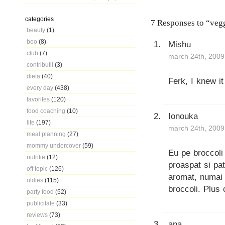
categories
7 Responses to “vegg
beauty
(1)
boo
(8)
Mishu
club
(7)
march 24th, 2009
contributii
(3)
dieta
(40)
Ferk, I knew i
every day
(438)
favorites
(120)
food coaching
(10)
Ionouka
life
(197)
march 24th, 2009
meal planning
(27)
mommy undercover
(59)
Eu pe broccoli 
nutritie
(12)
proaspat si pat
off topic
(126)
aromat, numai b
oldies
(115)
broccoli. Plus 
party food
(52)
publicitate
(33)
reviews
(73)
ana