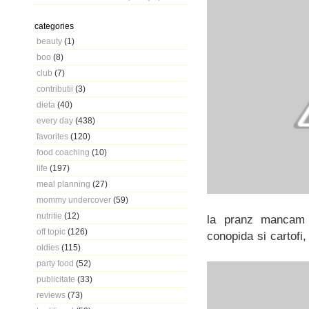
categories
beauty
(1)
boo
(8)
club
(7)
contributii
(3)
dieta
(40)
every day
(438)
favorites
(120)
food coaching
(10)
life
(197)
meal planning
(27)
mommy undercover
(59)
nutritie
(12)
la pranz mancam d
off topic
(126)
conopida si cartofi,
oldies
(115)
party food
(52)
publicitate
(33)
reviews
(73)