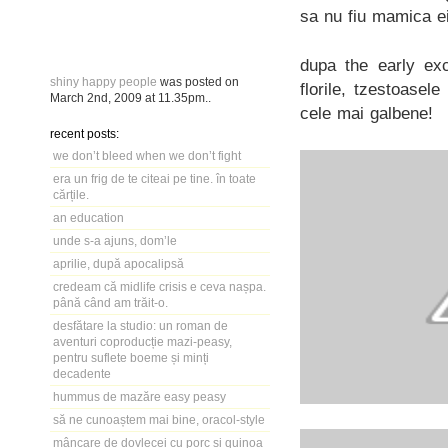
sa nu fiu mamica ei 
dupa the early exc
shiny happy people
was posted on
florile, tzestoasel
March 2nd, 2009
at
11.35pm
..
cele mai galbene!
recent posts:
we don’t bleed when we don’t fight
era un frig de te citeai pe tine. în toate
cărțile.
an education
unde s-a ajuns, dom’le
aprilie, după apocalipsă
credeam că midlife crisis e ceva nașpa.
până când am trăit-o.
desfătare la studio: un roman de
aventuri coproducție mazi-peasy,
pentru suflete boeme și minți
decadente
hummus de mazăre easy peasy
să ne cunoaștem mai bine, oracol-style
mâncare de dovlecei cu porc și quinoa