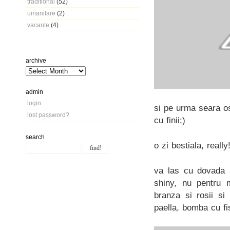
traditional
(52)
umanitare
(2)
vacante
(4)
archive
admin
login
si pe urma seara o
lost password?
cu finii;)
search
o zi bestiala, really
va las cu dovada m
shiny, nu pentru 
branza si rosii si
paella, bomba cu fi