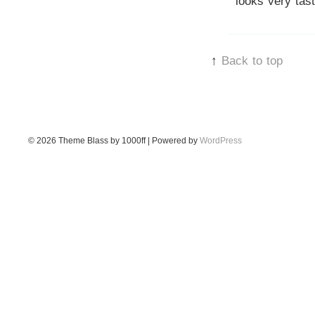
looks very tast
↑
Back to top
© 2026
Theme Blass by 1000ff | Powered by
WordPress