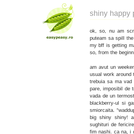
shiny happy 
ok, so, nu am scri
puteam sa spill th
my bff is getting m
so, from the beginn
am avut un weekend
usual work around 
trebuia sa ma vad 
pare, imposibil de 
vada de un termost
blackberry-ul si g
smiorcaita. “waddu
big shiny shiny! 
sughituri de ferici
fim nashi. ca na, i