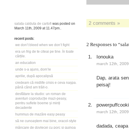
2 comments »
salata calduta de cartofi
was posted on
March 11th, 2009
at
11.47pm
..
recent posts:
2 Responses to “salat
we don’t bleed when we don’t fight
era un frig de te citeai pe tine. în toate
Ionouka
cărțile.
an education
march 12th, 2009
unde s-a ajuns, dom’le
aprilie, după apocalipsă
Dap, arata senz
credeam că midlife crisis e ceva nașpa.
peisaj!
până când am trăit-o.
desfătare la studio: un roman de
aventuri coproducție mazi-peasy,
pentru suflete boeme și minți
powerpuffcook
decadente
march 12th, 2009
hummus de mazăre easy peasy
să ne cunoaștem mai bine, oracol-style
dadada, ceapa 
mâncare de dovlecei cu porc și quinoa