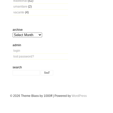
traditional
(52)
umanitare
(2)
vacante
(4)
archive
admin
login
lost password?
search
© 2026
Theme Blass by 1000ff | Powered by
WordPress