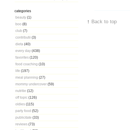
categories
beauty
(1)
↑
Back to top
boo
(8)
club
(7)
contributii
(3)
dieta
(40)
every day
(438)
favorites
(120)
food coaching
(10)
life
(197)
meal planning
(27)
mommy undercover
(59)
nutritie
(12)
off topic
(126)
oldies
(115)
party food
(52)
publicitate
(33)
reviews
(73)