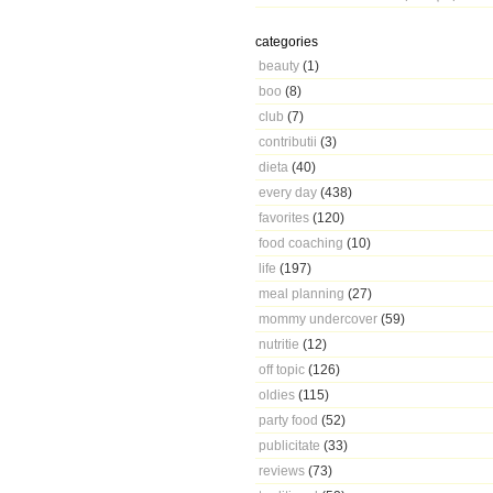
categories
beauty
(1)
boo
(8)
club
(7)
contributii
(3)
dieta
(40)
every day
(438)
favorites
(120)
food coaching
(10)
life
(197)
meal planning
(27)
mommy undercover
(59)
nutritie
(12)
off topic
(126)
oldies
(115)
party food
(52)
publicitate
(33)
reviews
(73)