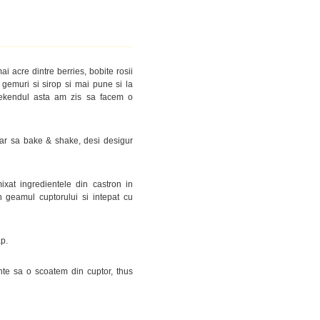
i acre dintre berries, bobite rosii
 gemuri si sirop si mai pune si la
eekendul asta am zis sa facem o
dar sa bake & shake, desi desigur
xat ingredientele din castron in
in geamul cuptorului si intepat cu
ap.
te sa o scoatem din cuptor, thus