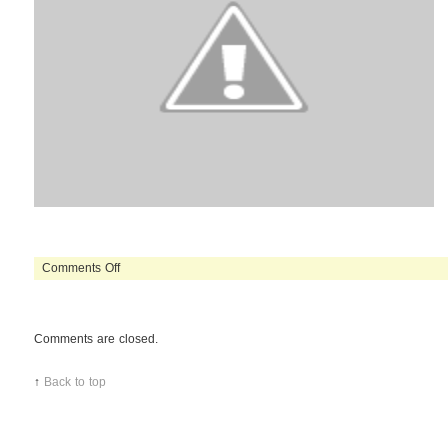
on
Comments Off
prajitura
cu
coacaze
Comments are closed.
↑
Back to top