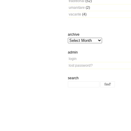
traditional
(52)
umanitare
(2)
vacante
(4)
archive
admin
login
lost password?
search