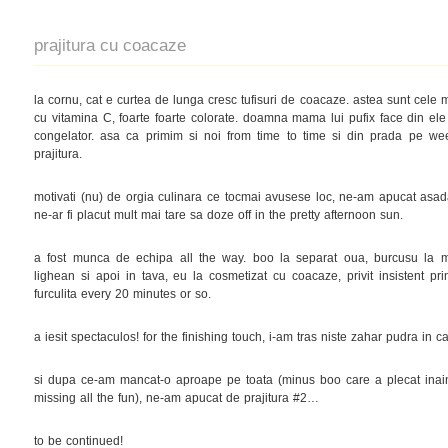
prajitura cu coacaze
la cornu, cat e curtea de lunga cresc tufisuri de coacaze. astea sunt cele ma
cu vitamina C, foarte foarte colorate. doamna mama lui pufix face din ele
congelator. asa ca primim si noi from time to time si din prada pe w
prajitura.
motivati (nu) de orgia culinara ce tocmai avusese loc, ne-am apucat asa
ne-ar fi placut mult mai tare sa doze off in the pretty afternoon sun.
a fost munca de echipa all the way. boo la separat oua, burcusu la mi
lighean si apoi in tava, eu la cosmetizat cu coacaze, privit insistent pr
furculita every 20 minutes or so.
a iesit spectaculos! for the finishing touch, i-am tras niste zahar pudra in c
si dupa ce-am mancat-o aproape pe toata (minus boo care a plecat inain
missing all the fun), ne-am apucat de prajitura #2…
to be continued!