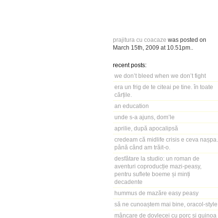
prajitura cu coacaze
was posted on
March 15th, 2009
at
10.51pm
..
recent posts:
we don’t bleed when we don’t fight
era un frig de te citeai pe tine. în toate
cărțile.
an education
unde s-a ajuns, dom’le
aprilie, după apocalipsă
credeam că midlife crisis e ceva nașpa.
până când am trăit-o.
desfătare la studio: un roman de
aventuri coproducție mazi-peasy,
pentru suflete boeme și minți
decadente
hummus de mazăre easy peasy
să ne cunoaștem mai bine, oracol-style
mâncare de dovlecei cu porc și quinoa