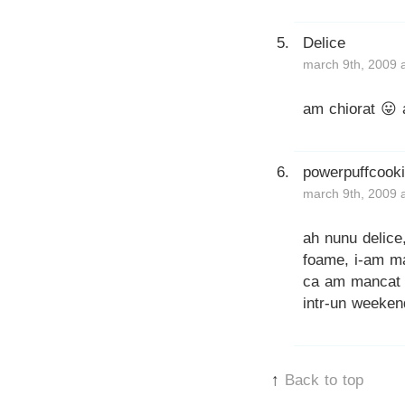
Delice
march 9th, 2009 
am chiorat 😛 
powerpuffcook
march 9th, 2009 
ah nunu delice,
foame, i-am ma
ca am mancat e
intr-un weeken
↑
Back to top