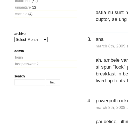
traditional
(52)
umanitare
(2)
astia nu sunt 
vacante
(4)
cuptor, se ung
archive
ana
march 8th, 2009 
admin
login
ah, ambele vari
lost password?
si spun “look” 
breakfast in b
search
lived up to its 
powerpuffcook
march 9th, 2009 
pai delice, ult