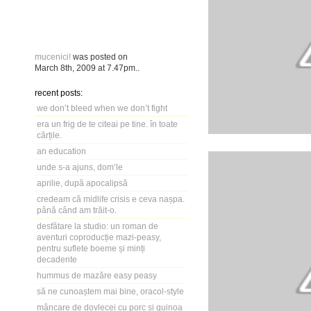
mucenici!
was posted on
March 8th, 2009
at
7.47pm
..
recent posts:
we don’t bleed when we don’t fight
era un frig de te citeai pe tine. în toate
cărțile.
an education
unde s-a ajuns, dom’le
aprilie, după apocalipsă
credeam că midlife crisis e ceva nașpa.
până când am trăit-o.
desfătare la studio: un roman de
aventuri coproducție mazi-peasy,
pentru suflete boeme și minți
decadente
hummus de mazăre easy peasy
să ne cunoaștem mai bine, oracol-style
mâncare de dovlecei cu porc și quinoa