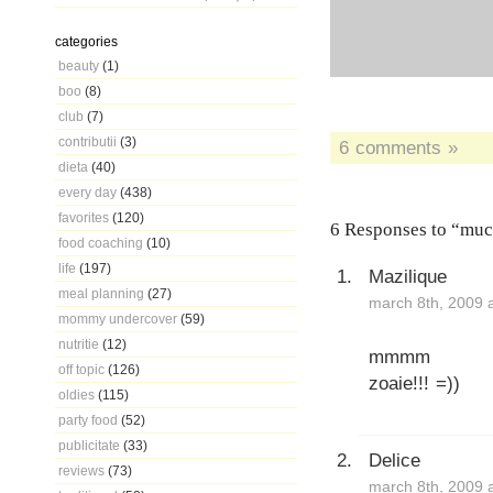
categories
beauty
(1)
boo
(8)
club
(7)
contributii
(3)
6 comments »
dieta
(40)
every day
(438)
favorites
(120)
6 Responses to “muc
food coaching
(10)
life
(197)
Mazilique
meal planning
(27)
march 8th, 2009 
mommy undercover
(59)
nutritie
(12)
mmmm
off topic
(126)
zoaie!!! =))
oldies
(115)
party food
(52)
publicitate
(33)
Delice
reviews
(73)
march 8th, 2009 