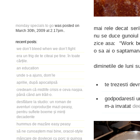
monday specials to go
was posted on
mai rele decat seri
March 30th, 2009
at
2.17pm
..
nu se duce gunoiul 
recent posts:
zice asa: “Work be
we don’t bleed when we don’t fight
o sa ai o saptaman
era un frig de te citeai pe tine. în toate
cărțile.
diminetile de luni 
an education
unde s-a ajuns, dom’le
aprilie, după apocalipsă
te trezesti de
credeam că midlife crisis e ceva nașpa.
până când am trăit-o.
godpodaresti u
desfătare la studio: un roman de
m-a invatat
de
aventuri coproducție mazi-peasy,
pentru suflete boeme și minți
decadente
hummus de mazăre easy peasy
să ne cunoaștem mai bine, oracol-style
mâncare de dovlecei cu porc și quinoa