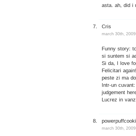
asta. ah, did 
Cris
march 30th, 2009
Funny story: t
si suntem si a
Si da, I love 
Felicitari agai
peste zi ma d
Intr-un cuvant
judgement here
Lucrez in vanz
powerpuffcook
march 30th, 2009