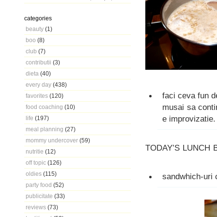
categories
beauty
(1)
boo
(8)
club
(7)
contributii
(3)
dieta
(40)
every day
(438)
faci ceva fun 
favorites
(120)
musai sa contin
food coaching
(10)
e improvizatie.
life
(197)
meal planning
(27)
mommy undercover
(59)
TODAY’S LUNCH 
nutritie
(12)
off topic
(126)
oldies
(115)
sandwhich-uri c
party food
(52)
publicitate
(33)
reviews
(73)