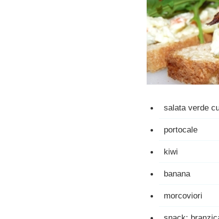
salata verde cu
portocale
kiwi
banana
morcoviori
snack: branzica