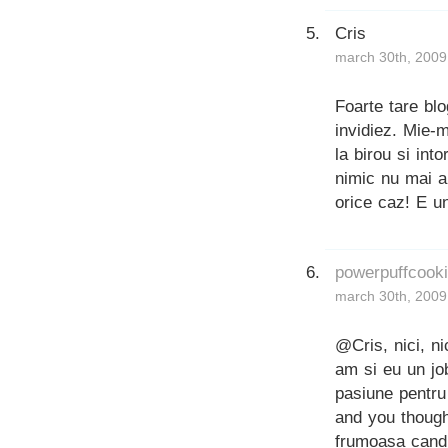
Cris
march 30th, 2009
Foarte tare blo
invidiez. Mie-
la birou si int
nimic nu mai 
orice caz! E un
powerpuffcook
march 30th, 2009
@Cris, nici, ni
am si eu un job
pasiune pentru
and you thought
frumoasa cand 