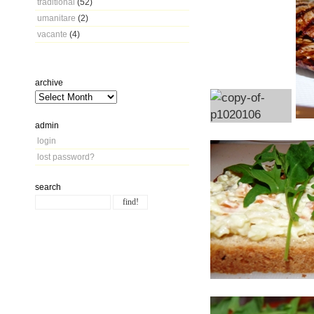
traditional
(52)
umanitare
(2)
vacante
(4)
archive
admin
login
lost password?
search