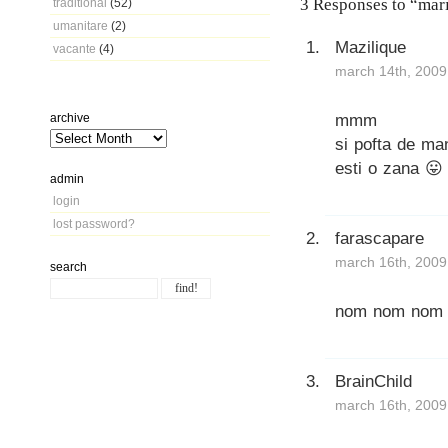
3 Responses to “mar
traditional
(52)
umanitare
(2)
Mazilique
vacante
(4)
march 14th, 2009
mmm
archive
si pofta de man
esti o zana 😛
admin
login
lost password?
farascapare
march 16th, 2009
search
nom nom nom n
BrainChild
march 16th, 2009