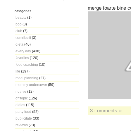
merge foarte bine c
categories
beauty
(1)
boo
(8)
club
(7)
contributii
(3)
dieta
(40)
every day
(438)
favorites
(120)
food coaching
(10)
life
(197)
meal planning
(27)
mommy undercover
(59)
nutritie
(12)
off topic
(126)
oldies
(115)
3 comments »
party food
(52)
publicitate
(33)
reviews
(73)