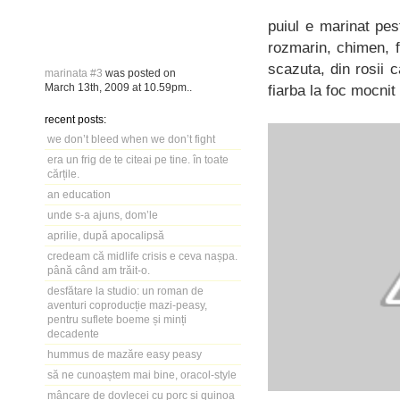
puiul e marinat pe
rozmarin, chimen, f
scazuta, din rosii 
marinata #3
was posted on
March 13th, 2009
at
10.59pm
..
fiarba la foc mocnit
recent posts:
we don’t bleed when we don’t fight
era un frig de te citeai pe tine. în toate
cărțile.
an education
unde s-a ajuns, dom’le
aprilie, după apocalipsă
credeam că midlife crisis e ceva nașpa.
până când am trăit-o.
desfătare la studio: un roman de
aventuri coproducție mazi-peasy,
pentru suflete boeme și minți
decadente
hummus de mazăre easy peasy
să ne cunoaștem mai bine, oracol-style
mâncare de dovlecei cu porc și quinoa