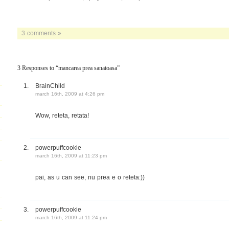
3 comments »
3 Responses to “mancarea prea sanatoasa”
BrainChild
march 16th, 2009 at 4:26 pm
Wow, reteta, retata!
powerpuffcookie
march 16th, 2009 at 11:23 pm
pai, as u can see, nu prea e o reteta:))
powerpuffcookie
march 16th, 2009 at 11:24 pm