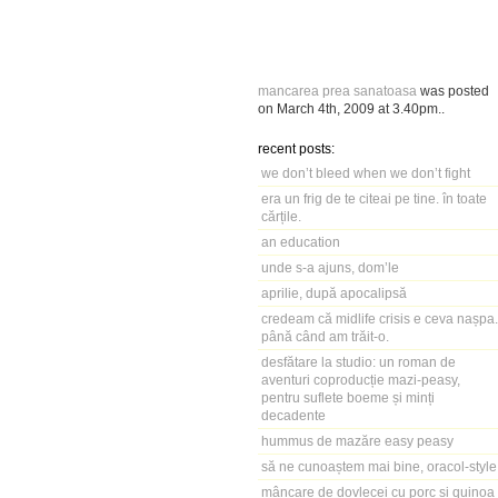
mancarea prea sanatoasa
was posted
on
March 4th, 2009
at
3.40pm
..
recent posts:
we don’t bleed when we don’t fight
era un frig de te citeai pe tine. în toate
cărțile.
an education
unde s-a ajuns, dom’le
aprilie, după apocalipsă
credeam că midlife crisis e ceva nașpa.
până când am trăit-o.
desfătare la studio: un roman de
aventuri coproducție mazi-peasy,
pentru suflete boeme și minți
decadente
hummus de mazăre easy peasy
să ne cunoaștem mai bine, oracol-style
mâncare de dovlecei cu porc și quinoa