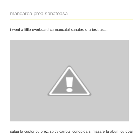
mancarea prea sanatoasa
i went a little overboard cu mancatul sanatos si a iesit asta:
salau la cuptor cu orez, spicy carrots, conopida si mazare la aburi. cu doar