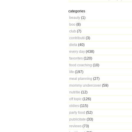
categories
beauty
(1)
boo
(8)
club
(7)
contributii
(3)
dieta
(40)
every day
(438)
favorites
(120)
food coaching
(10)
life
(197)
meal planning
(27)
mommy undercover
(59)
nutritie
(12)
off topic
(126)
oldies
(115)
party food
(52)
publicitate
(33)
reviews
(73)