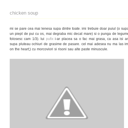
chicken soup
mi se pare cea mai lenesa supa dintre toate. imi trebuie doar puiul (o sup
un piept de pui cu os, mai degraba mic decat mare) si o punga de legume
folosesc cam 1/3). lui
pufix
i-ar placea sa o fac mai grasa, ca asa isi am
supa pluteau ochiuri de grasime de pasare. cel mai adesea nu ma las impr
on the heart;) cu morcoviori si risoni sau alte paste minuscule.