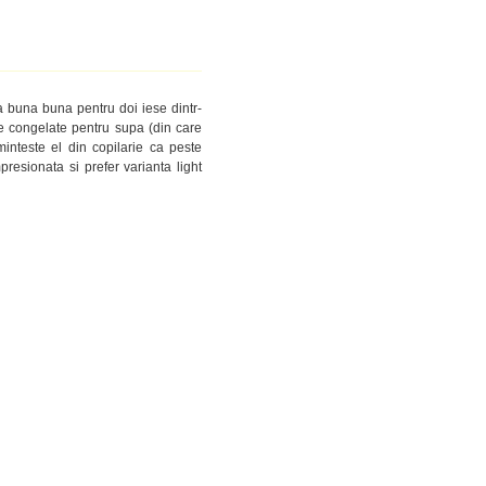
a buna buna pentru doi iese dintr-
 congelate pentru supa (din care
inteste el din copilarie ca peste
esionata si prefer varianta light