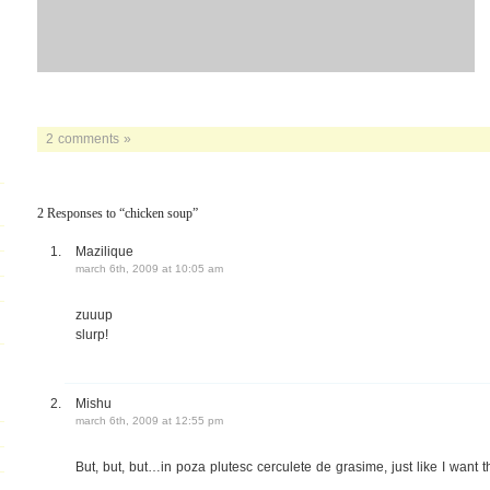
2 comments »
2 Responses to “chicken soup”
Mazilique
march 6th, 2009 at 10:05 am
zuuup
slurp!
Mishu
march 6th, 2009 at 12:55 pm
But, but, but…in poza plutesc cerculete de grasime, just like I want 