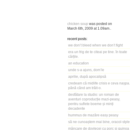
chicken soup
was posted on
March 6th, 2009
at
1.09am
..
recent posts:
we don’t bleed when we don’t fight
era un frig de te citeai pe tine. în toate
cărțile.
an education
unde s-a ajuns, dom’le
aprilie, după apocalipsă
credeam că midlife crisis e ceva nașpa.
până când am trăit-o.
desfătare la studio: un roman de
aventuri coproducție mazi-peasy,
pentru suflete boeme și minți
decadente
hummus de mazăre easy peasy
să ne cunoaștem mai bine, oracol-style
mâncare de dovlecei cu porc și quinoa