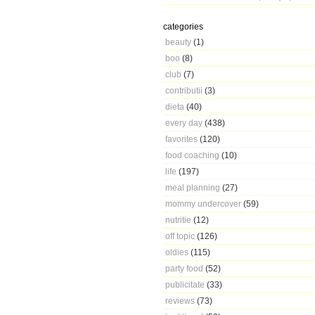
categories
beauty
(1)
boo
(8)
club
(7)
contributii
(3)
dieta
(40)
every day
(438)
favorites
(120)
food coaching
(10)
life
(197)
meal planning
(27)
mommy undercover
(59)
nutritie
(12)
off topic
(126)
oldies
(115)
party food
(52)
publicitate
(33)
reviews
(73)