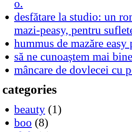
o.
desfătare la studio: un r
mazi-peasy, pentru sufle
hummus de mazăre easy 
să ne cunoaștem mai bine,
mâncare de dovlecei cu p
categories
beauty
(1)
boo
(8)