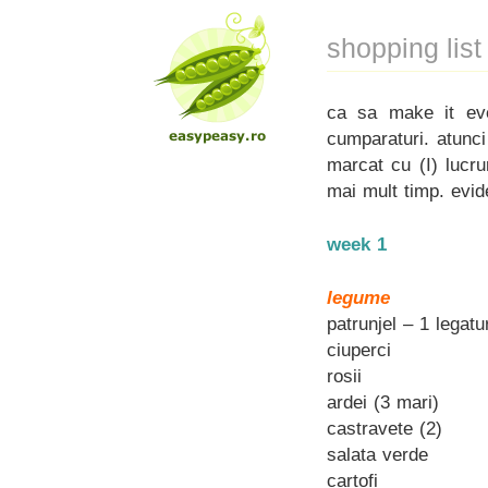
shopping list
ca sa make it eve
cumparaturi. atunci
marcat cu (I) lucr
mai mult timp. evide
week 1
legume
patrunjel – 1 legatu
ciuperci
rosii
ardei (3 mari)
castravete (2)
salata verde
cartofi