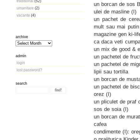
traditional
(52)
un borcan de sos Ba
umanitare
(2)
ulei de masline (I)
vacante
(4)
un pachet de cerea
mult sau mai putin
magazine gen ki-lif
archive
ca daca veti cumpa
un mix de good & e
un pachetel de fruc
admin
login
un pachetel de migd
lost password?
lipii sau tortilla
un borcan de musta
search
un pachetel de bisc
orez (I)
un pliculet de praf 
sos de soia (I)
un borcan de muratu
cafea
condimente (I): ore
o prajiturica Kinder