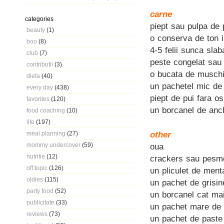
carne
categories
piept sau pulpa de p
beauty
(1)
o conserva de ton i
boo
(8)
4-5 felii sunca sla
club
(7)
peste congelat sau p
contributii
(3)
o bucata de muschi
dieta
(40)
un pachetel mic d
every day
(438)
piept de pui fara os 
favorites
(120)
un borcanel de anch
food coaching
(10)
life
(197)
other
meal planning
(27)
mommy undercover
(59)
oua
nutritie
(12)
crackers sau pesme
off topic
(126)
un pliculet de ment
oldies
(115)
un pachet de grisin
party food
(52)
un borcanel cat mai
publicitate
(33)
un pachet mare de t
reviews
(73)
un pachet de paste B