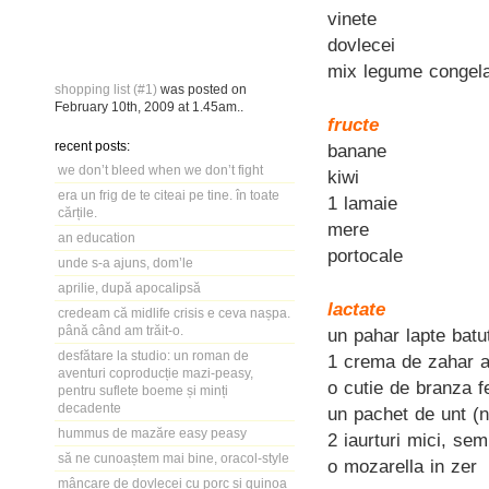
vinete
dovlecei
mix legume congel
shopping list (#1)
was posted on
February 10th, 2009
at
1.45am
..
fructe
recent posts:
banane
we don’t bleed when we don’t fight
kiwi
era un frig de te citeai pe tine. în toate
1 lamaie
cărțile.
mere
an education
portocale
unde s-a ajuns, dom’le
aprilie, după apocalipsă
lactate
credeam că midlife crisis e ceva nașpa.
până când am trăit-o.
un pahar lapte batu
desfătare la studio: un roman de
1 crema de zahar 
aventuri coproducție mazi-peasy,
o cutie de branza f
pentru suflete boeme și minți
decadente
un pachet de unt (n
hummus de mazăre easy peasy
2 iaurturi mici, se
să ne cunoaștem mai bine, oracol-style
o mozarella in zer
mâncare de dovlecei cu porc și quinoa