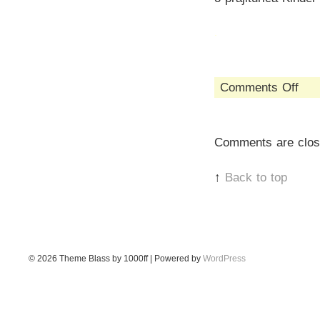
.
on
Comments Off
shop
list
(#1)
Comments are clos
↑
Back to top
© 2026
Theme Blass by 1000ff | Powered by
WordPress