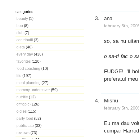
categories
ana
beauty
(1)
february 5th, 200
boo
(8)
club
(7)
contributii
(3)
so, sa nu uitam
dieta
(40)
every day
(438)
o sa-ti fac o s
favorites
(120)
food coaching
(10)
FUDGE! i’ll hol
life
(197)
preferatul meu 
meal planning
(27)
mommy undercover
(59)
nutritie
(12)
Mishu
off topic
(126)
february 5th, 200
oldies
(115)
party food
(52)
Eu ma dau volu
publicitate
(33)
cumpar Harrod
reviews
(73)