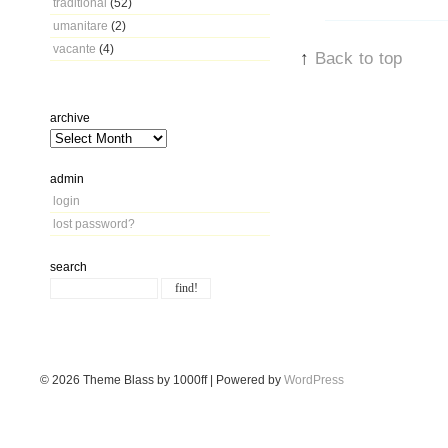
traditional
(52)
umanitare
(2)
vacante
(4)
↑
Back to top
archive
admin
login
lost password?
search
© 2026
Theme Blass by 1000ff | Powered by
WordPress