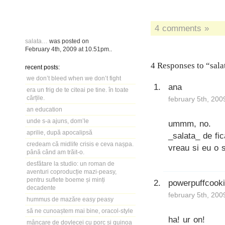
4 comments »
salata…
was posted on
February 4th, 2009
at
10.51pm
..
4 Responses to “sal
recent posts:
we don’t bleed when we don’t fight
ana
era un frig de te citeai pe tine. în toate
cărțile.
february 5th, 200
an education
unde s-a ajuns, dom’le
ummm, no.
aprilie, după apocalipsă
_salata_ de fic
credeam că midlife crisis e ceva nașpa.
vreau si eu o s
până când am trăit-o.
desfătare la studio: un roman de
aventuri coproducție mazi-peasy,
pentru suflete boeme și minți
powerpuffcook
decadente
february 5th, 200
hummus de mazăre easy peasy
să ne cunoaștem mai bine, oracol-style
ha! ur on!
mâncare de dovlecei cu porc și quinoa