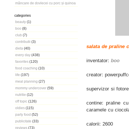
mâncare de dovlecei cu porc și quinoa
categories
beauty
(1)
boo
(8)
club
(7)
contributii
(3)
salata de praline 
dieta
(40)
every day
(438)
inventator:
boo
favorites
(120)
food coaching
(10)
creator: powerpuffc
life
(197)
meal planning
(27)
supervizor si fotor
mommy undercover
(59)
nutritie
(12)
off topic
(126)
contine: praline c
oldies
(115)
caramele cu ciocola
party food
(52)
publicitate
(33)
calorii: 2600
reviews
(73)