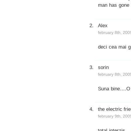
man has gone 
Alex
february 8th, 200
deci cea mai g
sorin
february 8th, 200
Suna bine….O 
the electric fri
february 9th, 200
total interzis