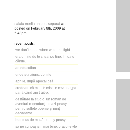
salata merita un post separat
was
posted on
February 8th, 2009
at
5.43pm
..
recent posts:
we don’t bleed when we don’t fight
era un frig de te citeai pe tine. în toate
cărțile.
an education
unde s-a ajuns, dom’le
aprilie, după apocalipsă
credeam că midlife crisis e ceva nașpa.
până când am trăit-o.
desfătare la studio: un roman de
aventuri coproducție mazi-peasy,
pentru suflete boeme și minți
decadente
hummus de mazăre easy peasy
să ne cunoaștem mai bine, oracol-style