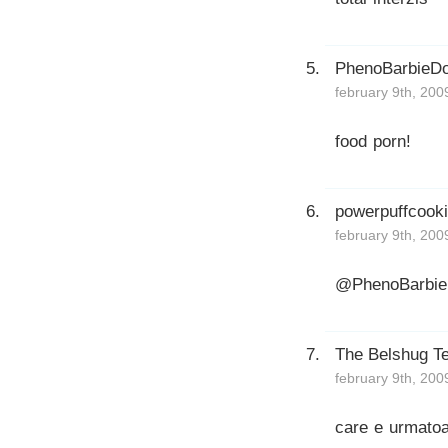
PhenoBarbieDo
february 9th, 200
food porn!
powerpuffcook
february 9th, 200
@PhenoBarbieD
The Belshug T
february 9th, 200
care e urmatoar