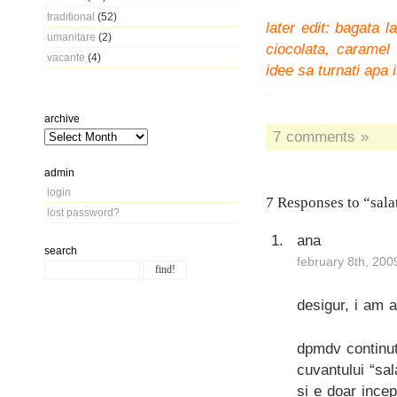
traditional
(52)
later edit: bagata 
umanitare
(2)
ciocolata, caramel 
vacante
(4)
idee sa turnati apa i
.
archive
7 comments »
admin
login
7 Responses to “sala
lost password?
ana
search
february 8th, 200
desigur, i am 
dpmdv continutu
cuvantului “sal
si e doar ince