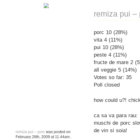
remiza pui –
porc 10 (28%)
vita 4 (11%)
pui 10 (28%)
peste 4 (11%)
fructe de mare 2 (
all veggie 5 (14%)
Votes so far: 35
Poll closed
how could u?! chick
ca sa va para rau:
muschi de porc slo
de vin si soia!
remiza pui – porc
was posted on
February 28th, 2009
at
11.44am
..