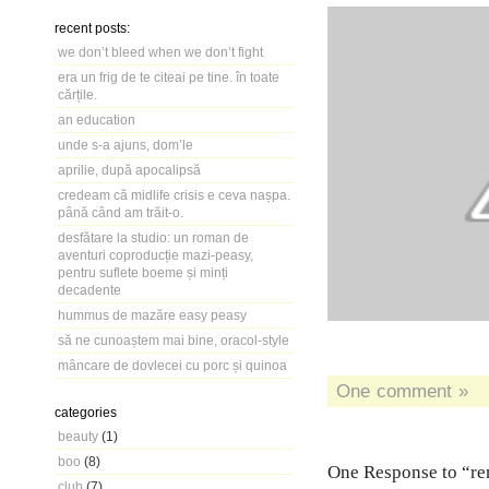
recent posts:
we don’t bleed when we don’t fight
era un frig de te citeai pe tine. în toate
cărțile.
an education
unde s-a ajuns, dom’le
aprilie, după apocalipsă
credeam că midlife crisis e ceva nașpa.
până când am trăit-o.
desfătare la studio: un roman de
aventuri coproducție mazi-peasy,
pentru suflete boeme și minți
decadente
hummus de mazăre easy peasy
să ne cunoaștem mai bine, oracol-style
mâncare de dovlecei cu porc și quinoa
One comment »
categories
beauty
(1)
boo
(8)
One Response to “re
club
(7)