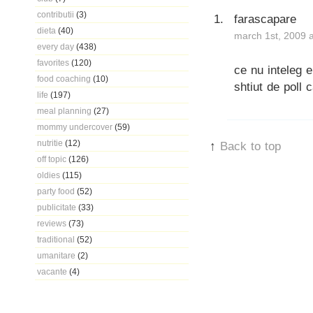
contributii
(3)
farascapare
dieta
(40)
march 1st, 2009 
every day
(438)
favorites
(120)
ce nu inteleg 
food coaching
(10)
shtiut de poll 
life
(197)
meal planning
(27)
mommy undercover
(59)
nutritie
(12)
↑
Back to top
off topic
(126)
oldies
(115)
party food
(52)
publicitate
(33)
reviews
(73)
traditional
(52)
umanitare
(2)
vacante
(4)