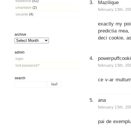
traditional
(52)
Mazilique
umanitare
(2)
february 13th, 20
vacante
(4)
exactly my poin
predictia mea, 
archive
deci cookie, as
admin
powerpuffcook
login
february 13th, 20
lost password?
search
ce v-ar multum
ana
february 13th, 20
pai de exemplu