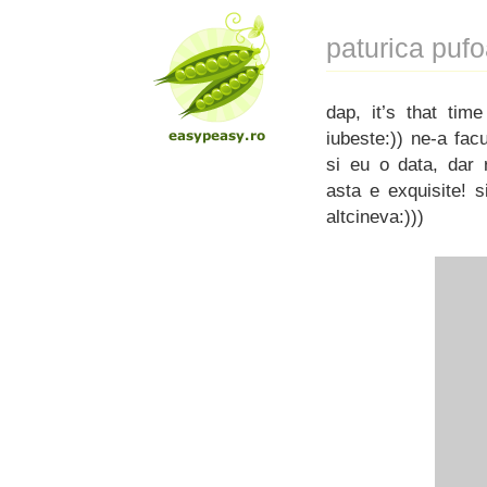
paturica puf
dap, it’s that ti
iubeste:)) ne-a fac
si eu o data, dar
asta e exquisite! 
altcineva:)))