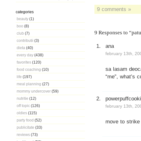
9 comments »
categories
beauty
(1)
boo
(8)
9 Responses to “patu
club
(7)
contributii
(3)
ana
dieta
(40)
february 13th, 20
every day
(438)
favorites
(120)
sa lasam deoca
food coaching
(10)
“me”, what’s c
life
(197)
meal planning
(27)
mommy undercover
(59)
powerpuffcook
nutritie
(12)
off topic
(126)
february 13th, 20
oldies
(115)
party food
(52)
move to strike
publicitate
(33)
reviews
(73)