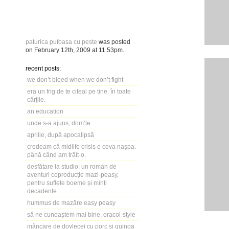
paturica pufoasa cu peste
was posted
on
February 12th, 2009
at
11.53pm
..
recent posts:
we don’t bleed when we don’t fight
era un frig de te citeai pe tine. în toate
cărțile.
an education
unde s-a ajuns, dom’le
aprilie, după apocalipsă
credeam că midlife crisis e ceva nașpa.
până când am trăit-o.
desfătare la studio: un roman de
aventuri coproducție mazi-peasy,
pentru suflete boeme și minți
decadente
hummus de mazăre easy peasy
să ne cunoaștem mai bine, oracol-style
mâncare de dovlecei cu porc și quinoa