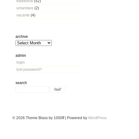
traditional
(52)
umanitare
(2)
vacante
(4)
archive
admin
login
lost password?
search
© 2026
Theme Blass by 1000ff | Powered by
WordPress