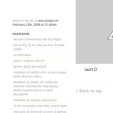
lenea in vas de lut
was posted on
February 12th, 2009
at
12.46am
..
recent posts:
we don’t bleed when we don’t fight
era un frig de te citeai pe tine. în toate
cărțile.
an education
unde s-a ajuns, dom’le
aprilie, după apocalipsă
iaurt:D
credeam că midlife crisis e ceva nașpa.
până când am trăit-o.
desfătare la studio: un roman de
aventuri coproducție mazi-peasy,
↑
Back to top
pentru suflete boeme și minți
decadente
hummus de mazăre easy peasy
să ne cunoaștem mai bine, oracol-style
mâncare de dovlecei cu porc și quinoa