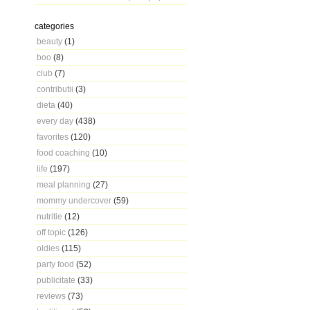
categories
beauty
(1)
boo
(8)
club
(7)
contributii
(3)
dieta
(40)
every day
(438)
favorites
(120)
food coaching
(10)
life
(197)
meal planning
(27)
mommy undercover
(59)
nutritie
(12)
off topic
(126)
oldies
(115)
party food
(52)
publicitate
(33)
reviews
(73)