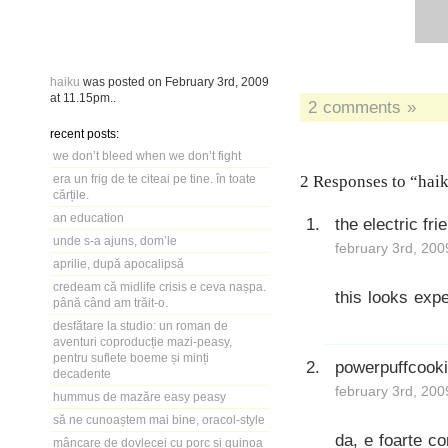
haiku
was posted on
February 3rd, 2009
at
11.15pm
..
2 comments »
recent posts:
we don’t bleed when we don’t fight
era un frig de te citeai pe tine. în toate
2 Responses to “hai
cărțile.
an education
the electric fri
unde s-a ajuns, dom’le
february 3rd, 200
aprilie, după apocalipsă
credeam că midlife crisis e ceva nașpa.
this looks expe
până când am trăit-o.
desfătare la studio: un roman de
aventuri coproducție mazi-peasy,
pentru suflete boeme și minți
powerpuffcook
decadente
february 3rd, 200
hummus de mazăre easy peasy
să ne cunoaștem mai bine, oracol-style
da, e foarte com
mâncare de dovlecei cu porc și quinoa