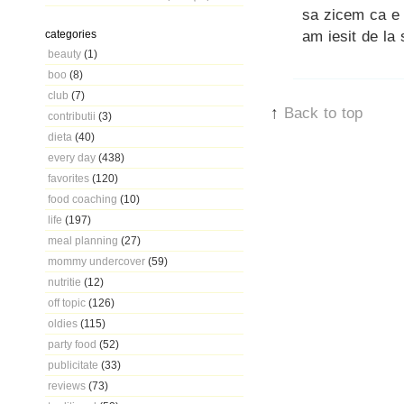
sa zicem ca e 
am iesit de la 
categories
beauty
(1)
boo
(8)
club
(7)
↑
Back to top
contributii
(3)
dieta
(40)
every day
(438)
favorites
(120)
food coaching
(10)
life
(197)
meal planning
(27)
mommy undercover
(59)
nutritie
(12)
off topic
(126)
oldies
(115)
party food
(52)
publicitate
(33)
reviews
(73)