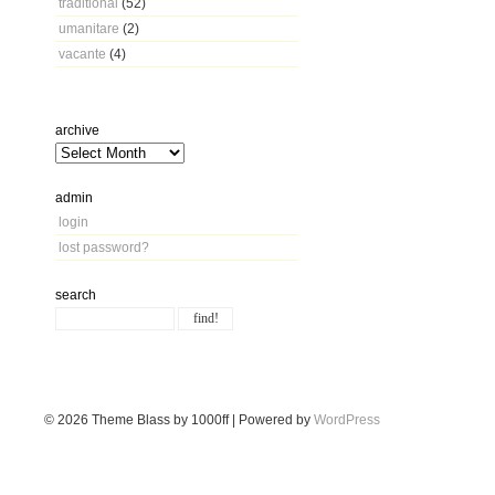
traditional
(52)
umanitare
(2)
vacante
(4)
archive
admin
login
lost password?
search
© 2026
Theme Blass by 1000ff | Powered by
WordPress