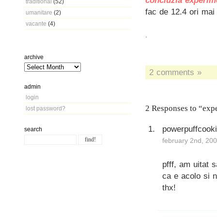
concluzia experim
traditional
(52)
fac de 12.4 ori mai 
umanitare
(2)
vacante
(4)
.
archive
2 comments »
admin
login
2 Responses to “exp
lost password?
powerpuffcook
search
february 2nd, 20
pfff, am uitat 
ca e acolo si n
thx!