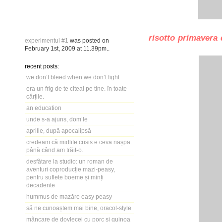
risotto primavera 
experimentul #1
was posted on
February 1st, 2009
at
11.39pm
..
recent posts:
we don’t bleed when we don’t fight
era un frig de te citeai pe tine. în toate
cărțile.
an education
unde s-a ajuns, dom’le
aprilie, după apocalipsă
credeam că midlife crisis e ceva nașpa.
până când am trăit-o.
desfătare la studio: un roman de
aventuri coproducție mazi-peasy,
pentru suflete boeme și minți
decadente
hummus de mazăre easy peasy
să ne cunoaștem mai bine, oracol-style
mâncare de dovlecei cu porc și quinoa