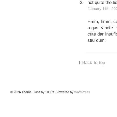
not quite the l
february 11th, 20
Hmm, hmm, ce 
a gasi vinete i
cute dar insuf
stiu cum!
↑
Back to top
© 2026
Theme Blass by 1000ff | Powered by
WordPress