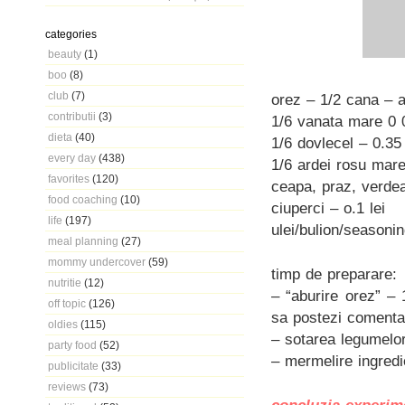
categories
beauty
(1)
boo
(8)
club
(7)
orez – 1/2 cana – a
contributii
(3)
1/6 vanata mare 0 0
dieta
(40)
1/6 dovlecel – 0.35 
every day
(438)
1/6 ardei rosu mare
favorites
(120)
ceapa, praz, verdea
food coaching
(10)
ciuperci – o.1 lei
life
(197)
ulei/bulion/seasonin
meal planning
(27)
mommy undercover
(59)
timp de preparare:
nutritie
(12)
– “aburire orez” – 
off topic
(126)
sa postezi comentar
oldies
(115)
– sotarea legumelor 
party food
(52)
– mermelire ingredi
publicitate
(33)
reviews
(73)