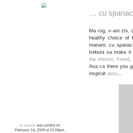
… cu spanac
Ma rog, v-am zis, d
healthy choice of
mananc cu spanac. 
trebuia sa make i
the electric friend
,
Asa ca there you go
inspirat
asta
…
… cu spanac
was posted on
February 1st, 2009
at
10.59pm
..