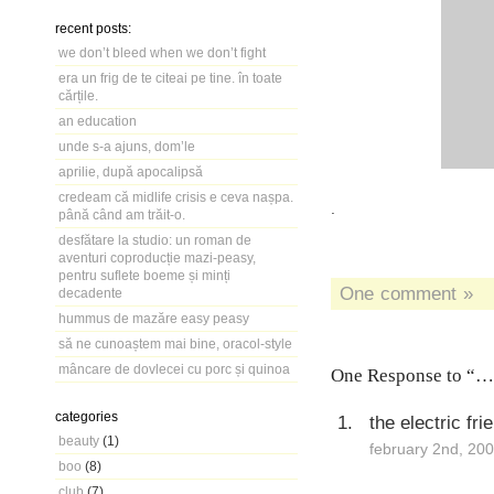
recent posts:
we don’t bleed when we don’t fight
era un frig de te citeai pe tine. în toate
cărțile.
an education
unde s-a ajuns, dom’le
aprilie, după apocalipsă
credeam că midlife crisis e ceva nașpa.
.
până când am trăit-o.
desfătare la studio: un roman de
aventuri coproducție mazi-peasy,
pentru suflete boeme și minți
One comment »
decadente
hummus de mazăre easy peasy
să ne cunoaștem mai bine, oracol-style
mâncare de dovlecei cu porc și quinoa
One Response to “…
categories
the electric fri
beauty
(1)
february 2nd, 20
boo
(8)
club
(7)