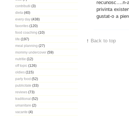
recunosc….n-a 
contributii
(3)
privinta existe
dieta
(40)
gustat-o a pie
every day
(438)
favorites
(120)
food coaching
(10)
life
(197)
↑
Back to top
meal planning
(27)
mommy undercover
(59)
nutritie
(12)
off topic
(126)
oldies
(115)
party food
(52)
publicitate
(33)
reviews
(73)
traditional
(52)
umanitare
(2)
vacante
(4)