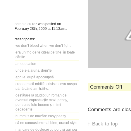
cereale cu roz
was posted on
February 28th, 2009
at
11.13am
..
recent posts:
we don’t bleed when we don’t fight
era un frig de te citeai pe tine. în toate
cărțile.
an education
unde s-a ajuns, dom’le
aprilie, după apocalipsă
credeam că midlife crisis e ceva nașpa.
on
Comments Off
până când am trăit-o.
cerea
desfătare la studio: un roman de
cu
aventuri coproducție mazi-peasy,
roz
pentru suflete boeme și minți
Comments are clos
decadente
hummus de mazăre easy peasy
să ne cunoaștem mai bine, oracol-style
↑
Back to top
mâncare de dovlecei cu porc și quinoa