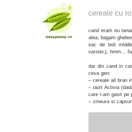
cereale cu ro
cand eram eu tanara
alea, bagam gheb
sac de boli middl
varstei;), hmm… fa
dar din cand in c
ceva gen:
– cereale all bran 
– iaurt Activia (dad
care l-am gasit pe p
– zmeura si capsun