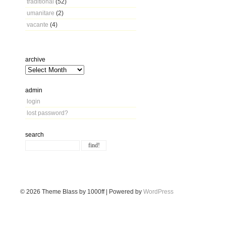
traditional
(52)
umanitare
(2)
vacante
(4)
archive
admin
login
lost password?
search
© 2026
Theme Blass by 1000ff | Powered by
WordPress