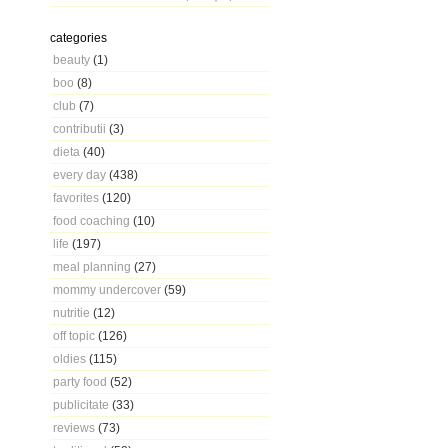
categories
beauty
(1)
boo
(8)
club
(7)
contributii
(3)
dieta
(40)
every day
(438)
favorites
(120)
food coaching
(10)
life
(197)
meal planning
(27)
mommy undercover
(59)
nutritie
(12)
off topic
(126)
oldies
(115)
party food
(52)
publicitate
(33)
reviews
(73)