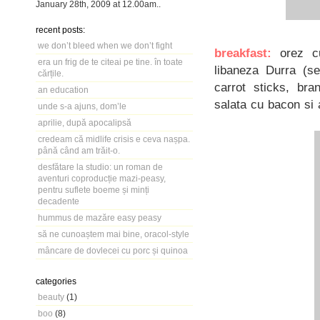
January 28th, 2009
at
12.00am
..
recent posts:
we don’t bleed when we don’t fight
breakfast:
orez cu
era un frig de te citeai pe tine. în toate
libaneza Durra (s
cărțile.
carrot sticks, br
an education
salata cu bacon si
unde s-a ajuns, dom’le
aprilie, după apocalipsă
credeam că midlife crisis e ceva nașpa.
până când am trăit-o.
desfătare la studio: un roman de
aventuri coproducție mazi-peasy,
pentru suflete boeme și minți
decadente
hummus de mazăre easy peasy
să ne cunoaștem mai bine, oracol-style
mâncare de dovlecei cu porc și quinoa
categories
beauty
(1)
boo
(8)