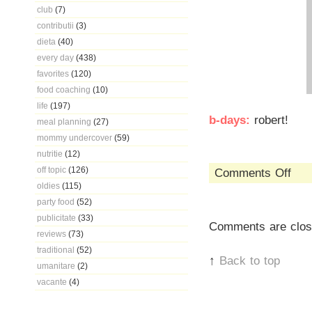
club
(7)
contributii
(3)
dieta
(40)
every day
(438)
favorites
(120)
food coaching
(10)
life
(197)
b-days:
robert!
meal planning
(27)
mommy undercover
(59)
nutritie
(12)
off topic
(126)
on
Comments Off
ziua
oldies
(115)
in
party food
(52)
care
publicitate
(33)
nu
Comments are clos
man
reviews
(73)
(foart
traditional
(52)
multa
↑
Back to top
umanitare
(2)
carne
vacante
(4)