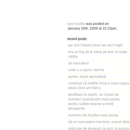
sunt scutita
was posted on
January 26th, 2009
at
10.33pm
..
recent posts:
we don’t bleed when we don’t fight
era un frig de te citeai pe tine. în toate
cărțile.
an education
unde s-a ajuns, dom’le
aprilie, după apocalipsă
credeam că midlife crisis e ceva nașpa.
până când am trăit-o.
desfătare la studio: un roman de
aventuri coproducție mazi-peasy,
pentru suflete boeme și minți
decadente
hummus de mazăre easy peasy
să ne cunoaștem mai bine, oracol-style
mâncare de dovlecei cu porc și quinoa