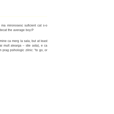
sa ma mironosesc suficient cat s-o
decat the average boy:P
mine ca merg la sala, but at least
i mult alearga – stie asta), e ca
n prag psihologic zilnic: “to go, or