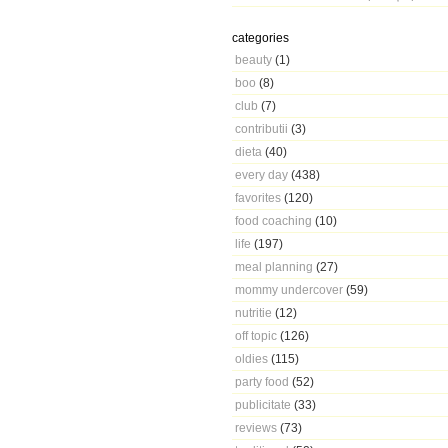
categories
beauty
(1)
boo
(8)
club
(7)
contributii
(3)
dieta
(40)
every day
(438)
favorites
(120)
food coaching
(10)
life
(197)
meal planning
(27)
mommy undercover
(59)
nutritie
(12)
off topic
(126)
oldies
(115)
party food
(52)
publicitate
(33)
reviews
(73)