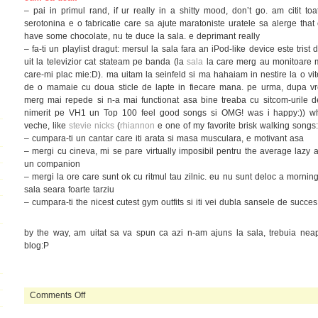
– pai in primul rand, if ur really in a shitty mood, don’t go. am citit toa
serotonina e o fabricatie care sa ajute maratoniste uratele sa alerge that 
have some chocolate, nu te duce la sala. e deprimant really
– fa-ti un playlist dragut: mersul la sala fara an iPod-like device este trist
uit la televizior cat stateam pe banda (la
sala
la care merg au monitoare mi
care-mi plac mie:D). ma uitam la seinfeld si ma hahaiam in nestire la o vit
de o mamaie cu doua sticle de lapte in fiecare mana. pe urma, dupa vr
merg mai repede si n-a mai functionat asa bine treaba cu sitcom-urile 
nimerit pe VH1 un Top 100 feel good songs si OMG! was i happy:)) w
veche, like
stevie nicks
(
rhiannon
e one of my favorite brisk walking songs:
– cumpara-ti un cantar care iti arata si masa musculara, e motivant asa
– mergi cu cineva, mi se pare virtually imposibil pentru the average lazy
un companion
– mergi la ore care sunt ok cu ritmul tau zilnic. eu nu sunt deloc a mornin
sala seara foarte tarziu
– cumpara-ti the nicest cutest gym outfits si iti vei dubla sansele de succes
by the way, am uitat sa va spun ca azi n-am ajuns la sala, trebuia nea
blog:P
on
Comments Off
sunt