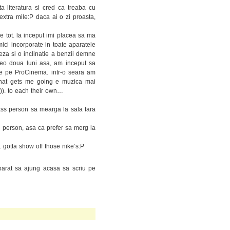
ta literatura si cred ca treaba cu
extra mile:P daca ai o zi proasta,
 de tot. la inceput imi placea sa ma
ci incorporate in toate aparatele
eza si o inclinatie a benzii demne
eo doua luni asa, am inceput sa
de pe ProCinema. intr-o seara am
hat gets me going e muzica mai
)). to each their own…
 ass person sa mearga la sala fara
g person, asa ca prefer sa merg la
. gotta show off those nike’s:P
parat sa ajung acasa sa scriu pe