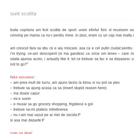
sunt scutita
toata copilaria am fost scutita de sport. uram efortul fizic si reusisem 
conving pe mama ca nu-i pentru mine. in plus, eram cu un cap mai inalta 
am crescut fara sa stiu ce e aia miscare, asa ca e cel putin ciudat pentru 
i’m trying. ce-am descoperit (si ma gandesc ca orice om lenes – care ma
odata ajunsa acolo, i actually like it. tot ce trebuie sa fac e sa depasesc u
not to go?”
fake excuses:
– am prea mult de lucru, am ajuns tarziu la birou si nu pot sa plec
– trebuie sa ajung acasa ca sa (insert stupid reason here)
– ma doare capul
– mi-e somn
– e musai sa go grocery shopping, frigiderul e gol
– trebuie sa-mi platesc intretinerea
– nu i-am mai vazut pe ai mei de secole:P
si asa mai departe:P
cum sa deal: